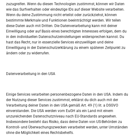
zuzugreifen. Wenn du diesen Technologien zustimmst, können wir Daten
wie das Surfverhalten oder eindeutige IDs auf dieser Website verarbeiten.
Tko je “Idemo u Svijet – Njemačka?
Wenn du deine Zustimmung nicht erteilst oder zurückziehst, können
bestimmte Merkmale und Funktionen beeinträchtigt werden. Wir teilen
diese Daten auch mit Dritten. Die Datenverarbeitung kann mit deiner
Pretražite stranicu:
Einwilligung oder auf Basis eines berechtigten Interesses erfolgen, dem du
in den individuellen Datenschutzeinstellungen widersprechen kannst. Du
hast das Recht, nur in essenzielle Services einzuwilligen und deine
S
Einwilligung in der Datenschutzerklärung zu einem späteren Zeitpunkt zu
e
ändern oder zu widerrufen.
a
r
Kalendar
c
Datenverarbeitung in den USA
h
AUGUST 2026
M
D
M
D
F
S
S
Einige Services verarbeiten personenbezogene Daten in den USA. Indem du
der Nutzung dieser Services zustimmst, erklärst du dich auch mit der
1
2
Verarbeitung deiner Daten in den USA gemäß Art. 49 (1) lit. a DSGVO
einverstanden. Die USA werden vom EuGH als ein Land mit einem
3
4
5
6
7
8
9
unzureichenden Datenschutzniveau nach EU-Standards angesehen.
Insbesondere besteht das Risiko, dass deine Daten von US-Behörden zu
10
11
12
13
14
15
16
Kontroll- und Überwachungszwecken verarbeitet werden, unter Umständen
ohne die Möglichkeit eines Rechtsbehelfs.