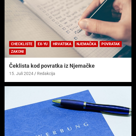
CHECKLISTE
EX-YU
HRVATSKA
NJEMAČKA
POVRATAK
ZAKONI
Čeklista kod povratka iz Njemačke
15. Juli 2024
Redakcija