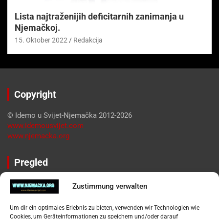
Lista najtraženijih deficitarnih zanimanja u
Njemačkoj.
15. Oktober 2022
Redakcija
Copyright
© Idemo u Svijet-Njemačka 2012-2026
www.idemousvijet.com
www.njemacka.org
Pregled
Impressum
Zustimmung verwalten
Datenschutzerklärung
Widerufsbelehrung
Um dir ein optimales Erlebnis zu bieten, verwenden wir Technologien wie
Oglašavanje / Postavite svoj oglas
Cookies, um Geräteinformationen zu speichern und/oder darauf