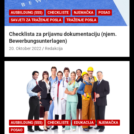
AUSBILDUNG (SSS)
CHECKLISTE
NJEMAČKA
POSAO
SAVJETI ZA TRAŽENJE POSLA
TRAŽENJE POSLA
Checklista za prijavnu dokumentaciju (njem.
Bewerbungsunterlagen)
20. Oktober 2022
Redakcija
AUSBILDUNG (SSS)
CHECKLISTE
EDUKACIJA
NJEMAČKA
POSAO