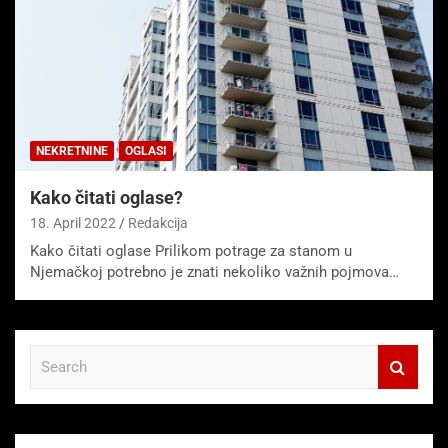
NEKRETNINE
OGLASI
Kako čitati oglase?
18. April 2022
Redakcija
Kako čitati oglase Prilikom potrage za stanom u
Njemačkoj potrebno je znati nekoliko važnih pojmova…
S
e
a
r
c