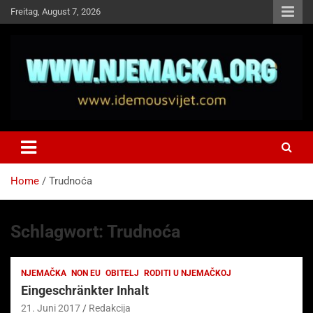
Skip
Freitag, August 7, 2026
to
content
NJEMAČKA
Idemo u Svijet-Njemacka!
Home
Trudnoća
Schlagwort:
Trudnoća
NJEMAČKA
NON EU
OBITELJ
RODITI U NJEMAČKOJ
Eingeschränkter Inhalt
21. Juni 2017
Redakcija