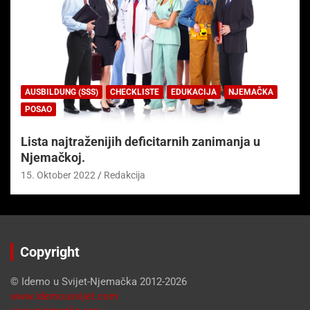
AUSBILDUNG (SSS)
CHECKLISTE
EDUKACIJA
NJEMAČKA
POSAO
Lista najtraženijih deficitarnih zanimanja u
Njemačkoj.
15. Oktober 2022
Redakcija
Copyright
© Idemo u Svijet-Njemačka 2012-2026
www.idemousvijet.com