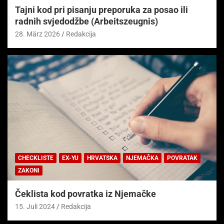
Tajni kod pri pisanju preporuka za posao ili
radnih svjedodžbe (Arbeitszeugnis)
28. März 2026
Redakcija
CHECKLISTE
EX-YU
HRVATSKA
NJEMAČKA
POVRATAK
ZAKONI
Čeklista kod povratka iz Njemačke
15. Juli 2024
Redakcija