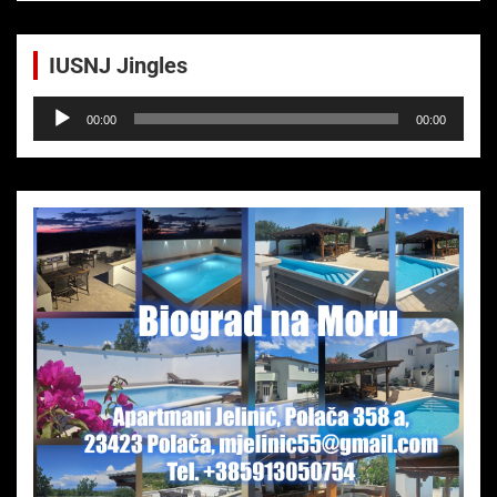
IUSNJ Jingles
Audio-
00:00
00:00
Player