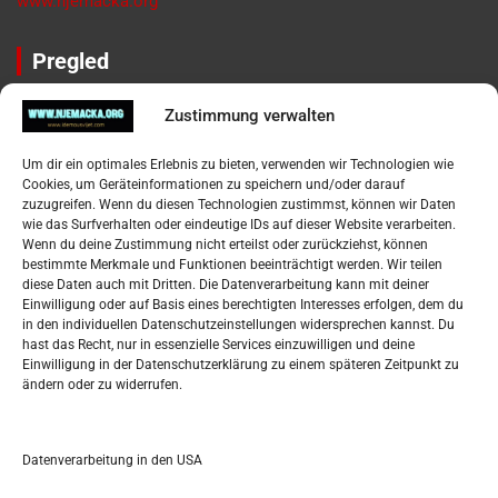
www.njemacka.org
Pregled
Impressum
Zustimmung verwalten
Datenschutzerklärung
Widerufsbelehrung
Um dir ein optimales Erlebnis zu bieten, verwenden wir Technologien wie
Oglašavanje / Postavite svoj oglas
Cookies, um Geräteinformationen zu speichern und/oder darauf
zuzugreifen. Wenn du diesen Technologien zustimmst, können wir Daten
wie das Surfverhalten oder eindeutige IDs auf dieser Website verarbeiten.
Tko je “Idemo u Svijet – Njemačka?
Wenn du deine Zustimmung nicht erteilst oder zurückziehst, können
bestimmte Merkmale und Funktionen beeinträchtigt werden. Wir teilen
diese Daten auch mit Dritten. Die Datenverarbeitung kann mit deiner
Pretražite stranicu:
Einwilligung oder auf Basis eines berechtigten Interesses erfolgen, dem du
in den individuellen Datenschutzeinstellungen widersprechen kannst. Du
hast das Recht, nur in essenzielle Services einzuwilligen und deine
S
Einwilligung in der Datenschutzerklärung zu einem späteren Zeitpunkt zu
e
ändern oder zu widerrufen.
a
r
Kalendar
c
Datenverarbeitung in den USA
h
AUGUST 2026