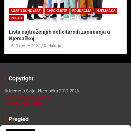
AUSBILDUNG (SSS)
CHECKLISTE
EDUKACIJA
NJEMAČKA
POSAO
Lista najtraženijih deficitarnih zanimanja u
Njemačkoj.
15. Oktober 2022
Redakcija
Copyright
© Idemo u Svijet-Njemačka 2012-2026
www.idemousvijet.com
www.njemacka.org
Pregled