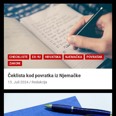
CHECKLISTE
EX-YU
HRVATSKA
NJEMAČKA
POVRATAK
ZAKONI
Čeklista kod povratka iz Njemačke
15. Juli 2024
Redakcija