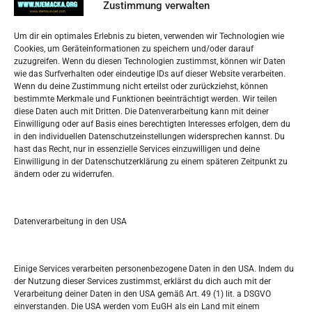
Impressum
Zustimmung verwalten
Datenschutzerklärung
Widerufsbelehrung
Um dir ein optimales Erlebnis zu bieten, verwenden wir Technologien wie
Oglašavanje / Postavite svoj oglas
Cookies, um Geräteinformationen zu speichern und/oder darauf
zuzugreifen. Wenn du diesen Technologien zustimmst, können wir Daten
wie das Surfverhalten oder eindeutige IDs auf dieser Website verarbeiten.
Tko je “Idemo u Svijet – Njemačka?
Wenn du deine Zustimmung nicht erteilst oder zurückziehst, können
bestimmte Merkmale und Funktionen beeinträchtigt werden. Wir teilen
diese Daten auch mit Dritten. Die Datenverarbeitung kann mit deiner
Pretražite stranicu:
Einwilligung oder auf Basis eines berechtigten Interesses erfolgen, dem du
in den individuellen Datenschutzeinstellungen widersprechen kannst. Du
hast das Recht, nur in essenzielle Services einzuwilligen und deine
S
Einwilligung in der Datenschutzerklärung zu einem späteren Zeitpunkt zu
e
ändern oder zu widerrufen.
a
r
Kalendar
c
Datenverarbeitung in den USA
h
AUGUST 2026
M
D
M
D
F
S
S
Einige Services verarbeiten personenbezogene Daten in den USA. Indem du
der Nutzung dieser Services zustimmst, erklärst du dich auch mit der
1
2
Verarbeitung deiner Daten in den USA gemäß Art. 49 (1) lit. a DSGVO
einverstanden. Die USA werden vom EuGH als ein Land mit einem