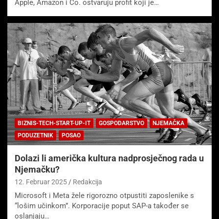
Apple, Amazon i Co. ostvaruju profit koji je…
BIZNIS-TECH-START-UP-IT
GOSPODARSTVO
NJEMAČKA
PODUZETNIK
POSAO
Dolazi li američka kultura nadprosječnog rada u
Njemačku?
12. Februar 2025
Redakcija
Microsoft i Meta žele rigorozno otpustiti zaposlenike s
“lošim učinkom”. Korporacije poput SAP-a također se
oslanjaju…