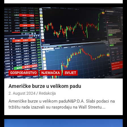
GOSPODARSTVO
NJEMAČKA
SVIJET
Američke burze u velikom padu
2. August 2024
Redakcija
Američke burze u velikom paduN&P:D.A. Slabi podaci na
tržištu rada izazvali su rasprodaju na Wall Streetu.…