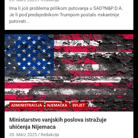
Ima li još problema prilikom putovanja u SAD?N&P:D.A.
Je li pod predsjednikom Trumpom postalo riskantnije
putovati…
ADMINISTRACIJA
NJEMAČKA
SVIJET
Ministarstvo vanjskih poslova istražuje
uhićenja Nijemaca
20. März 2025
Redakcija