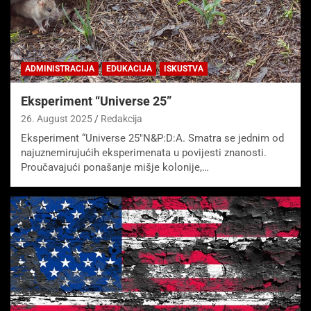
ADMINISTRACIJA
EDUKACIJA
ISKUSTVA
Eksperiment “Universe 25”
26. August 2025
Redakcija
Eksperiment “Universe 25″N&P:D:A. Smatra se jednim od
najuznemirujućih eksperimenata u povijesti znanosti.
Proučavajući ponašanje mišje kolonije,…