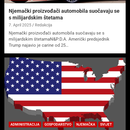
Njemački proizvođači automobila suočavaju se
s milijardskim štetama
7. April 2025
Redakcija
Njemački proizvođači automobila suočavaju se s
milijardskim štetamaN&P:D.A. Američki predsjednik
Trump najavio je carine od 25…
ADMINISTRACIJA
GOSPODARSTVO
NJEMAČKA
SVIJET