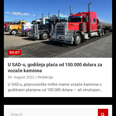
SVIJET
U SAD-u, godišnja plaća od 100.000 dolara za
vozače kamiona
30. August 2022
Redakcija
U SAD-u, prijevozničke tvrtke mame vozače kamiona s
godišnjim plaćama od 100.000 dolara — ali stručnjaci…
S