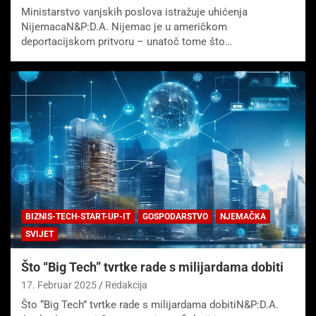
Ministarstvo vanjskih poslova istražuje uhićenja
NijemacaN&P:D.A. Nijemac je u američkom
deportacijskom pritvoru – unatoč tome što…
BIZNIS-TECH-START-UP-IT
GOSPODARSTVO
NJEMAČKA
SVIJET
Što “Big Tech” tvrtke rade s milijardama dobiti
17. Februar 2025
Redakcija
Što “Big Tech” tvrtke rade s milijardama dobitiN&P:D.A.