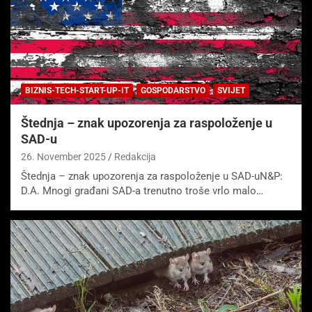
BIZNIS-TECH-START-UP-IT
GOSPODARSTVO
SVIJET
Štednja – znak upozorenja za raspoloženje u
SAD-u
26. November 2025
Redakcija
Štednja – znak upozorenja za raspoloženje u SAD-uN&P:
D.A. Mnogi građani SAD-a trenutno troše vrlo malo…