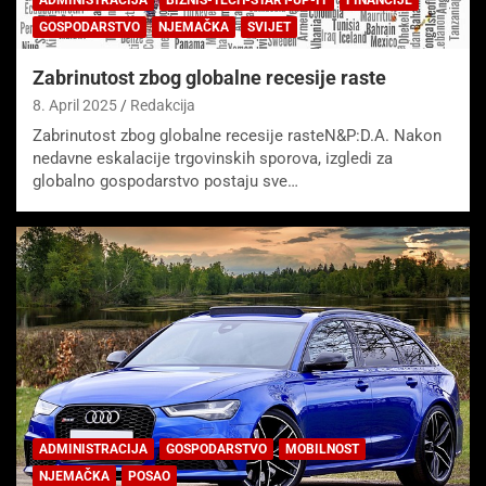
GOSPODARSTVO
NJEMAČKA
SVIJET
Zabrinutost zbog globalne recesije raste
8. April 2025
Redakcija
Zabrinutost zbog globalne recesije rasteN&P:D.A. Nakon
nedavne eskalacije trgovinskih sporova, izgledi za
globalno gospodarstvo postaju sve…
ADMINISTRACIJA
GOSPODARSTVO
MOBILNOST
NJEMAČKA
POSAO