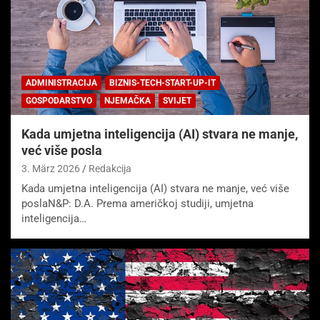
ADMINISTRACIJA
BIZNIS-TECH-START-UP-IT
GOSPODARSTVO
NJEMAČKA
SVIJET
Kada umjetna inteligencija (AI) stvara ne manje,
već više posla
3. März 2026
Redakcija
Kada umjetna inteligencija (AI) stvara ne manje, već više
poslaN&P: D.A. Prema američkoj studiji, umjetna
inteligencija…