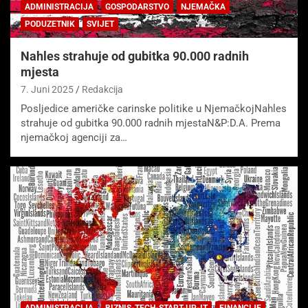
ADMINISTRACIJA
GOSPODARSTVO
NJEMAČKA
PODUZETNIK
SVIJET
Nahles strahuje od gubitka 90.000 radnih
mjesta
7. Juni 2025
Redakcija
Posljedice američke carinske politike u NjemačkojNahles
strahuje od gubitka 90.000 radnih mjestaN&P:D.A. Prema
njemačkoj agenciji za…
ADMINISTRACIJA
BIZNIS-TECH-START-UP-IT
FINANCIJE