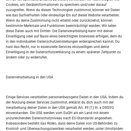
Oglašavanje / Postavite svoj oglas
Cookies, um Geräteinformationen zu speichern und/oder darauf
zuzugreifen. Wenn du diesen Technologien zustimmst, können wir Daten
wie das Surfverhalten oder eindeutige IDs auf dieser Website verarbeiten.
Tko je “Idemo u Svijet – Njemačka?
Wenn du deine Zustimmung nicht erteilst oder zurückziehst, können
bestimmte Merkmale und Funktionen beeinträchtigt werden. Wir teilen
diese Daten auch mit Dritten. Die Datenverarbeitung kann mit deiner
Pretražite stranicu:
Einwilligung oder auf Basis eines berechtigten Interesses erfolgen, dem du
in den individuellen Datenschutzeinstellungen widersprechen kannst. Du
hast das Recht, nur in essenzielle Services einzuwilligen und deine
S
Einwilligung in der Datenschutzerklärung zu einem späteren Zeitpunkt zu
e
ändern oder zu widerrufen.
a
r
Kalendar
c
Datenverarbeitung in den USA
h
AUGUST 2026
M
D
M
D
F
S
S
Einige Services verarbeiten personenbezogene Daten in den USA. Indem du
der Nutzung dieser Services zustimmst, erklärst du dich auch mit der
1
2
Verarbeitung deiner Daten in den USA gemäß Art. 49 (1) lit. a DSGVO
einverstanden. Die USA werden vom EuGH als ein Land mit einem
3
4
5
6
7
8
9
unzureichenden Datenschutzniveau nach EU-Standards angesehen.
Insbesondere besteht das Risiko, dass deine Daten von US-Behörden zu
10
11
12
13
14
15
16
Kontroll- und Überwachungszwecken verarbeitet werden, unter Umständen