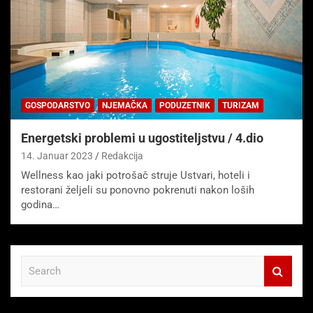
GOSPODARSTVO
NJEMAČKA
PODUZETNIK
TURIZAM
Energetski problemi u ugostiteljstvu / 4.dio
14. Januar 2023
Redakcija
Wellness kao jaki potrošač struje Ustvari, hoteli i
restorani željeli su ponovno pokrenuti nakon loših
godina…
S
e
a
r