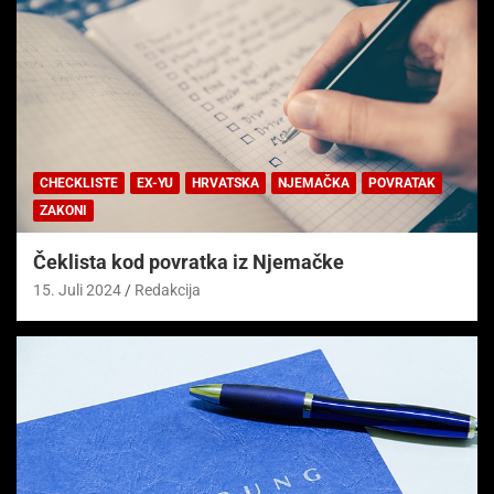
CHECKLISTE
EX-YU
HRVATSKA
NJEMAČKA
POVRATAK
ZAKONI
Čeklista kod povratka iz Njemačke
15. Juli 2024
Redakcija