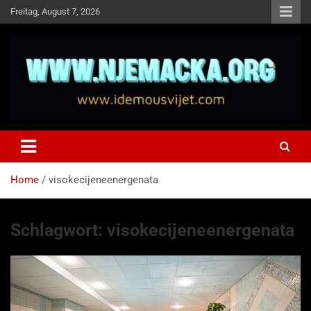
Skip
Freitag, August 7, 2026
to
content
NJEMAČKA
Idemo u Svijet-Njemacka!
Home
visokecijeneenergenata
Schlagwort:
visokecijeneenergenata