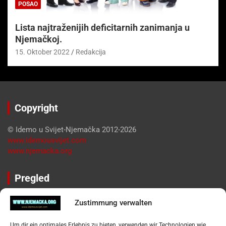
POSAO
Lista najtraženijih deficitarnih zanimanja u
Njemačkoj.
15. Oktober 2022
Redakcija
Copyright
© Idemo u Svijet-Njemačka 2012-2026
www.idemousvijet.com
www.njemacka.org
Pregled
Impressum
Zustimmung verwalten
Datenschutzerklärung
Widerufsbelehrung
Um dir ein optimales Erlebnis zu bieten, verwenden wir Technologien wie