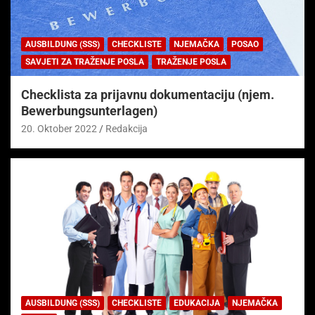
AUSBILDUNG (SSS)
CHECKLISTE
NJEMAČKA
POSAO
SAVJETI ZA TRAŽENJE POSLA
TRAŽENJE POSLA
Checklista za prijavnu dokumentaciju (njem.
Bewerbungsunterlagen)
20. Oktober 2022
Redakcija
AUSBILDUNG (SSS)
CHECKLISTE
EDUKACIJA
NJEMAČKA