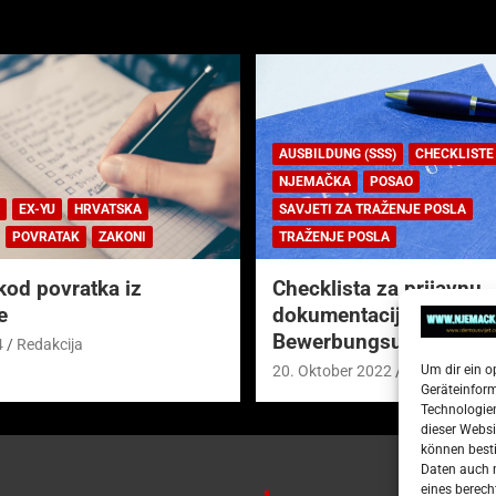
AUSBILDUNG (SSS)
CHECKLISTE
NJEMAČKA
POSAO
EX-YU
HRVATSKA
SAVJETI ZA TRAŽENJE POSLA
POVRATAK
ZAKONI
TRAŽENJE POSLA
kod povratka iz
Checklista za prijavnu
e
dokumentaciju (njem.
Bewerbungsunterlagen
4
Redakcija
Um dir ein o
20. Oktober 2022
Redakcija
Geräteinfor
Technologien
dieser Websi
können besti
Daten auch m
eines berech