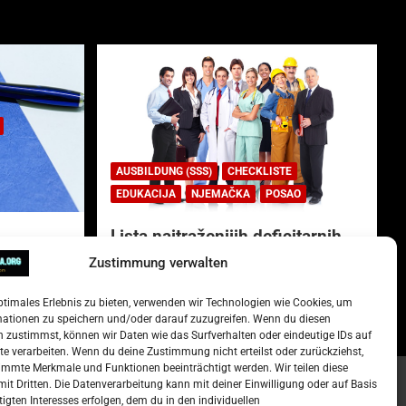
AUSBILDUNG (SSS)
CHECKLISTE
EDUKACIJA
NJEMAČKA
POSAO
Lista najtraženijih deficitarnih
zanimanja u Njemačkoj.
Zustimmung verwalten
)
15. Oktober 2022
Redakcija
ptimales Erlebnis zu bieten, verwenden wir Technologien wie Cookies, um
mationen zu speichern und/oder darauf zuzugreifen. Wenn du diesen
 zustimmst, können wir Daten wie das Surfverhalten oder eindeutige IDs auf
te verarbeiten. Wenn du deine Zustimmung nicht erteilst oder zurückziehst,
mmte Merkmale und Funktionen beeinträchtigt werden. Wir teilen diese
it Dritten. Die Datenverarbeitung kann mit deiner Einwilligung oder auf Basis
tigten Interesses erfolgen, dem du in den individuellen