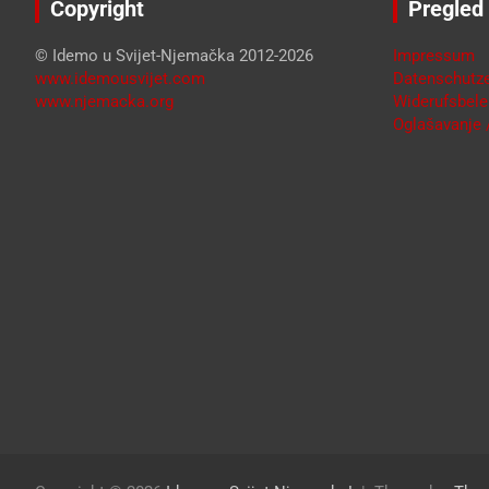
Copyright
Pregled
© Idemo u Svijet-Njemačka 2012-2026
Impressum
www.idemousvijet.com
Datenschutze
www.njemacka.org
Widerufsbele
Oglašavanje /