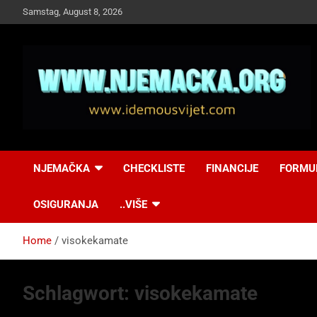
Skip
Samstag, August 8, 2026
to
content
NJEMAČKA
Idemo u Svijet-
NJEMAČKA
CHECKLISTE
FINANCIJE
FORMU
Njemacka!
OSIGURANJA
..VIŠE
Home
visokekamate
Schlagwort:
visokekamate