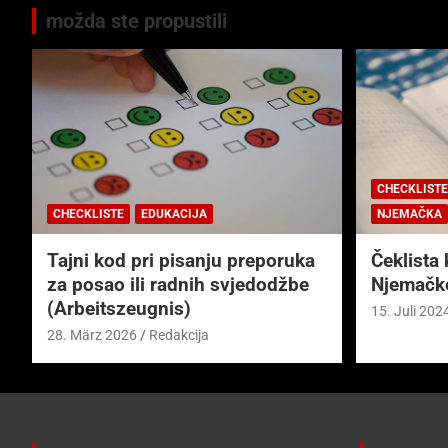
možda ste propustili
CHECKLISTE
CHECKLISTE
EDUKACIJA
NJEMAČKA
Tajni kod pri pisanju preporuka
Čeklista 
za posao ili radnih svjedodžbe
Njemačk
(Arbeitszeugnis)
15. Juli 202
28. März 2026
Redakcija