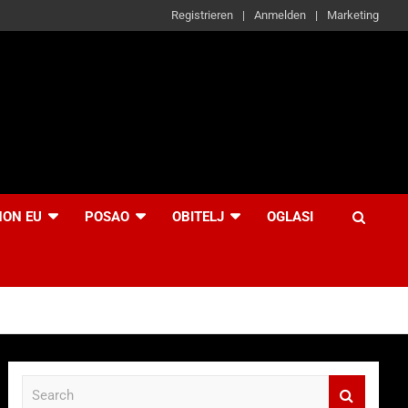
Registrieren
Anmelden
Marketing
NON EU
POSAO
OBITELJ
OGLASI
S
e