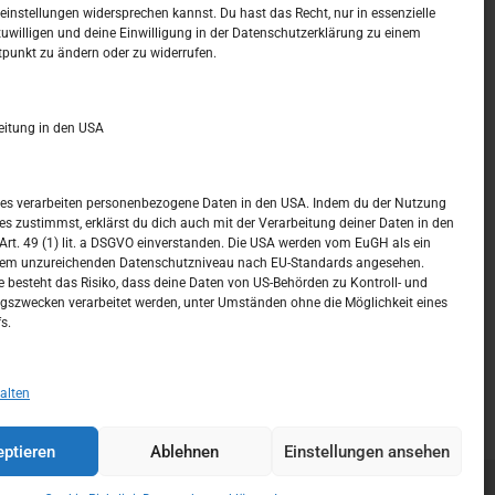
t –
Kalendar
instellungen widersprechen kannst. Du hast das Recht, nur in essenzielle
zuwilligen und deine Einwilligung in der Datenschutzerklärung zu einem
tpunkt zu ändern oder zu widerrufen.
AUGUST 2026
M
D
M
D
F
S
S
eitung in den USA
1
2
3
4
5
6
7
8
9
ices verarbeiten personenbezogene Daten in den USA. Indem du der Nutzung
ces zustimmst, erklärst du dich auch mit der Verarbeitung deiner Daten in den
10
11
12
13
14
15
16
t. 49 (1) lit. a DSGVO einverstanden. Die USA werden vom EuGH als ein
nem unzureichenden Datenschutzniveau nach EU-Standards angesehen.
17
18
19
20
21
22
23
 besteht das Risiko, dass deine Daten von US-Behörden zu Kontroll- und
szwecken verarbeitet werden, unter Umständen ohne die Möglichkeit eines
24
25
26
27
28
29
30
s.
31
« Juli
alten
ptieren
Ablehnen
Einstellungen ansehen