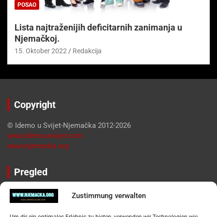
POSAO
Lista najtraženijih deficitarnih zanimanja u
Njemačkoj.
15. Oktober 2022
Redakcija
Copyright
© Idemo u Svijet-Njemačka 2012-2026
www.idemousvijet.com
www.njemacka.org
Pregled
Impressum
Zustimmung verwalten
Datenschutzerklärung
Widerufsbelehrung