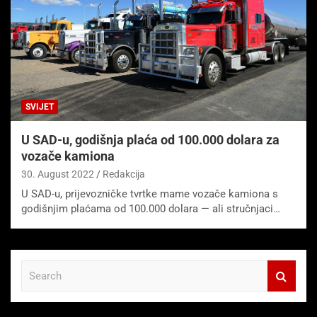
SVIJET
U SAD-u, godišnja plaća od 100.000 dolara za
vozače kamiona
30. August 2022
Redakcija
U SAD-u, prijevozničke tvrtke mame vozače kamiona s
godišnjim plaćama od 100.000 dolara — ali stručnjaci…
S
e
a
r