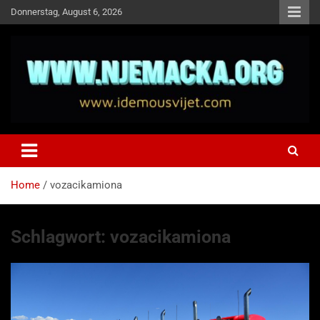
Skip
Donnerstag, August 6, 2026
to
content
NJEMAČKA
Idemo u Svijet-Njemacka!
Home
vozacikamiona
Schlagwort:
vozacikamiona