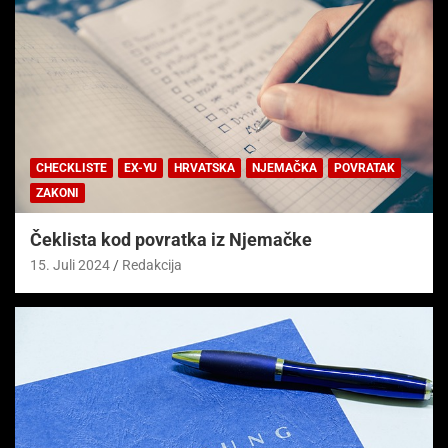
CHECKLISTE
EX-YU
HRVATSKA
NJEMAČKA
POVRATAK
ZAKONI
Čeklista kod povratka iz Njemačke
15. Juli 2024
Redakcija