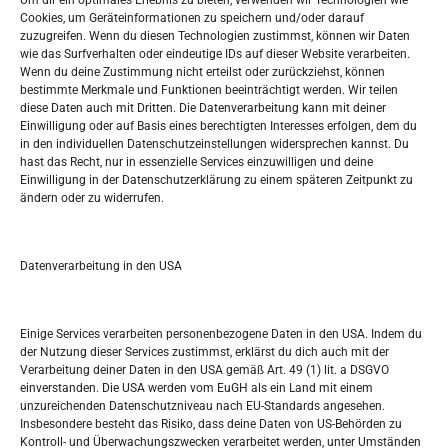
Um dir ein optimales Erlebnis zu bieten, verwenden wir Technologien wie
Oglašavanje / Postavite svoj oglas
Cookies, um Geräteinformationen zu speichern und/oder darauf
zuzugreifen. Wenn du diesen Technologien zustimmst, können wir Daten
wie das Surfverhalten oder eindeutige IDs auf dieser Website verarbeiten.
Tko je “Idemo u Svijet – Njemačka?
Wenn du deine Zustimmung nicht erteilst oder zurückziehst, können
bestimmte Merkmale und Funktionen beeinträchtigt werden. Wir teilen
diese Daten auch mit Dritten. Die Datenverarbeitung kann mit deiner
Pretražite stranicu:
Einwilligung oder auf Basis eines berechtigten Interesses erfolgen, dem du
in den individuellen Datenschutzeinstellungen widersprechen kannst. Du
hast das Recht, nur in essenzielle Services einzuwilligen und deine
S
Einwilligung in der Datenschutzerklärung zu einem späteren Zeitpunkt zu
e
ändern oder zu widerrufen.
a
r
Kalendar
c
Datenverarbeitung in den USA
h
AUGUST 2026
M
D
M
D
F
S
S
Einige Services verarbeiten personenbezogene Daten in den USA. Indem du
der Nutzung dieser Services zustimmst, erklärst du dich auch mit der
1
2
Verarbeitung deiner Daten in den USA gemäß Art. 49 (1) lit. a DSGVO
einverstanden. Die USA werden vom EuGH als ein Land mit einem
3
4
5
6
7
8
9
unzureichenden Datenschutzniveau nach EU-Standards angesehen.
Insbesondere besteht das Risiko, dass deine Daten von US-Behörden zu
10
11
12
13
14
15
16
Kontroll- und Überwachungszwecken verarbeitet werden, unter Umständen