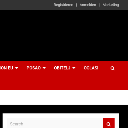
Registrieren
Anmelden
Marketing
NON EU
POSAO
OBITELJ
OGLASI
S
e