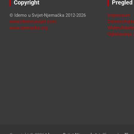
Copyright
Pregled
© Idemo u Svijet-Njemačka 2012-2026
Impressum
www.idemousvijet.com
Datenschutze
www.njemacka.org
Widerufsbele
Oglašavanje /