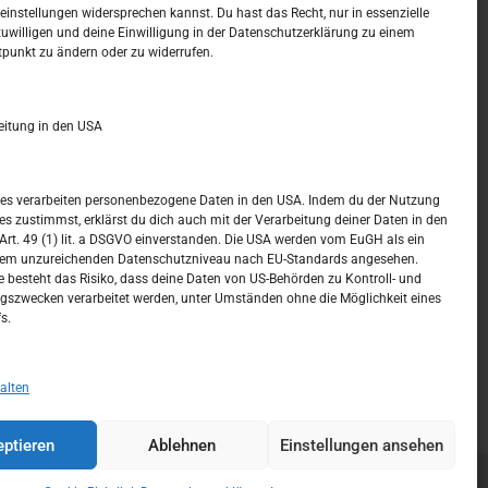
t –
Kalendar
instellungen widersprechen kannst. Du hast das Recht, nur in essenzielle
zuwilligen und deine Einwilligung in der Datenschutzerklärung zu einem
tpunkt zu ändern oder zu widerrufen.
AUGUST 2026
M
D
M
D
F
S
S
eitung in den USA
1
2
3
4
5
6
7
8
9
ices verarbeiten personenbezogene Daten in den USA. Indem du der Nutzung
ces zustimmst, erklärst du dich auch mit der Verarbeitung deiner Daten in den
10
11
12
13
14
15
16
t. 49 (1) lit. a DSGVO einverstanden. Die USA werden vom EuGH als ein
nem unzureichenden Datenschutzniveau nach EU-Standards angesehen.
17
18
19
20
21
22
23
 besteht das Risiko, dass deine Daten von US-Behörden zu Kontroll- und
szwecken verarbeitet werden, unter Umständen ohne die Möglichkeit eines
24
25
26
27
28
29
30
s.
31
« Juli
alten
ptieren
Ablehnen
Einstellungen ansehen