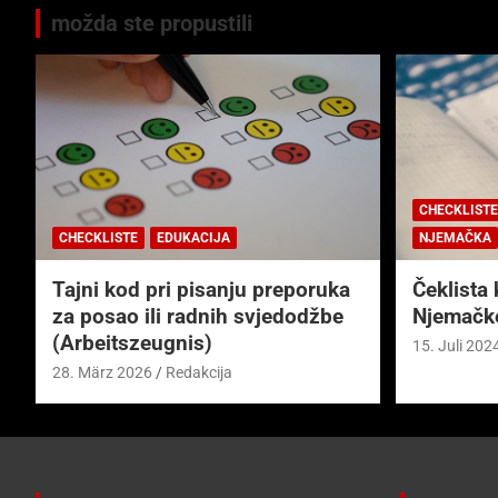
možda ste propustili
CHECKLISTE
CHECKLISTE
EDUKACIJA
NJEMAČKA
Tajni kod pri pisanju preporuka
Čeklista 
za posao ili radnih svjedodžbe
Njemačk
(Arbeitszeugnis)
15. Juli 202
28. März 2026
Redakcija