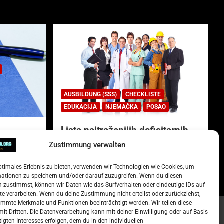
AUSBILDUNG (SSS)
CHECKLISTE
EDUKACIJA
NJEMAČKA
POSAO
Lista najtraženijih deficitarnih
zanimanja u Njemačkoj.
Zustimmung verwalten
)
15. Oktober 2022
Redakcija
ptimales Erlebnis zu bieten, verwenden wir Technologien wie Cookies, um
mationen zu speichern und/oder darauf zuzugreifen. Wenn du diesen
 zustimmst, können wir Daten wie das Surfverhalten oder eindeutige IDs auf
te verarbeiten. Wenn du deine Zustimmung nicht erteilst oder zurückziehst,
mmte Merkmale und Funktionen beeinträchtigt werden. Wir teilen diese
it Dritten. Die Datenverarbeitung kann mit deiner Einwilligung oder auf Basis
tigten Interesses erfolgen, dem du in den individuellen