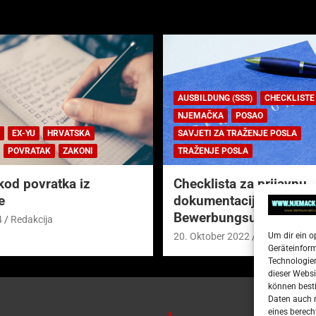
AUSBILDUNG (SSS)
CHECKLISTE
NJEMAČKA
POSAO
EX-YU
HRVATSKA
SAVJETI ZA TRAŽENJE POSLA
POVRATAK
ZAKONI
TRAŽENJE POSLA
kod povratka iz
Checklista za prijavnu
e
dokumentaciju (njem.
Bewerbungsunterlagen
4
Redakcija
Um dir ein o
20. Oktober 2022
Redakcija
Geräteinfor
Technologien
dieser Websi
können besti
Daten auch m
eines berech