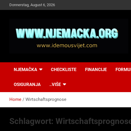
Skip
Donnerstag, August 6, 2026
to
content
NJEMAČKA
Idemo u Svijet-
NJEMAČKA
CHECKLISTE
FINANCIJE
FORMU
Njemacka!
OSIGURANJA
..VIŠE
Home
Wirtschaftsprognose
Schlagwort:
Wirtschaftsprognos