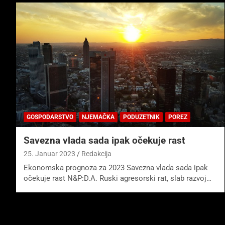
GOSPODARSTVO
NJEMAČKA
PODUZETNIK
POREZ
Savezna vlada sada ipak očekuje rast
25. Januar 2023
Redakcija
Ekonomska prognoza za 2023 Savezna vlada sada ipak
očekuje rast N&P:D.A. Ruski agresorski rat, slab razvoj…