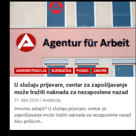
ADMINISTRACIJA
NJEMAČKA
POSAO
ZAKONI
U slučaju prijevare, centar za zapošljavanje
može tražiti naknada za nezaposlene nazad
21. Mai 2023
Redakcija
Imovinu zatajili? U slučaju prijevare, centar za
zapošljavanje može tražiti naknada za nezaposlene nazad
Ako prilikom…