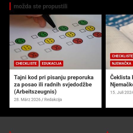
možda ste propustili
CHECKLISTE
CHECKLISTE
EDUKACIJA
NJEMAČKA
Tajni kod pri pisanju preporuka
Čeklista 
za posao ili radnih svjedodžbe
Njemačk
(Arbeitszeugnis)
15. Juli 202
28. März 2026
Redakcija