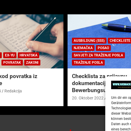
AUSBILDUNG (SSS)
CHECKLISTE
NJEMAČKA
POSAO
EX-YU
HRVATSKA
SAVJETI ZA TRAŽENJE POSLA
POVRATAK
ZAKONI
TRAŽENJE POSLA
kod povratka iz
Checklista za prijavnu
e
dokumentaciju (njem.
Bewerbungsunterlagen
4
Redakcija
Um dir ein o
20. Oktober 2022
Redakcija
Geräteinfor
Technologien
dieser Websi
können besti
Daten auch m
eines berech