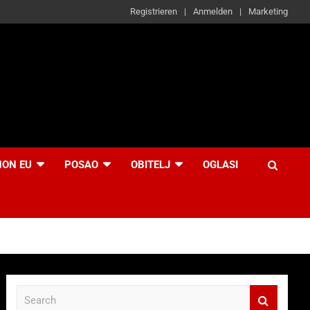
Registrieren
Anmelden
Marketing
NON EU
POSAO
OBITELJ
OGLASI
S
e