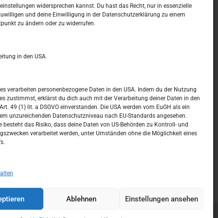
t –
Kalendar
instellungen widersprechen kannst. Du hast das Recht, nur in essenzielle
zuwilligen und deine Einwilligung in der Datenschutzerklärung zu einem
tpunkt zu ändern oder zu widerrufen.
AUGUST 2026
M
D
M
D
F
S
S
eitung in den USA
1
2
3
4
5
6
7
8
9
ices verarbeiten personenbezogene Daten in den USA. Indem du der Nutzung
ces zustimmst, erklärst du dich auch mit der Verarbeitung deiner Daten in den
10
11
12
13
14
15
16
t. 49 (1) lit. a DSGVO einverstanden. Die USA werden vom EuGH als ein
nem unzureichenden Datenschutzniveau nach EU-Standards angesehen.
17
18
19
20
21
22
23
 besteht das Risiko, dass deine Daten von US-Behörden zu Kontroll- und
szwecken verarbeitet werden, unter Umständen ohne die Möglichkeit eines
24
25
26
27
28
29
30
s.
31
« Juli
alten
ptieren
Ablehnen
Einstellungen ansehen