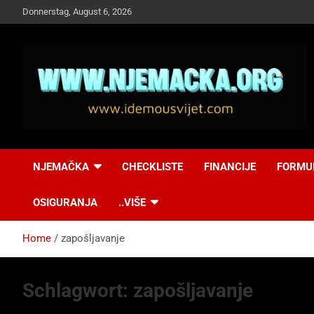
Skip
Donnerstag, August 6, 2026
to
content
NJEMAČKA
Idemo u Svijet-
NJEMAČKA
CHECKLISTE
FINANCIJE
FORMU
Njemacka!
OSIGURANJA
..VIŠE
Home
zapošljavanje
Schlagwort:
zapošljavanje