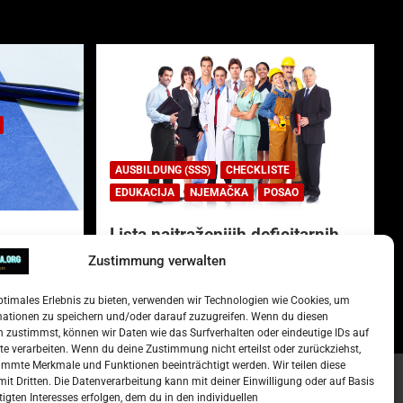
AUSBILDUNG (SSS)
CHECKLISTE
EDUKACIJA
NJEMAČKA
POSAO
Lista najtraženijih deficitarnih
zanimanja u Njemačkoj.
Zustimmung verwalten
)
15. Oktober 2022
Redakcija
ptimales Erlebnis zu bieten, verwenden wir Technologien wie Cookies, um
mationen zu speichern und/oder darauf zuzugreifen. Wenn du diesen
 zustimmst, können wir Daten wie das Surfverhalten oder eindeutige IDs auf
te verarbeiten. Wenn du deine Zustimmung nicht erteilst oder zurückziehst,
mmte Merkmale und Funktionen beeinträchtigt werden. Wir teilen diese
it Dritten. Die Datenverarbeitung kann mit deiner Einwilligung oder auf Basis
tigten Interesses erfolgen, dem du in den individuellen