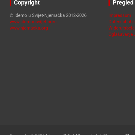
Copyright
Pregled
© Idemo u Svijet-Njemačka 2012-2026
Impressum
www.idemousvijet.com
Datenschutze
www.njemacka.org
Widerufsbele
Oglašavanje /