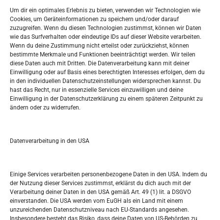
Widerufsbelehrung
Um dir ein optimales Erlebnis zu bieten, verwenden wir Technologien wie
Oglašavanje / Postavite svoj oglas
Cookies, um Geräteinformationen zu speichern und/oder darauf
zuzugreifen. Wenn du diesen Technologien zustimmst, können wir Daten
wie das Surfverhalten oder eindeutige IDs auf dieser Website verarbeiten.
Tko je “Idemo u Svijet – Njemačka?
Wenn du deine Zustimmung nicht erteilst oder zurückziehst, können
bestimmte Merkmale und Funktionen beeinträchtigt werden. Wir teilen
diese Daten auch mit Dritten. Die Datenverarbeitung kann mit deiner
Pretražite stranicu:
Einwilligung oder auf Basis eines berechtigten Interesses erfolgen, dem du
in den individuellen Datenschutzeinstellungen widersprechen kannst. Du
hast das Recht, nur in essenzielle Services einzuwilligen und deine
S
Einwilligung in der Datenschutzerklärung zu einem späteren Zeitpunkt zu
e
ändern oder zu widerrufen.
a
r
Kalendar
c
Datenverarbeitung in den USA
h
AUGUST 2026
M
D
M
D
F
S
S
Einige Services verarbeiten personenbezogene Daten in den USA. Indem du
der Nutzung dieser Services zustimmst, erklärst du dich auch mit der
1
2
Verarbeitung deiner Daten in den USA gemäß Art. 49 (1) lit. a DSGVO
einverstanden. Die USA werden vom EuGH als ein Land mit einem
3
4
5
6
7
8
9
unzureichenden Datenschutzniveau nach EU-Standards angesehen.
Insbesondere besteht das Risiko, dass deine Daten von US-Behörden zu