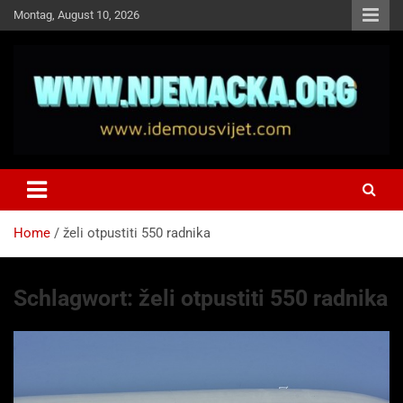
Skip
Montag, August 10, 2026
to
content
NJEMAČKA
Idemo u Svijet-Njemacka!
Home
želi otpustiti 550 radnika
Schlagwort:
želi otpustiti 550 radnika