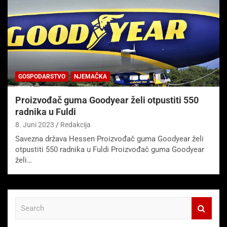
GOSPODARSTVO
NJEMAČKA
Proizvođač guma Goodyear želi otpustiti 550
radnika u Fuldi
8. Juni 2023
Redakcija
Savezna država Hessen Proizvođač guma Goodyear želi
otpustiti 550 radnika u Fuldi Proizvođač guma Goodyear
želi…
S
e
a