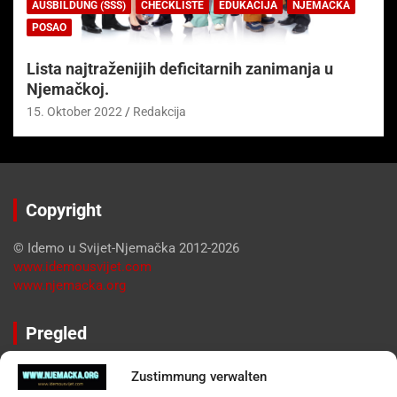
AUSBILDUNG (SSS)
CHECKLISTE
EDUKACIJA
NJEMAČKA
POSAO
Lista najtraženijih deficitarnih zanimanja u
Njemačkoj.
15. Oktober 2022
Redakcija
Copyright
© Idemo u Svijet-Njemačka 2012-2026
www.idemousvijet.com
www.njemacka.org
Pregled
Impressum
Zustimmung verwalten
Datenschutzerklärung