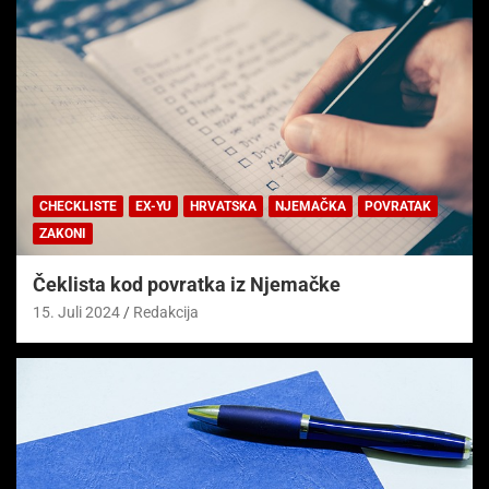
CHECKLISTE
EX-YU
HRVATSKA
NJEMAČKA
POVRATAK
ZAKONI
Čeklista kod povratka iz Njemačke
15. Juli 2024
Redakcija