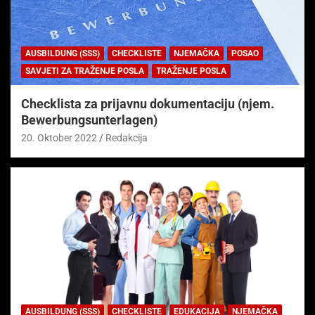
AUSBILDUNG (SSS)
CHECKLISTE
NJEMAČKA
POSAO
SAVJETI ZA TRAŽENJE POSLA
TRAŽENJE POSLA
Checklista za prijavnu dokumentaciju (njem.
Bewerbungsunterlagen)
20. Oktober 2022
Redakcija
AUSBILDUNG (SSS)
CHECKLISTE
EDUKACIJA
NJEMAČKA