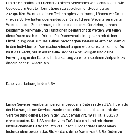
Widerufsbelehrung
Um dir ein optimales Erlebnis zu bieten, verwenden wir Technologien wie
Oglašavanje / Postavite svoj oglas
Cookies, um Geräteinformationen zu speichern und/oder darauf
zuzugreifen. Wenn du diesen Technologien zustimmst, können wir Daten
wie das Surfverhalten oder eindeutige IDs auf dieser Website verarbeiten.
Tko je “Idemo u Svijet – Njemačka?
Wenn du deine Zustimmung nicht erteilst oder zurückziehst, können
bestimmte Merkmale und Funktionen beeinträchtigt werden. Wir teilen
diese Daten auch mit Dritten. Die Datenverarbeitung kann mit deiner
Pretražite stranicu:
Einwilligung oder auf Basis eines berechtigten Interesses erfolgen, dem du
in den individuellen Datenschutzeinstellungen widersprechen kannst. Du
hast das Recht, nur in essenzielle Services einzuwilligen und deine
S
Einwilligung in der Datenschutzerklärung zu einem späteren Zeitpunkt zu
e
ändern oder zu widerrufen.
a
r
Kalendar
c
Datenverarbeitung in den USA
h
AUGUST 2026
M
D
M
D
F
S
S
Einige Services verarbeiten personenbezogene Daten in den USA. Indem du
der Nutzung dieser Services zustimmst, erklärst du dich auch mit der
1
2
Verarbeitung deiner Daten in den USA gemäß Art. 49 (1) lit. a DSGVO
einverstanden. Die USA werden vom EuGH als ein Land mit einem
3
4
5
6
7
8
9
unzureichenden Datenschutzniveau nach EU-Standards angesehen.
Insbesondere besteht das Risiko, dass deine Daten von US-Behörden zu