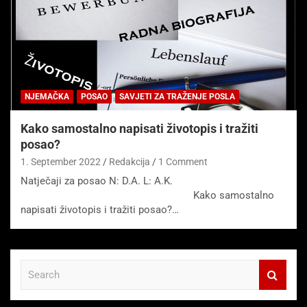
NJEMAČKA
POSAO
SAVJETI ZA TRAŽENJE POSLA
Kako samostalno napisati životopis i tražiti
posao?
1. September 2022
Redakcija
1 Comment
Natječaji za posao N: D.A. L: A.K.
Kako samostalno
napisati životopis i tražiti posao?…
S
e
a