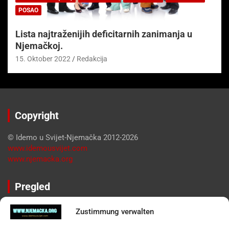
POSAO
Lista najtraženijih deficitarnih zanimanja u
Njemačkoj.
15. Oktober 2022
Redakcija
Copyright
© Idemo u Svijet-Njemačka 2012-2026
www.idemousvijet.com
www.njemacka.org
Pregled
Impressum
Zustimmung verwalten
Datenschutzerklärung