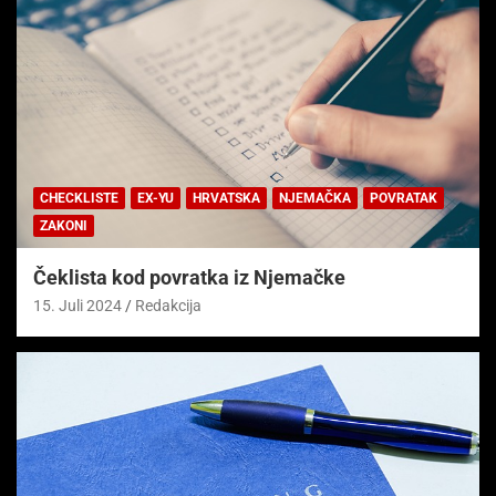
CHECKLISTE
EX-YU
HRVATSKA
NJEMAČKA
POVRATAK
ZAKONI
Čeklista kod povratka iz Njemačke
15. Juli 2024
Redakcija