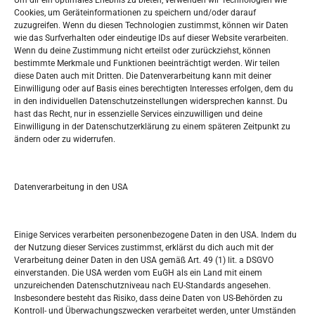
Um dir ein optimales Erlebnis zu bieten, verwenden wir Technologien wie
Oglašavanje / Postavite svoj oglas
Cookies, um Geräteinformationen zu speichern und/oder darauf
zuzugreifen. Wenn du diesen Technologien zustimmst, können wir Daten
wie das Surfverhalten oder eindeutige IDs auf dieser Website verarbeiten.
Tko je “Idemo u Svijet – Njemačka?
Wenn du deine Zustimmung nicht erteilst oder zurückziehst, können
bestimmte Merkmale und Funktionen beeinträchtigt werden. Wir teilen
diese Daten auch mit Dritten. Die Datenverarbeitung kann mit deiner
Pretražite stranicu:
Einwilligung oder auf Basis eines berechtigten Interesses erfolgen, dem du
in den individuellen Datenschutzeinstellungen widersprechen kannst. Du
hast das Recht, nur in essenzielle Services einzuwilligen und deine
S
Einwilligung in der Datenschutzerklärung zu einem späteren Zeitpunkt zu
e
ändern oder zu widerrufen.
a
r
Kalendar
c
Datenverarbeitung in den USA
h
AUGUST 2026
M
D
M
D
F
S
S
Einige Services verarbeiten personenbezogene Daten in den USA. Indem du
der Nutzung dieser Services zustimmst, erklärst du dich auch mit der
1
2
Verarbeitung deiner Daten in den USA gemäß Art. 49 (1) lit. a DSGVO
einverstanden. Die USA werden vom EuGH als ein Land mit einem
3
4
5
6
7
8
9
unzureichenden Datenschutzniveau nach EU-Standards angesehen.
Insbesondere besteht das Risiko, dass deine Daten von US-Behörden zu
10
11
12
13
14
15
16
Kontroll- und Überwachungszwecken verarbeitet werden, unter Umständen