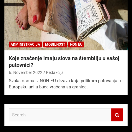
ADMINISTRACIJA
MOBILNOST
NON EU
Koje značenje imaju slova na štembilju u vašoj
putovnici?
6. November 2022
Redakcija
Svaka osoba iz NON EU drzava koja prilikom putovanja u
Europsku uniju bude vraćena sa granice…
S
e
a
r