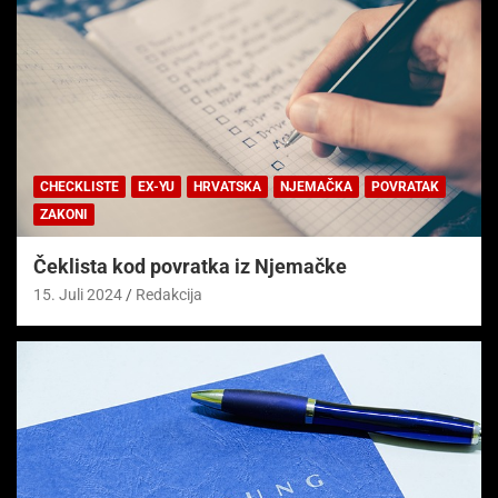
CHECKLISTE
EX-YU
HRVATSKA
NJEMAČKA
POVRATAK
ZAKONI
Čeklista kod povratka iz Njemačke
15. Juli 2024
Redakcija