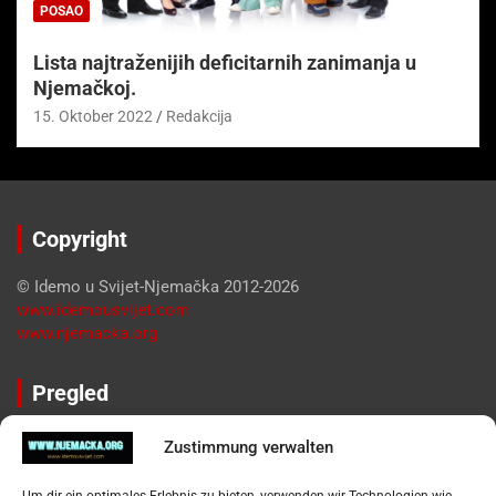
POSAO
Lista najtraženijih deficitarnih zanimanja u
Njemačkoj.
15. Oktober 2022
Redakcija
Copyright
© Idemo u Svijet-Njemačka 2012-2026
www.idemousvijet.com
www.njemacka.org
Pregled
Impressum
Zustimmung verwalten
Datenschutzerklärung
Widerufsbelehrung