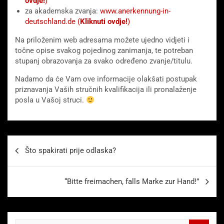
ovdje!
)
za akademska zvanja:
www.anerkennung-in-
deutschland.de (
Kliknuti ovdje!
)
Na priloženim web adresama možete ujedno vidjeti i
točne opise svakog pojedinog zanimanja, te potreban
stupanj obrazovanja za svako određeno zvanje/titulu.
Nadamo da će Vam ove informacije olakšati postupak
priznavanja Vaših stručnih kvalifikacija ili pronalaženje
posla u Vašoj struci.
Beitragsnavigation
Što spakirati prije odlaska?
“Bitte freimachen, falls Marke zur Hand!”