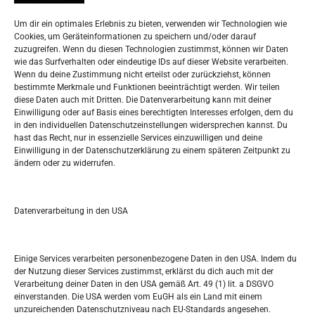
Impressum
Um dir ein optimales Erlebnis zu bieten, verwenden wir Technologien wie
Datenschutzerklärung
Cookies, um Geräteinformationen zu speichern und/oder darauf
Widerufsbelehrung
zuzugreifen. Wenn du diesen Technologien zustimmst, können wir Daten
Oglašavanje / Postavite svoj oglas
wie das Surfverhalten oder eindeutige IDs auf dieser Website verarbeiten.
Wenn du deine Zustimmung nicht erteilst oder zurückziehst, können
bestimmte Merkmale und Funktionen beeinträchtigt werden. Wir teilen
Tko je “Idemo u Svijet – Njemačka?
diese Daten auch mit Dritten. Die Datenverarbeitung kann mit deiner
Einwilligung oder auf Basis eines berechtigten Interesses erfolgen, dem du
in den individuellen Datenschutzeinstellungen widersprechen kannst. Du
Pretražite stranicu:
hast das Recht, nur in essenzielle Services einzuwilligen und deine
Einwilligung in der Datenschutzerklärung zu einem späteren Zeitpunkt zu
ändern oder zu widerrufen.
S
e
a
r
Datenverarbeitung in den USA
Kalendar
c
h
DEZEMBER 2016
Einige Services verarbeiten personenbezogene Daten in den USA. Indem du
der Nutzung dieser Services zustimmst, erklärst du dich auch mit der
M
D
M
D
F
S
S
Verarbeitung deiner Daten in den USA gemäß Art. 49 (1) lit. a DSGVO
einverstanden. Die USA werden vom EuGH als ein Land mit einem
1
2
3
4
unzureichenden Datenschutzniveau nach EU-Standards angesehen.