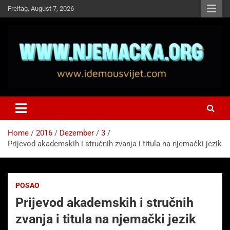
Skip
Freitag, August 7, 2026
to
content
NJEMAČKA
Idemo u Svijet-Njemacka!
Home
2016
Dezember
3
Prijevod akademskih i stručnih zvanja i titula na njemački jezik
POSAO
Prijevod akademskih i stručnih
zvanja i titula na njemački jezik