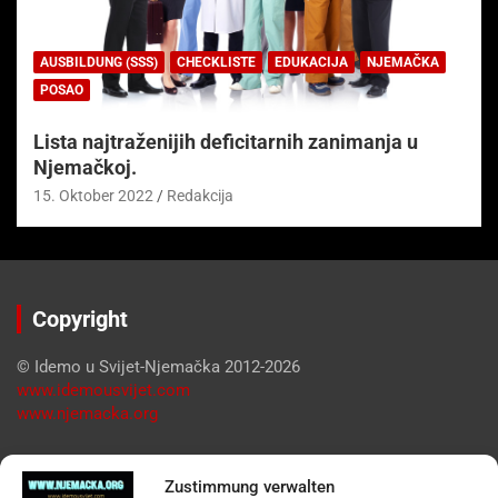
AUSBILDUNG (SSS)
CHECKLISTE
EDUKACIJA
NJEMAČKA
POSAO
Lista najtraženijih deficitarnih zanimanja u
Njemačkoj.
15. Oktober 2022
Redakcija
Copyright
© Idemo u Svijet-Njemačka 2012-2026
www.idemousvijet.com
www.njemacka.org
Pregled
Zustimmung verwalten