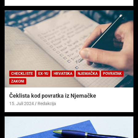
CHECKLISTE
EX-YU
HRVATSKA
NJEMAČKA
POVRATAK
ZAKONI
Čeklista kod povratka iz Njemačke
15. Juli 2024
Redakcija