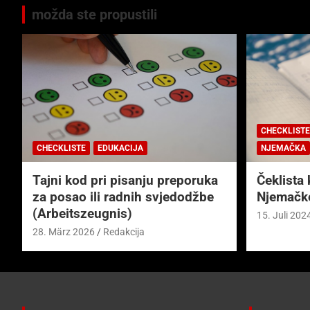
možda ste propustili
CHECKLISTE
CHECKLISTE
EDUKACIJA
NJEMAČKA
Tajni kod pri pisanju preporuka
Čeklista 
za posao ili radnih svjedodžbe
Njemačk
(Arbeitszeugnis)
15. Juli 202
28. März 2026
Redakcija