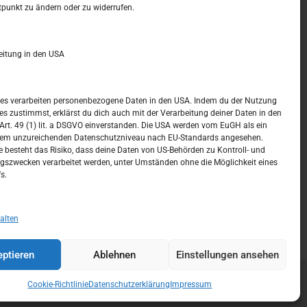
t –
Kalendar
tpunkt zu ändern oder zu widerrufen.
DEZEMBER 2016
eitung in den USA
M
D
M
D
F
S
S
1
2
3
4
ices verarbeiten personenbezogene Daten in den USA. Indem du der Nutzung
ces zustimmst, erklärst du dich auch mit der Verarbeitung deiner Daten in den
5
6
7
8
9
10
11
t. 49 (1) lit. a DSGVO einverstanden. Die USA werden vom EuGH als ein
nem unzureichenden Datenschutzniveau nach EU-Standards angesehen.
12
13
14
15
16
17
18
 besteht das Risiko, dass deine Daten von US-Behörden zu Kontroll- und
szwecken verarbeitet werden, unter Umständen ohne die Möglichkeit eines
19
20
21
22
23
24
25
s.
26
27
28
29
30
31
« Nov.
Jan. »
alten
ptieren
Ablehnen
Einstellungen ansehen
Cookie-Richtlinie
Datenschutzerklärung
Impressum