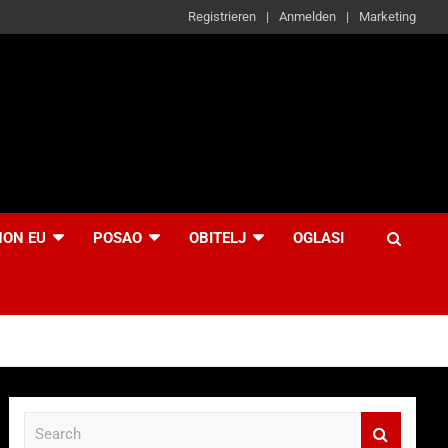
Registrieren
Anmelden
Marketing
NON EU
POSAO
OBITELJ
OGLASI
S
e