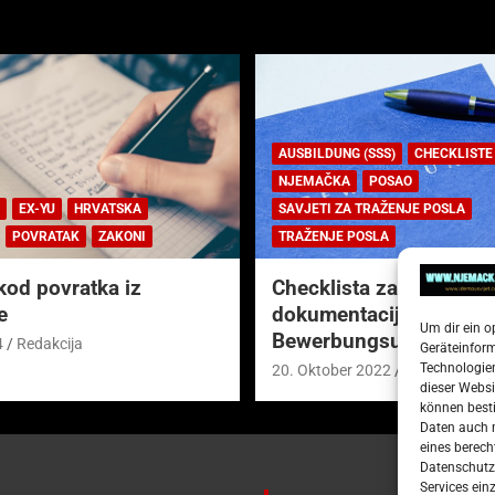
AUSBILDUNG (SSS)
CHECKLISTE
NJEMAČKA
POSAO
EX-YU
HRVATSKA
SAVJETI ZA TRAŽENJE POSLA
POVRATAK
ZAKONI
TRAŽENJE POSLA
kod povratka iz
Checklista za prijavnu
e
dokumentaciju (njem.
Um dir ein o
Bewerbungsunterlagen
4
Redakcija
Geräteinfor
Technologien
20. Oktober 2022
Redakcija
dieser Websi
können besti
Daten auch m
eines berech
Datenschutze
Services ein