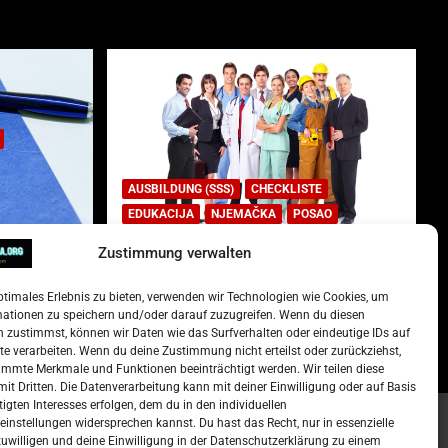
AUSBILDUNG (SSS)
CHECKLISTE
EDUKACIJA
NJEMAČKA
POSAO
Zustimmung verwalten
Lista najtraženijih deficitarnih
zanimanja u Njemačkoj.
ptimales Erlebnis zu bieten, verwenden wir Technologien wie Cookies, um
)
15. Oktober 2022
Redakcija
mationen zu speichern und/oder darauf zuzugreifen. Wenn du diesen
 zustimmst, können wir Daten wie das Surfverhalten oder eindeutige IDs auf
te verarbeiten. Wenn du deine Zustimmung nicht erteilst oder zurückziehst,
mmte Merkmale und Funktionen beeinträchtigt werden. Wir teilen diese
it Dritten. Die Datenverarbeitung kann mit deiner Einwilligung oder auf Basis
tigten Interesses erfolgen, dem du in den individuellen
instellungen widersprechen kannst. Du hast das Recht, nur in essenzielle
zuwilligen und deine Einwilligung in der Datenschutzerklärung zu einem