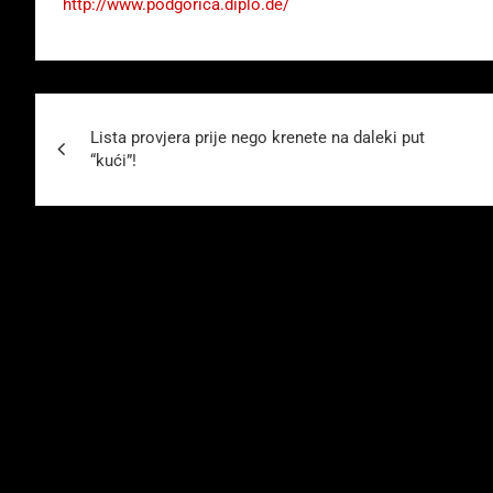
http://www.podgorica.diplo.de/
Beitragsnavigation
Lista provjera prije nego krenete na daleki put
“kući”!