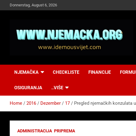
Skip
Donnerstag, August 6, 2026
to
content
NJEMAČKA
Idemo u Svijet-
NJEMAČKA
CHECKLISTE
FINANCIJE
FORMU
Njemacka!
OSIGURANJA
..VIŠE
Home
2016
Dezember
17
Pregled njemačkih konzulata u 
ADMINISTRACIJA
PRIPREMA