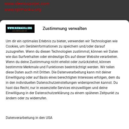
www.idemousvijet.com
www.njemacka.org
Pregled
Zustimmung verwalten
Impressum
Um dir ein optimales Erlebnis zu bieten, verwenden wir Technologien wie
Datenschutzerklärung
Cookies, um Geräteinformationen zu speichern und/oder darauf
Widerufsbelehrung
zuzugreifen. Wenn du diesen Technologien zustimmst, können wir Daten
Oglašavanje / Postavite svoj oglas
wie das Surfverhalten oder eindeutige IDs auf dieser Website verarbeiten.
Wenn du deine Zustimmung nicht erteilst oder zurückziehst, können
bestimmte Merkmale und Funktionen beeinträchtigt werden. Wir teilen
Tko je “Idemo u Svijet – Njemačka?
diese Daten auch mit Dritten. Die Datenverarbeitung kann mit deiner
Einwilligung oder auf Basis eines berechtigten Interesses erfolgen, dem du
in den individuellen Datenschutzeinstellungen widersprechen kannst. Du
Pretražite stranicu:
hast das Recht, nur in essenzielle Services einzuwilligen und deine
Einwilligung in der Datenschutzerklärung zu einem späteren Zeitpunkt zu
ändern oder zu widerrufen.
S
e
a
r
Datenverarbeitung in den USA
Kalendar
c