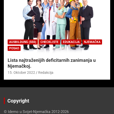
AUSBILDUNG (SSS)
CHECKLISTE
EDUKACIJA
NJEMAČKA
POSAO
Lista najtraženijih deficitarnih zanimanja u
Njemačkoj.
15. Oktober 2022
Redakcija
Copyright
© Idemo u Svijet-Njemačka 2012-2026