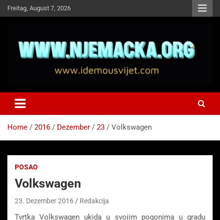
Skip
Freitag, August 7, 2026
to
content
NJEMAČKA
Idemo u Svijet-Njemacka!
Home
2016
Dezember
23
Volkswagen
POSAO
Volkswagen
23. Dezember 2016
Redakcija
Tvrtka Volkswagen ukida u svojim pogonima u gradu