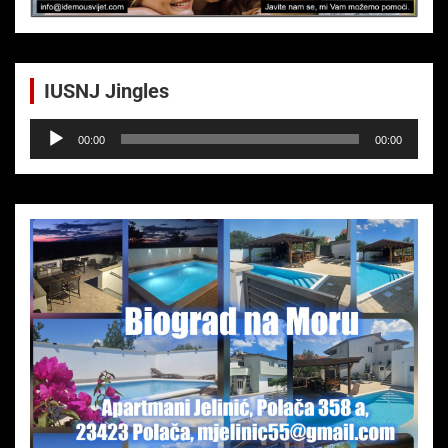
IUSNJ Jingles
Audio-
00:00
00:00
Player