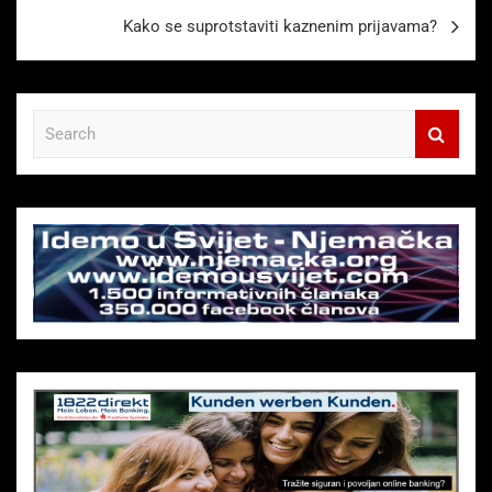
Kako se suprotstaviti kaznenim prijavama?
S
e
a
r
c
h