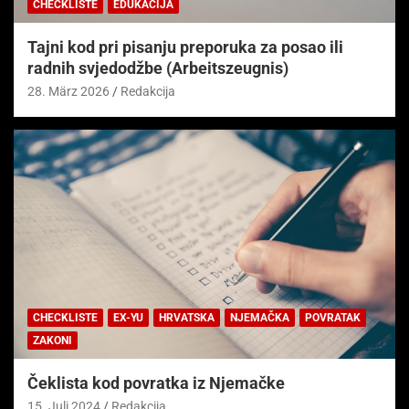
CHECKLISTE
EDUKACIJA
Tajni kod pri pisanju preporuka za posao ili
radnih svjedodžbe (Arbeitszeugnis)
28. März 2026
Redakcija
CHECKLISTE
EX-YU
HRVATSKA
NJEMAČKA
POVRATAK
ZAKONI
Čeklista kod povratka iz Njemačke
15. Juli 2024
Redakcija