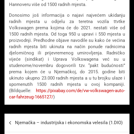
Hannoveru više od 1500 radnih mjesta.
Donosimo još informacija o najavi najvećem ukidanju
radnih mjesta u odijelu za teretna vozila ttvtke
Volkswagen prema kojima će do 2021. nestati više od
1500 radnih mjesta. Od toga 950 u upravi i 550 mjesta u
proizvodnji. Predhodne objave navodile su kako će većina
radnih mjesta biti ukinuta na način ponude radnicima
djelomičnog ili prijevremenog umirovljenja. Radničko
vijeće (sindikat) i Uprava Volkswagena već su u
studenome/novembru dogovorili tzv. “pakt budućnosti”
prema kojem će u Njemačkoj, do 2015. godine biti
ukinuto ukupno 23.000 radnih mjesta a u tu brojku ulaze i
spomenutih 1500 radnih mjesta u ovoj kompaniji.
(Bildquelle:
https://pixabay.com/de/vw-
volkswagen-auto-
car-fahrzeug-
1665127/
)
Beitragsnavigation
Njemačka – industrijska i ekonomska velesila (1.DIO)