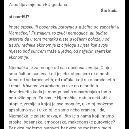
Zapošljavanje non-EU građana
Što kada
si non-EU?
Imate srpsku ili bosansku putovnicu, a želite se zaposliti u
Njemačkoj? Priznajem, to zvuči nemoguće, ali budite
uvjereni da u tom trenutku niste u lošijem položaju od
tisuću radnika ekonomija iz cijeloga svijeta koji svoje
mjesto pod suncem traže u jednoj od najjačih svjetskih
ekonomija.
Njemačka je za mnoge od nas obećana zemlja. O njoj
smo čuli od susjeda koji je, eto, stjecajem okolnosti
tamo od sedamdesetih, od rođaka koji su osamdesetih
krenuli
trbuhom za kruhom
pa sve do nesretnih
devedesetih kada je mnogo naših sunarodnjaka tamo
potražilo spas. Za nas je Njemačka ostala neki oblik
utopije, zemlje u kojoj je sve moguće, u kojoj možemo
apsolutno sve i u kojoj je samo nebo granica. I da,
Njemačka je zaista takva, ali što je s nama koji imamo
srpske, bosanske, crnogorske, makedonske putovnice?
Bez viza možemo putovati, bez viza ne možemo raditi.