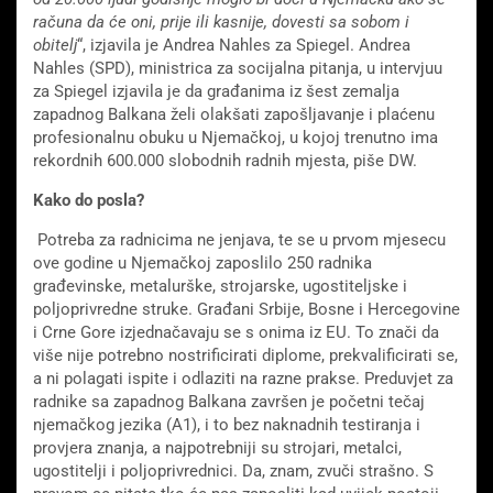
računa da će oni, prije ili kasnije, dovesti sa sobom i
obitelj
“, izjavila je Andrea Nahles za Spiegel. Andrea
Nahles (SPD), ministrica za socijalna pitanja, u intervjuu
za Spiegel izjavila je da građanima iz šest zemalja
zapadnog Balkana želi olakšati zapošljavanje i plaćenu
profesionalnu obuku u Njemačkoj, u kojoj trenutno ima
rekordnih 600.000 slobodnih radnih mjesta, piše DW.
Kako do posla?
Potreba za radnicima ne jenjava, te se u prvom mjesecu
ove godine u Njemačkoj zaposlilo 250 radnika
građevinske, metalurške, strojarske, ugostiteljske i
poljoprivredne struke. Građani Srbije, Bosne i Hercegovine
i Crne Gore izjednačavaju se s onima iz EU. To znači da
više nije potrebno nostrificirati diplome, prekvalificirati se,
a ni polagati ispite i odlaziti na razne prakse. Preduvjet za
radnike sa zapadnog Balkana završen je početni tečaj
njemačkog jezika (A1), i to bez naknadnih testiranja i
provjera znanja, a najpotrebniji su strojari, metalci,
ugostitelji i poljoprivrednici. Da, znam, zvuči strašno. S