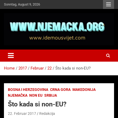
Skip
Sonntag, August 9, 2026
to
content
NJEMAČKA
Idemo u Svijet-Njemacka!
Home
2017
Februar
22
Što kada si non-EU?
BOSNA I HERZEGOVINA
CRNA GORA
MAKEDONIJA
NJEMAČKA
NON EU
SRBIJA
Što kada si non-EU?
22. Februar 2017
Redakcija