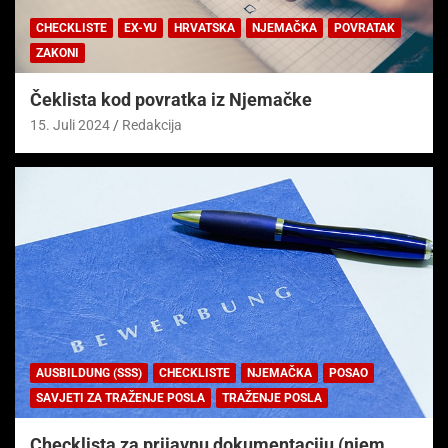
CHECKLISTE
EX-YU
HRVATSKA
NJEMAČKA
POVRATAK
ZAKONI
Čeklista kod povratka iz Njemačke
15. Juli 2024
Redakcija
AUSBILDUNG (SSS)
CHECKLISTE
NJEMAČKA
POSAO
SAVJETI ZA TRAŽENJE POSLA
TRAŽENJE POSLA
Checklista za prijavnu dokumentaciju (njem.