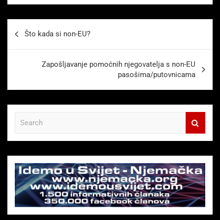
Beitragsnavigation
Što kada si non-EU?
Zapošljavanje pomoćnih njegovatelja s non-EU
pasošima/putovnicama
S
e
a
r
c
h