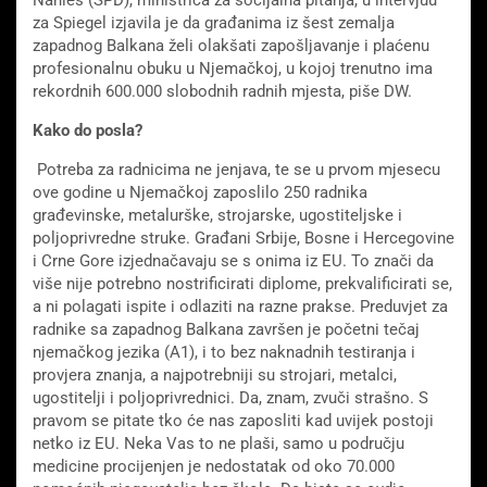
Nahles (SPD), ministrica za socijalna pitanja, u intervjuu
za Spiegel izjavila je da građanima iz šest zemalja
zapadnog Balkana želi olakšati zapošljavanje i plaćenu
profesionalnu obuku u Njemačkoj, u kojoj trenutno ima
rekordnih 600.000 slobodnih radnih mjesta, piše DW.
Kako do posla?
Potreba za radnicima ne jenjava, te se u prvom mjesecu
ove godine u Njemačkoj zaposlilo 250 radnika
građevinske, metalurške, strojarske, ugostiteljske i
poljoprivredne struke. Građani Srbije, Bosne i Hercegovine
i Crne Gore izjednačavaju se s onima iz EU. To znači da
više nije potrebno nostrificirati diplome, prekvalificirati se,
a ni polagati ispite i odlaziti na razne prakse. Preduvjet za
radnike sa zapadnog Balkana završen je početni tečaj
njemačkog jezika (A1), i to bez naknadnih testiranja i
provjera znanja, a najpotrebniji su strojari, metalci,
ugostitelji i poljoprivrednici. Da, znam, zvuči strašno. S
pravom se pitate tko će nas zaposliti kad uvijek postoji
netko iz EU. Neka Vas to ne plaši, samo u području
medicine procijenjen je nedostatak od oko 70.000