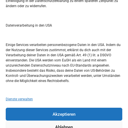
Einwilligung in der Datenschutzerklärung zu einem späteren Zeitpunkt zu
ändern oder zu widerrufen.
S
e
a
r
Datenverarbeitung in den USA
Kalendar
c
h
FEBRUAR 2017
Einige Services verarbeiten personenbezogene Daten in den USA. Indem du
der Nutzung dieser Services zustimmst, erklärst du dich auch mit der
M
D
M
D
F
S
S
Verarbeitung deiner Daten in den USA gemäß Art. 49 (1) lit. a DSGVO
einverstanden. Die USA werden vom EuGH als ein Land mit einem
1
2
3
4
5
unzureichenden Datenschutzniveau nach EU-Standards angesehen.
Insbesondere besteht das Risiko, dass deine Daten von US-Behörden zu
6
7
8
9
10
11
12
Kontroll- und Überwachungszwecken verarbeitet werden, unter Umständen
ohne die Möglichkeit eines Rechtsbehelfs.
13
14
15
16
17
18
19
20
21
22
23
24
25
26
Dienste verwalten
27
28
Akzeptieren
« Jan.
März »
Ablehnen