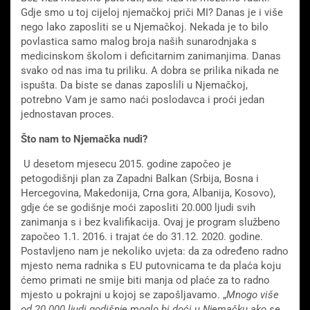
Gdje smo u toj cijeloj njemačkoj priči MI? Danas je i više
nego lako zaposliti se u Njemačkoj. Nekada je to bilo
povlastica samo malog broja naših sunarodnjaka s
medicinskom školom i deficitarnim zanimanjima. Danas
svako od nas ima tu priliku. A dobra se prilika nikada ne
ispušta. Da biste se danas zaposlili u Njemačkoj,
potrebno Vam je samo naći poslodavca i proći jedan
jednostavan proces.
Što nam to Njemačka nudi?
U desetom mjesecu 2015. godine započeo je
petogodišnji plan za Zapadni Balkan (Srbija, Bosna i
Hercegovina, Makedonija, Crna gora, Albanija, Kosovo),
gdje će se godišnje moći zaposliti 20.000 ljudi svih
zanimanja s i bez kvalifikacija. Ovaj je program službeno
započeo 1.1. 2016. i trajat će do 31.12. 2020. godine.
Postavljeno nam je nekoliko uvjeta: da za određeno radno
mjesto nema radnika s EU putovnicama te da plaća koju
ćemo primati ne smije biti manja od plaće za to radno
mjesto u pokrajni u kojoj se zapošljavamo. „
Mnogo više
od 20.000 ljudi godišnje moglo bi doći u Njemačku ako se