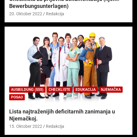
Bewerbungsunterlagen)
20. Oktober 2022
Redakcija
AUSBILDUNG (SSS)
CHECKLISTE
EDUKACIJA
NJEMAČKA
POSAO
Lista najtraženijih deficitarnih zanimanja u
Njemačkoj.
15. Oktober 2022
Redakcija