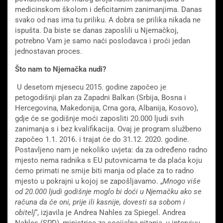
medicinskom školom i deficitarnim zanimanjima. Danas
svako od nas ima tu priliku. A dobra se prilika nikada ne
ispušta. Da biste se danas zaposlili u Njemačkoj,
potrebno Vam je samo naći poslodavca i proći jedan
jednostavan proces.
Što nam to Njemačka nudi?
U desetom mjesecu 2015. godine započeo je
petogodišnji plan za Zapadni Balkan (Srbija, Bosna i
Hercegovina, Makedonija, Crna gora, Albanija, Kosovo),
gdje će se godišnje moći zaposliti 20.000 ljudi svih
zanimanja s i bez kvalifikacija. Ovaj je program službeno
započeo 1.1. 2016. i trajat će do 31.12. 2020. godine.
Postavljeno nam je nekoliko uvjeta: da za određeno radno
mjesto nema radnika s EU putovnicama te da plaća koju
ćemo primati ne smije biti manja od plaće za to radno
mjesto u pokrajni u kojoj se zapošljavamo. „
Mnogo više
od 20.000 ljudi godišnje moglo bi doći u Njemačku ako se
računa da će oni, prije ili kasnije, dovesti sa sobom i
obitelj
“, izjavila je Andrea Nahles za Spiegel. Andrea