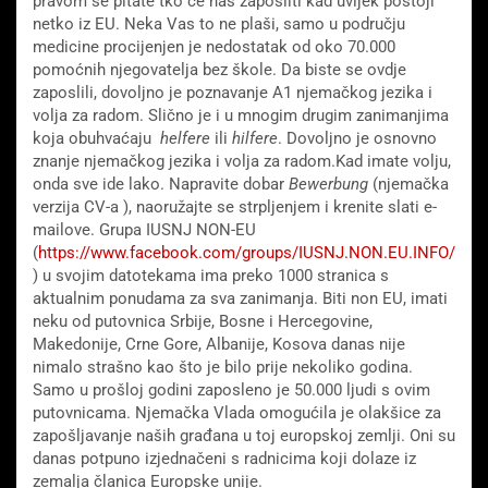
pravom se pitate tko će nas zaposliti kad uvijek postoji
netko iz EU. Neka Vas to ne plaši, samo u području
medicine procijenjen je nedostatak od oko 70.000
pomoćnih njegovatelja bez škole. Da biste se ovdje
zaposlili, dovoljno je poznavanje A1 njemačkog jezika i
volja za radom. Slično je i u mnogim drugim zanimanjima
koja obuhvaćaju
helfere
ili
hilfere
. Dovoljno je osnovno
znanje njemačkog jezika i volja za radom.Kad imate volju,
onda sve ide lako. Napravite dobar
Bewerbung
(njemačka
verzija CV-a ), naoružajte se strpljenjem i krenite slati e-
mailove. Grupa IUSNJ NON-EU
(
https://www.facebook.com/groups/IUSNJ.NON.EU.INFO/
) u svojim datotekama ima preko 1000 stranica s
aktualnim ponudama za sva zanimanja. Biti non EU, imati
neku od putovnica Srbije, Bosne i Hercegovine,
Makedonije, Crne Gore, Albanije, Kosova danas nije
nimalo strašno kao što je bilo prije nekoliko godina.
Samo u prošloj godini zaposleno je 50.000 ljudi s ovim
putovnicama. Njemačka Vlada omogućila je olakšice za
zapošljavanje naših građana u toj europskoj zemlji. Oni su
danas potpuno izjednačeni s radnicima koji dolaze iz
zemalja članica Europske unije.