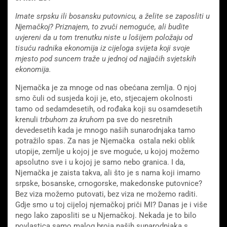
Imate srpsku ili bosansku putovnicu, a želite se zaposliti u
Njemačkoj? Priznajem, to zvuči nemoguće, ali budite
uvjereni da u tom trenutku niste u lošijem položaju od
tisuću radnika ekonomija iz cijeloga svijeta koji svoje
mjesto pod suncem traže u jednoj od najjačih svjetskih
ekonomija.
Njemačka je za mnoge od nas obećana zemlja. O njoj
smo čuli od susjeda koji je, eto, stjecajem okolnosti
tamo od sedamdesetih, od rođaka koji su osamdesetih
krenuli
trbuhom za kruhom
pa sve do nesretnih
devedesetih kada je mnogo naših sunarodnjaka tamo
potražilo spas. Za nas je Njemačka ostala neki oblik
utopije, zemlje u kojoj je sve moguće, u kojoj možemo
apsolutno sve i u kojoj je samo nebo granica. I da,
Njemačka je zaista takva, ali što je s nama koji imamo
srpske, bosanske, crnogorske, makedonske putovnice?
Bez viza možemo putovati, bez viza ne možemo raditi.
Gdje smo u toj cijeloj njemačkoj priči MI? Danas je i više
nego lako zaposliti se u Njemačkoj. Nekada je to bilo
povlastica samo malog broja naših sunarodnjaka s