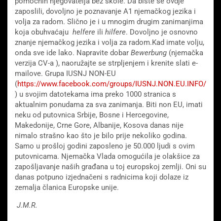
pomoćnih njegovatelja bez škole. Da biste se ovdje
zaposlili, dovoljno je poznavanje A1 njemačkog jezika i
volja za radom. Slično je i u mnogim drugim zanimanjima
koja obuhvaćaju
helfere
ili
hilfere
. Dovoljno je osnovno
znanje njemačkog jezika i volja za radom.Kad imate volju,
onda sve ide lako. Napravite dobar
Bewerbung
(njemačka
verzija CV-a ), naoružajte se strpljenjem i krenite slati e-
mailove. Grupa IUSNJ NON-EU
(
https://www.facebook.com/groups/IUSNJ.NON.EU.INFO/
) u svojim datotekama ima preko 1000 stranica s
aktualnim ponudama za sva zanimanja. Biti non EU, imati
neku od putovnica Srbije, Bosne i Hercegovine,
Makedonije, Crne Gore, Albanije, Kosova danas nije
nimalo strašno kao što je bilo prije nekoliko godina.
Samo u prošloj godini zaposleno je 50.000 ljudi s ovim
putovnicama. Njemačka Vlada omogućila je olakšice za
zapošljavanje naših građana u toj europskoj zemlji. Oni su
danas potpuno izjednačeni s radnicima koji dolaze iz
zemalja članica Europske unije.
J.M.R.