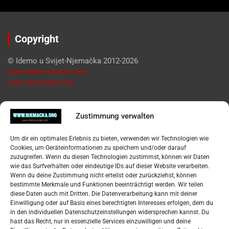
Copyright
© Idemo u Svijet-Njemačka 2012-2026
www.idemousvijet.com
www.njemacka.org
Pregled
Zustimmung verwalten
Impressum
Um dir ein optimales Erlebnis zu bieten, verwenden wir Technologien wie
Datenschutzerklärung
Cookies, um Geräteinformationen zu speichern und/oder darauf
Widerufsbelehrung
zuzugreifen. Wenn du diesen Technologien zustimmst, können wir Daten
Oglašavanje / Postavite svoj oglas
wie das Surfverhalten oder eindeutige IDs auf dieser Website verarbeiten.
Wenn du deine Zustimmung nicht erteilst oder zurückziehst, können
bestimmte Merkmale und Funktionen beeinträchtigt werden. Wir teilen
Tko je “Idemo u Svijet – Njemačka?
diese Daten auch mit Dritten. Die Datenverarbeitung kann mit deiner
Einwilligung oder auf Basis eines berechtigten Interesses erfolgen, dem du
in den individuellen Datenschutzeinstellungen widersprechen kannst. Du
Pretražite stranicu:
hast das Recht, nur in essenzielle Services einzuwilligen und deine