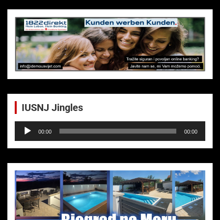
IUSNJ Jingles
Audio-
00:00
00:00
Player