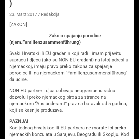
)
23. März 2017
Redakcija
[ZAKON]
Zako o spajanju porodice
(njem.Familienzusammenführung)
Svaki Hrvatski ili EU gradanin koji radi i imam prijavitu
suprugu i djecu (ako su NON EU gradani) na istoj adresi u
Njemackoj, imaju pravo preko zakona za spajanje
porodice ili na njemackom “Familienzusammensführung”
da ucine.
NON EU partner i djca dobivaju neogranicenu radnu
dozvolu i preko njemackog biroa za strance na
njemackom “Ausländeramt” prav na boravak od 5 godina,
koji se kasnije produzava.
PAZNJA!
Kod jednog hrvatskog ili EU partnera ne morate ici preko
njemackih konzulata u Sarajevu, Beogradu ili Skoplju. Kod