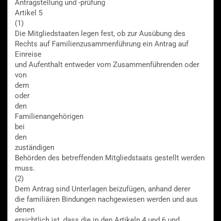
Antragstellung und -prüfung
Artikel 5
(1)
Die Mitgliedstaaten legen fest, ob zur Ausübung des
Rechts auf Familienzusammenführung ein Antrag auf
Einreise
und Aufenthalt entweder vom Zusammenführenden oder
von
dem
oder
den
Familienangehörigen
bei
den
zuständigen
Behörden des betreffenden Mitgliedstaats gestellt werden
muss.
(2)
Dem Antrag sind Unterlagen beizufügen, anhand derer
die familiären Bindungen nachgewiesen werden und aus
denen
ersichtlich ist, dass die in den Artikeln 4 und 6 und