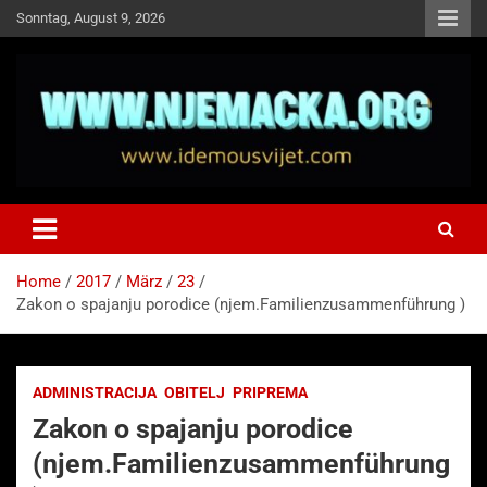
Skip
Sonntag, August 9, 2026
to
content
NJEMAČKA
Idemo u Svijet-Njemacka!
Home
2017
März
23
Zakon o spajanju porodice (njem.Familienzusammenführung )
ADMINISTRACIJA
OBITELJ
PRIPREMA
Zakon o spajanju porodice
(njem.Familienzusammenführung