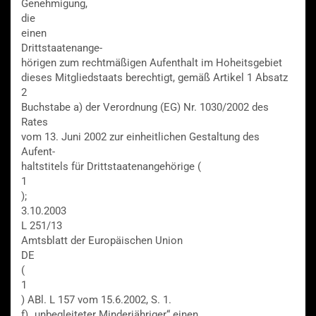
Genehmigung,
die
einen
Drittstaatenange-
hörigen zum rechtmäßigen Aufenthalt im Hoheitsgebiet
dieses Mitgliedstaats berechtigt, gemäß Artikel 1 Absatz
2
Buchstabe a) der Verordnung (EG) Nr. 1030/2002 des
Rates
vom 13. Juni 2002 zur einheitlichen Gestaltung des
Aufent-
haltstitels für Drittstaatenangehörige (
1
);
3.10.2003
L 251/13
Amtsblatt der Europäischen Union
DE
(
1
) ABl. L 157 vom 15.6.2002, S. 1.
f) „unbegleiteter Minderjähriger“ einen