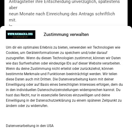
Antragsteller ihre Entscheidung unverzüglich, spätestens
aber
neun Monate nach Einreichung des Antrags schriftlich
mit.
In
Ausnahmefällen
Zustimmung verwalten
kann
aufgrund
Um dir ein optimales Erlebnis zu bieten, verwenden wir Technologien wie
der
Cookies, um Geräteinformationen zu speichern und/oder darauf
Schwierigkeit
zuzugreifen. Wenn du diesen Technologien zustimmst, können wir Daten
der
wie das Surfverhalten oder eindeutige IDs auf dieser Website verarbeiten.
Wenn du deine Zustimmung nicht erteilst oder zurückziehst, können
Antragsprüfung die in Unterabsatz 1 genannte Frist
bestimmte Merkmale und Funktionen beeinträchtigt werden. Wir teilen
verlängert
diese Daten auch mit Dritten. Die Datenverarbeitung kann mit deiner
werden.
Einwilligung oder auf Basis eines berechtigten Interesses erfolgen, dem du
Eine Ablehnung des Antrags ist zu begründen. Ist bei
in den individuellen Datenschutzeinstellungen widersprechen kannst. Du
Ablauf
hast das Recht, nur in essenzielle Services einzuwilligen und deine
der
Einwilligung in der Datenschutzerklärung zu einem späteren Zeitpunkt zu
ändern oder zu widerrufen.
Frist
nach
Unterabsatz
1
Datenverarbeitung in den USA
noch