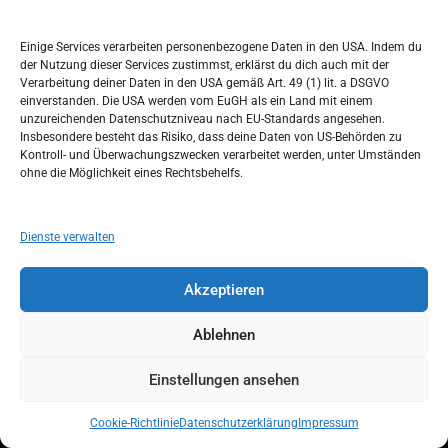
keine
Entscheidung
Einige Services verarbeiten personenbezogene Daten in den USA. Indem du
ergangen, so richten sich etwaige Folgen nach dem
der Nutzung dieser Services zustimmst, erklärst du dich auch mit der
nationalen
Verarbeitung deiner Daten in den USA gemäß Art. 49 (1) lit. a DSGVO
einverstanden. Die USA werden vom EuGH als ein Land mit einem
Recht des betreffenden Mitgliedstaats.
unzureichenden Datenschutzniveau nach EU-Standards angesehen.
(5)
Insbesondere besteht das Risiko, dass deine Daten von US-Behörden zu
Bei der Prüfung des Antrags tragen die Mitgliedstaaten
Kontroll- und Überwachungszwecken verarbeitet werden, unter Umständen
dafür Sorge, dass das Wohl minderjähriger Kinder
ohne die Möglichkeit eines Rechtsbehelfs.
gebührend
berücksichtigt wird.
KAPITEL IV
Dienste verwalten
Voraussetzungen für die Ausübung des Rechts auf Fami-
lienzusammenführung
Akzeptieren
Artikel 6
(1)
Die Mitgliedstaaten können einen Antrag auf Einreise
Ablehnen
und Aufenthalt eines Familienangehörigen aus Gründen
der
Einstellungen ansehen
öffentlichen Ordnung, der öffentlichen Sicherheit oder der
öffentlichen Gesundheit ablehnen.
Cookie-Richtlinie
Datenschutzerklärung
Impressum
(2)