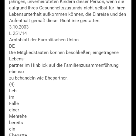
jährigen, unverheirateten Kindern dieser Person, wenn sie
aufgrund ihres Gesundheitszustands nicht selbst für ihren
Lebensunterhalt aufkommen können, die Einreise und den
Aufenthalt gemäß dieser Richtlinie gestatten.
3.10.2003
L 251/14
Amtsblatt der Europäischen Union
DE
Die Mitgliedstaaten können beschließen, eingetragene
Lebens-
partner im Hinblick auf die Familienzusammenführung
ebenso
zu behandeln wie Ehepartner.
(4)
Lebt
im
Falle
einer
Mehrehe
bereits
ein
Ehegatte