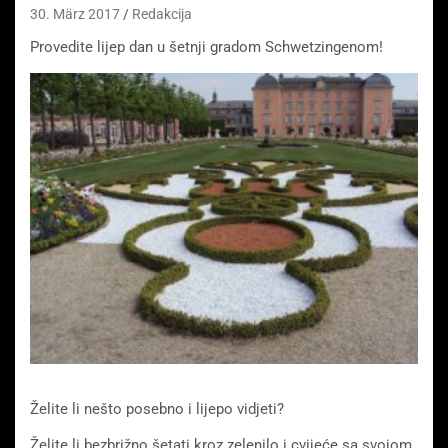
30. März 2017
Redakcija
Provedite lijep dan u šetnji gradom Schwetzingenom!
Želite li nešto posebno i lijepo vidjeti?
Želite li bezbrižno šetati kroz zelenilo i cvijeće sa svojom