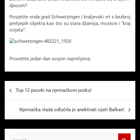
djecom?
Posjetite onda grad Schwetzingen i kraljevski vrt s bezbroj
prelijepih objekta kao što su stara džamija, mostovi i “kraj
svijeta”.
Posvetite jedan dan svojim najmilijima.
Beitragsnavigation
Top 12 psovki na njemačkom jeziku!
Njemačka vlada odlučila je anektirati cijeli Balkan!
S