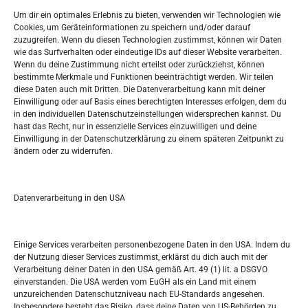
Impressum
Um dir ein optimales Erlebnis zu bieten, verwenden wir Technologien wie
Datenschutzerklärung
Cookies, um Geräteinformationen zu speichern und/oder darauf
Widerufsbelehrung
zuzugreifen. Wenn du diesen Technologien zustimmst, können wir Daten
Oglašavanje / Postavite svoj oglas
wie das Surfverhalten oder eindeutige IDs auf dieser Website verarbeiten.
Wenn du deine Zustimmung nicht erteilst oder zurückziehst, können
bestimmte Merkmale und Funktionen beeinträchtigt werden. Wir teilen
Tko je “Idemo u Svijet – Njemačka?
diese Daten auch mit Dritten. Die Datenverarbeitung kann mit deiner
Einwilligung oder auf Basis eines berechtigten Interesses erfolgen, dem du
in den individuellen Datenschutzeinstellungen widersprechen kannst. Du
Pretražite stranicu:
hast das Recht, nur in essenzielle Services einzuwilligen und deine
Einwilligung in der Datenschutzerklärung zu einem späteren Zeitpunkt zu
ändern oder zu widerrufen.
S
e
a
r
Datenverarbeitung in den USA
Kalendar
c
h
MÄRZ 2017
Einige Services verarbeiten personenbezogene Daten in den USA. Indem du
der Nutzung dieser Services zustimmst, erklärst du dich auch mit der
M
D
M
D
F
S
S
Verarbeitung deiner Daten in den USA gemäß Art. 49 (1) lit. a DSGVO
einverstanden. Die USA werden vom EuGH als ein Land mit einem
1
2
3
4
5
unzureichenden Datenschutzniveau nach EU-Standards angesehen.
Insbesondere besteht das Risiko, dass deine Daten von US-Behörden zu