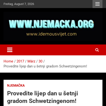
Skip
Freitag, August 7, 2026
to
content
NJEMAČKA
Idemo u Svijet-Njemacka!
Home
2017
März
30
Provedite lijep dan u šetnji gradom Schwetzingenom!
NJEMAČKA
Provedite lijep dan u šetnji
gradom Schwetzingenom!