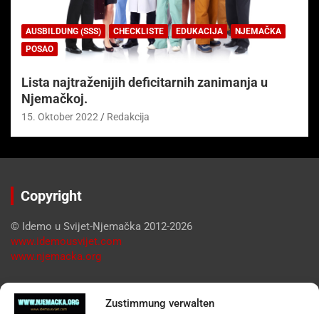
AUSBILDUNG (SSS)
CHECKLISTE
EDUKACIJA
NJEMAČKA
POSAO
Lista najtraženijih deficitarnih zanimanja u
Njemačkoj.
15. Oktober 2022
Redakcija
Copyright
© Idemo u Svijet-Njemačka 2012-2026
www.idemousvijet.com
www.njemacka.org
Pregled
Zustimmung verwalten