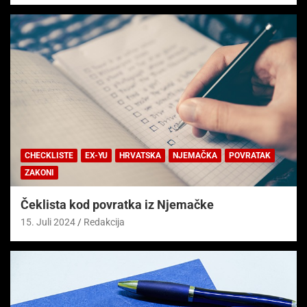
CHECKLISTE
EX-YU
HRVATSKA
NJEMAČKA
POVRATAK
ZAKONI
Čeklista kod povratka iz Njemačke
15. Juli 2024
Redakcija