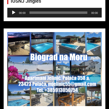
IUSNJ Jingles
Audio-
00:00
00:00
Player