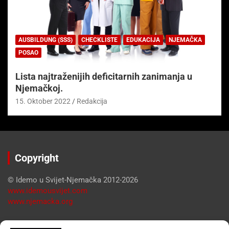
AUSBILDUNG (SSS)
CHECKLISTE
EDUKACIJA
NJEMAČKA
POSAO
Lista najtraženijih deficitarnih zanimanja u
Njemačkoj.
15. Oktober 2022
Redakcija
Copyright
© Idemo u Svijet-Njemačka 2012-2026
www.idemousvijet.com
www.njemacka.org
Pregled