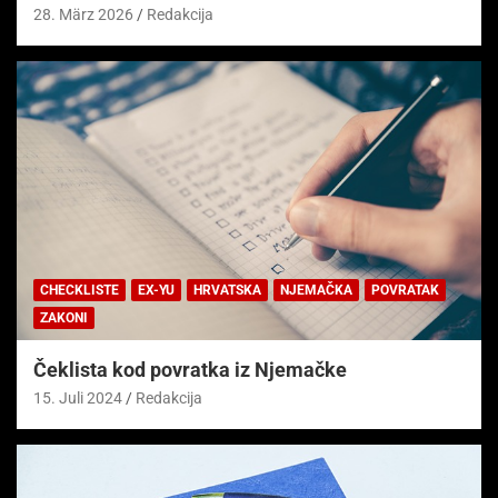
28. März 2026
Redakcija
CHECKLISTE
EX-YU
HRVATSKA
NJEMAČKA
POVRATAK
ZAKONI
Čeklista kod povratka iz Njemačke
15. Juli 2024
Redakcija