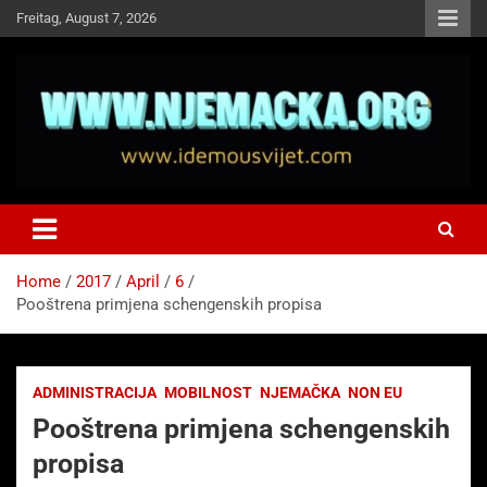
Skip
Freitag, August 7, 2026
to
content
NJEMAČKA
Idemo u Svijet-Njemacka!
Home
2017
April
6
Pooštrena primjena schengenskih propisa
ADMINISTRACIJA
MOBILNOST
NJEMAČKA
NON EU
Pooštrena primjena schengenskih
propisa