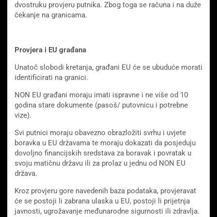
dvostruku provjeru putnika. Zbog toga se računa i na duže
čekanje na granicama.
Provjera i EU građana
Unatoč slobodi kretanja, građani EU će se ubuduće morati
identificirati na granici.
NON EU građani moraju imati ispravne i ne više od 10
godina stare dokumente (pasoš/ putovnicu i potrebne
vize).
Svi putnici moraju obavezno obrazložiti svrhu i uvjete
boravka u EU državama te moraju dokazati da posjeduju
dovoljno financijskih sredstava za boravak i povratak u
svoju matičnu državu ili za prolaz u jednu od NON EU
država.
Kroz provjeru gore navedenih baza podataka, provjeravat
će se postoji li zabrana ulaska u EU, postoji li prijetnja
javnosti, ugrožavanje međunarodne sigurnosti ili zdravlja.