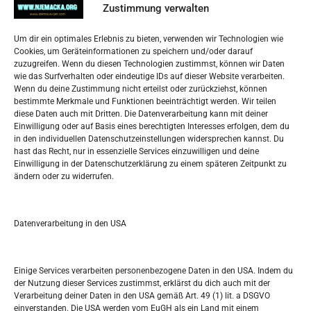
Zustimmung verwalten
Impressum
Um dir ein optimales Erlebnis zu bieten, verwenden wir Technologien wie
Datenschutzerklärung
Cookies, um Geräteinformationen zu speichern und/oder darauf
Widerufsbelehrung
zuzugreifen. Wenn du diesen Technologien zustimmst, können wir Daten
Oglašavanje / Postavite svoj oglas
wie das Surfverhalten oder eindeutige IDs auf dieser Website verarbeiten.
Wenn du deine Zustimmung nicht erteilst oder zurückziehst, können
bestimmte Merkmale und Funktionen beeinträchtigt werden. Wir teilen
Tko je “Idemo u Svijet – Njemačka?
diese Daten auch mit Dritten. Die Datenverarbeitung kann mit deiner
Einwilligung oder auf Basis eines berechtigten Interesses erfolgen, dem du
in den individuellen Datenschutzeinstellungen widersprechen kannst. Du
Pretražite stranicu:
hast das Recht, nur in essenzielle Services einzuwilligen und deine
Einwilligung in der Datenschutzerklärung zu einem späteren Zeitpunkt zu
ändern oder zu widerrufen.
S
e
a
r
Datenverarbeitung in den USA
Kalendar
c
h
APRIL 2017
Einige Services verarbeiten personenbezogene Daten in den USA. Indem du
der Nutzung dieser Services zustimmst, erklärst du dich auch mit der
M
D
M
D
F
S
S
Verarbeitung deiner Daten in den USA gemäß Art. 49 (1) lit. a DSGVO
einverstanden. Die USA werden vom EuGH als ein Land mit einem