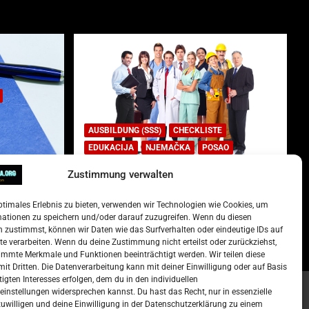
AUSBILDUNG (SSS)
CHECKLISTE
EDUKACIJA
NJEMAČKA
POSAO
Zustimmung verwalten
Lista najtraženijih deficitarnih
zanimanja u Njemačkoj.
ptimales Erlebnis zu bieten, verwenden wir Technologien wie Cookies, um
)
15. Oktober 2022
Redakcija
mationen zu speichern und/oder darauf zuzugreifen. Wenn du diesen
 zustimmst, können wir Daten wie das Surfverhalten oder eindeutige IDs auf
te verarbeiten. Wenn du deine Zustimmung nicht erteilst oder zurückziehst,
mmte Merkmale und Funktionen beeinträchtigt werden. Wir teilen diese
it Dritten. Die Datenverarbeitung kann mit deiner Einwilligung oder auf Basis
tigten Interesses erfolgen, dem du in den individuellen
instellungen widersprechen kannst. Du hast das Recht, nur in essenzielle
zuwilligen und deine Einwilligung in der Datenschutzerklärung zu einem