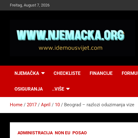
Skip
Freitag, August 7, 2026
to
content
NJEMAČKA
Idemo u Svijet-
NJEMAČKA
CHECKLISTE
FINANCIJE
FORMU
Njemacka!
OSIGURANJA
..VIŠE
Home
2017
April
10
Beograd – razlozi oduzimanja vize
ADMINISTRACIJA
NON EU
POSAO