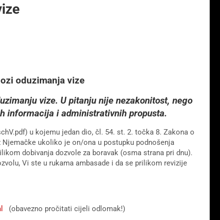
vize
lozi oduzimanja vize
uzimanju vize. U pitanju nije nezakonitost, nego
h informacija i administrativnih propusta.
V.pdf) u kojemu jedan dio, čl. 54. st. 2. točka 8. Zakona o
 iz Njemačke ukoliko je on/ona u postupku podnošenja
rilikom dobivanja dozvole za boravak (osma strana pri dnu).
zvolu, Vi ste u rukama ambasade i da se prilikom revizije
l
(obavezno pročitati cijeli odlomak!)