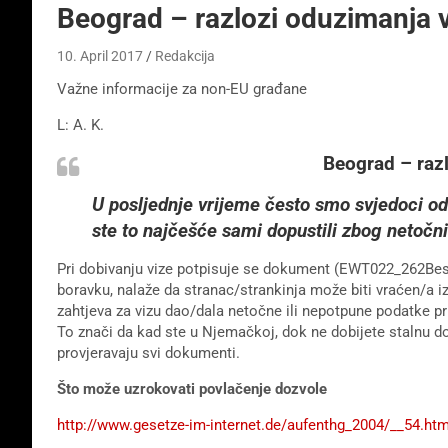
Beograd – razlozi oduzimanja 
10. April 2017
Redakcija
Važne informacije za non-EU građane
L: A. K.
Beograd – raz
U posljednje vrijeme često smo svjedoci od
ste to najčešće sami dopustili zbog netočni
Pri dobivanju vize potpisuje se dokument (EWT022_262Besch
boravku, nalaže da stranac/strankinja može biti vraćen/a
zahtjeva za vizu dao/dala netočne ili nepotpune podatke p
To znači da kad ste u Njemačkoj, dok ne dobijete stalnu do
provjeravaju svi dokumenti.
Što može uzrokovati povlačenje dozvole
http://www.gesetze-im-internet.de/aufenthg_2004/__54.htm