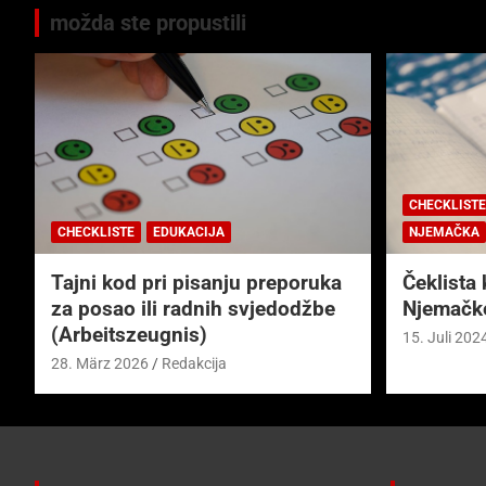
možda ste propustili
CHECKLISTE
CHECKLISTE
EDUKACIJA
NJEMAČKA
Tajni kod pri pisanju preporuka
Čeklista 
za posao ili radnih svjedodžbe
Njemačk
(Arbeitszeugnis)
15. Juli 202
28. März 2026
Redakcija