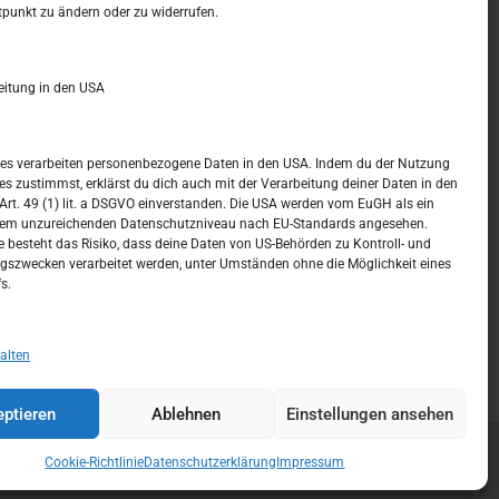
t –
Kalendar
tpunkt zu ändern oder zu widerrufen.
APRIL 2017
eitung in den USA
M
D
M
D
F
S
S
1
2
ices verarbeiten personenbezogene Daten in den USA. Indem du der Nutzung
ces zustimmst, erklärst du dich auch mit der Verarbeitung deiner Daten in den
3
4
5
6
7
8
9
t. 49 (1) lit. a DSGVO einverstanden. Die USA werden vom EuGH als ein
nem unzureichenden Datenschutzniveau nach EU-Standards angesehen.
10
11
12
13
14
15
16
 besteht das Risiko, dass deine Daten von US-Behörden zu Kontroll- und
szwecken verarbeitet werden, unter Umständen ohne die Möglichkeit eines
17
18
19
20
21
22
23
s.
24
25
26
27
28
29
30
« März
Mai »
alten
ptieren
Ablehnen
Einstellungen ansehen
Cookie-Richtlinie
Datenschutzerklärung
Impressum