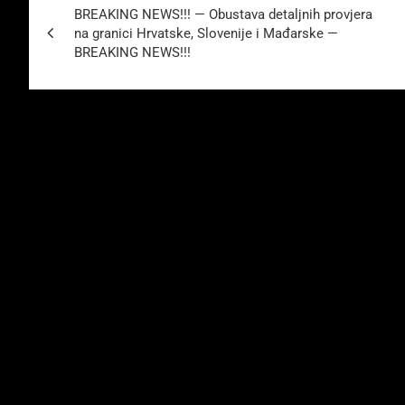
BREAKING NEWS!!! — Obustava detaljnih provjera
na granici Hrvatske, Slovenije i Mađarske —
BREAKING NEWS!!!