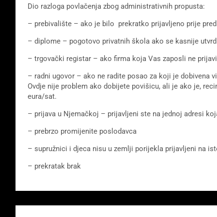
Dio razloga povlačenja zbog administrativnih propusta:
– prebivalište – ako je bilo prekratko prijavljeno prije pre
– diplome – pogotovo privatnih škola ako se kasnije utvrdi
– trgovački registar – ako firma koja Vas zaposli ne prija
– radni ugovor – ako ne radite posao za koji je dobivena 
Ovdje nije problem ako dobijete povišicu, ali je ako je, re
eura/sat.
– prijava u Njemačkoj – prijavljeni ste na jednoj adresi k
– prebrzo promijenite poslodavca
– supružnici i djeca nisu u zemlji porijekla prijavljeni na i
– prekratak brak
Beitragsnavigation