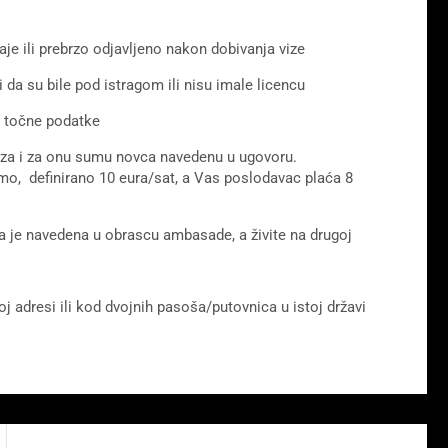
daje ili prebrzo odjavljeno nakon dobivanja vize
 da su bile pod istragom ili nisu imale licencu
vi točne podatke
viza i za onu sumu novca navedenu u ugovoru.
cimo, definirano 10 eura/sat, a Vas poslodavac plaća 8
oja je navedena u obrascu ambasade, a živite na drugoj
stoj adresi ili kod dvojnih pasoša/putovnica u istoj državi