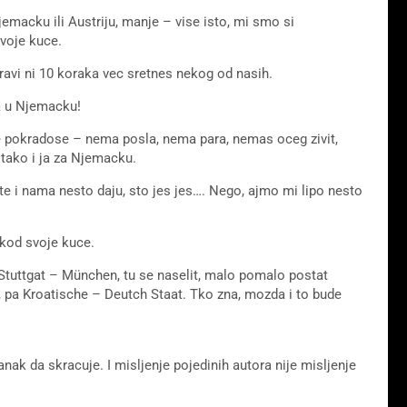
emacku ili Austriju, manje – vise isto, mi smo si
svoje kuce.
ravi ni 10 koraka vec sretnes nekog od nasih.
osa u Njemacku!
ve pokradose – nema posla, nema para, nemas oceg zivit,
 tako i ja za Njemacku.
 brte i nama nesto daju, sto jes jes…. Nego, ajmo mi lipo nesto
 kod svoje kuce.
u Stuttgat – München, tu se naselit, malo pomalo postat
 pa Kroatische – Deutch Staat. Tko zna, mozda i to bude
ak da skracuje. I misljenje pojedinih autora nije misljenje