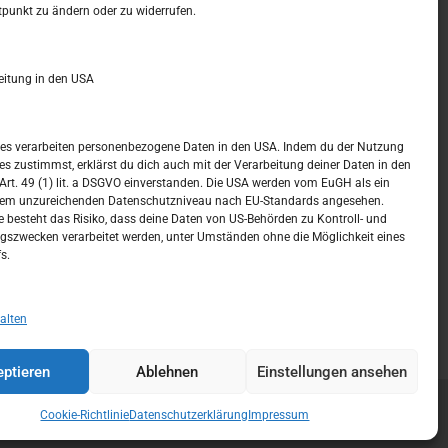
t –
Kalendar
tpunkt zu ändern oder zu widerrufen.
APRIL 2017
eitung in den USA
M
D
M
D
F
S
S
1
2
ices verarbeiten personenbezogene Daten in den USA. Indem du der Nutzung
ces zustimmst, erklärst du dich auch mit der Verarbeitung deiner Daten in den
3
4
5
6
7
8
9
t. 49 (1) lit. a DSGVO einverstanden. Die USA werden vom EuGH als ein
nem unzureichenden Datenschutzniveau nach EU-Standards angesehen.
10
11
12
13
14
15
16
 besteht das Risiko, dass deine Daten von US-Behörden zu Kontroll- und
szwecken verarbeitet werden, unter Umständen ohne die Möglichkeit eines
17
18
19
20
21
22
23
s.
24
25
26
27
28
29
30
« März
Mai »
alten
ptieren
Ablehnen
Einstellungen ansehen
Cookie-Richtlinie
Datenschutzerklärung
Impressum