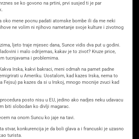
znes se ko govono na prtini, prvi susjed ti je par
k.
 da oko mene pocnu padati atomske bombe ili da me neki
hove ne volim ni njihovo nametanje svoje kulture i zivotnog
 zima, ljeto traje mjesec dana, Sunce vidis dva put u godini.
adovini i malo odrijemas, kakav je to zivot? Kruze price,
kim tucnjavama i problemima.
. Kakva Irska, kakvi bakraci, meni odmah na pamet padne
 emigrirati u Ameriku. Uostalom, kad kazes Irska, nema to
na Fejsu) pa kazes da si u Irskoj, mnogo mocnije zvuci kad
a procedura posto nisu u EU, jedino ako nadjes neku udavacu
m biti slobodan ko divlji magarac.
specem na onom Suncu ko jaje na tavi.
a stvar, konkurencija je da boli glava a i francuski je uzasno
ao turista.