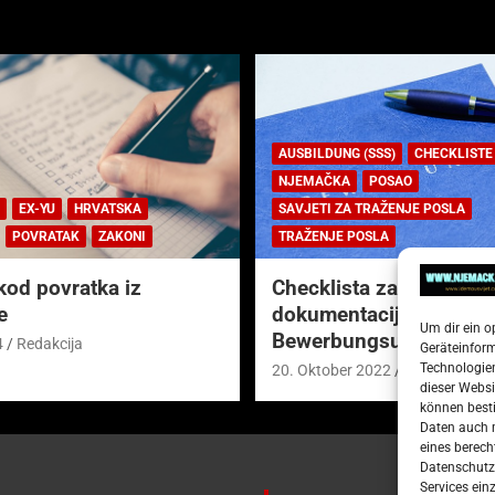
AUSBILDUNG (SSS)
CHECKLISTE
NJEMAČKA
POSAO
EX-YU
HRVATSKA
SAVJETI ZA TRAŽENJE POSLA
POVRATAK
ZAKONI
TRAŽENJE POSLA
kod povratka iz
Checklista za prijavnu
e
dokumentaciju (njem.
Um dir ein o
Bewerbungsunterlagen
4
Redakcija
Geräteinfor
Technologien
20. Oktober 2022
Redakcija
dieser Websi
können besti
Daten auch m
eines berech
Datenschutze
Services ein