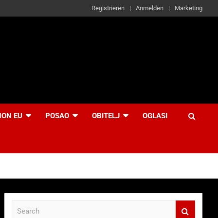
Registrieren
Anmelden
Marketing
NON EU
POSAO
OBITELJ
OGLASI
S
e