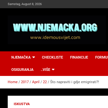
Skip
Samstag, August 8, 2026
to
content
NJEMAČKA
Idemo u Svijet-
NJEMAČKA
CHECKLISTE
FINANCIJE
FORMU
Njemacka!
OSIGURANJA
..VIŠE
Home
2017
April
22
Što napraviti i gdje emigrirati?!
ISKUSTVA