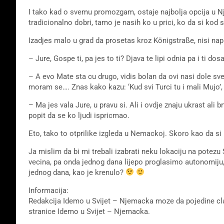
I tako kad o svemu promozgam, ostaje najbolja opcija u Nj
tradicionalno dobri, tamo je nasih ko u prici, ko da si kod 
Izadjes malo u grad da prosetas kroz Königstraße, nisi nap
– Jure, Gospe ti, pa jes to ti? Djava te lipi odnia pa i ti d
– A evo Mate sta cu drugo, vidis bolan da ovi nasi dole s
moram se…. Znas kako kazu: ‘Kud svi Turci tu i mali Mujo’,
– Ma jes vala Jure, u pravu si. Ali i ovdje znaju ukrast ali
popit da se ko ljudi ispricmao.
Eto, tako to otprilike izgleda u Nemackoj. Skoro kao da si
Ja mislim da bi mi trebali izabrati neku lokaciju na potez
vecina, pa onda jednog dana lijepo proglasimo autonomiju,
jednog dana, kao je krenulo?
Informacija:
Redakcija Idemo u Svijet – Njemacka moze da pojedine clan
stranice Idemo u Svijet – Njemacka.