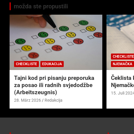
možda ste propustili
CHECKLISTE
CHECKLISTE
EDUKACIJA
NJEMAČKA
Tajni kod pri pisanju preporuka
Čeklista 
za posao ili radnih svjedodžbe
Njemačk
(Arbeitszeugnis)
15. Juli 202
28. März 2026
Redakcija