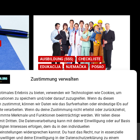
AUSBILDUNG (SSS)
CHECKLISTE
EDUKACIJA
NJEMAČKA
POSAO
Zustimmung verwalten
Lista najtraženijih deficitarnih
zanimanja u Njemačkoj.
ptimales Erlebnis zu bieten, verwenden wir Technologien wie Cookies, um
)
15. Oktober 2022
Redakcija
mationen zu speichern und/oder darauf zuzugreifen. Wenn du diesen
 zustimmst, können wir Daten wie das Surfverhalten oder eindeutige IDs auf
te verarbeiten. Wenn du deine Zustimmung nicht erteilst oder zurückziehst,
mmte Merkmale und Funktionen beeinträchtigt werden. Wir teilen diese
it Dritten. Die Datenverarbeitung kann mit deiner Einwilligung oder auf Basis
tigten Interesses erfolgen, dem du in den individuellen
instellungen widersprechen kannst. Du hast das Recht, nur in essenzielle
zuwilligen und deine Einwilligung in der Datenschutzerklärung zu einem