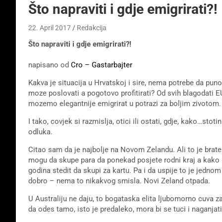
Što napraviti i gdje emigrirati?!
22. April 2017
Redakcija
Što napraviti i gdje emigrirati?!
napisano od
Cro – Gastarbajter
Kakva je situacija u Hrvatskoj i sire, nema potrebe da pu
moze poslovati a pogotovo profitirati? Od svih blagodati E
mozemo elegantnije emigrirat u potrazi za boljim zivotom.
I tako, covjek si razmislja, otici ili ostati, gdje, kako…stoti
odluka.
Citao sam da je najbolje na Novom Zelandu. Ali to je brate
mogu da skupe para da ponekad posjete rodni kraj a kako 
godina stedit da skupi za kartu. Pa i da uspije to je jednom
dobro – nema to nikakvog smisla. Novi Zeland otpada.
U Australiju ne daju, to bogataska elita ljubomorno cuva za 
da odes tamo, isto je predaleko, mora bi se tuci i naganjati