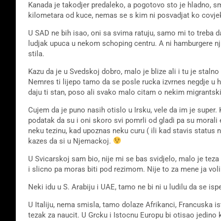
Kanada je takodjer predaleko, a pogotovo sto je hladno, smr
kilometara od kuce, nemas se s kim ni posvadjat ko covje
U SAD ne bih isao, oni sa svima ratuju, samo mi to treba
ludjak upuca u nekom schoping centru. A ni hamburgere nji
stila.
Kazu da je u Svedskoj dobro, malo je blize ali i tu je stalno
Nemres ti lijepo tamo da se posle rucka izvrnes negdje u hl
daju ti stan, poso ali svako malo citam o nekim migrants
Cujem da je puno nasih otislo u Irsku, vele da im je super
podatak da su i oni skoro svi pomrli od gladi pa su morali
neku tezinu, kad upoznas neku curu ( ili kad stavis status 
kazes da si u Njemackoj.
U Svicarskoj sam bio, nije mi se bas svidjelo, malo je tez
i slicno pa moras biti pod rezimom. Nije to za mene ja voli
Neki idu u S. Arabiju i UAE, tamo ne bi ni u ludilu da se i
U Italiju, nema smisla, tamo dolaze Afrikanci, Francuska ist
tezak za naucit. U Grcku i Istocnu Europu bi otisao jedino k