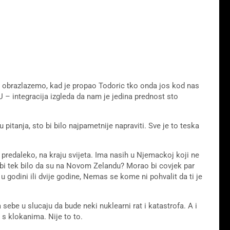
no obrazlazemo, kad je propao Todoric tko onda jos kod nas
U – integracija izgleda da nam je jedina prednost sto
nu pitanja, sto bi bilo najpametnije napraviti. Sve je to teska
 predaleko, na kraju svijeta. Ima nasih u Njemackoj koji ne
bi tek bilo da su na Novom Zelandu? Morao bi covjek par
 u godini ili dvije godine, Nemas se kome ni pohvalit da ti je
sebe u slucaju da bude neki nuklearni rat i katastrofa. A i
 s klokanima. Nije to to.