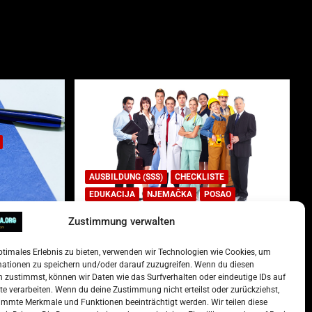
AUSBILDUNG (SSS)
CHECKLISTE
EDUKACIJA
NJEMAČKA
POSAO
Zustimmung verwalten
Lista najtraženijih deficitarnih
zanimanja u Njemačkoj.
ptimales Erlebnis zu bieten, verwenden wir Technologien wie Cookies, um
)
15. Oktober 2022
Redakcija
mationen zu speichern und/oder darauf zuzugreifen. Wenn du diesen
 zustimmst, können wir Daten wie das Surfverhalten oder eindeutige IDs auf
te verarbeiten. Wenn du deine Zustimmung nicht erteilst oder zurückziehst,
mmte Merkmale und Funktionen beeinträchtigt werden. Wir teilen diese