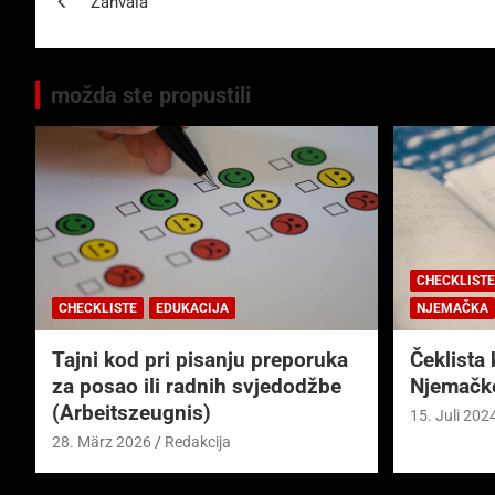
Zahvala
možda ste propustili
CHECKLISTE
CHECKLISTE
EDUKACIJA
NJEMAČKA
Tajni kod pri pisanju preporuka
Čeklista 
za posao ili radnih svjedodžbe
Njemačk
(Arbeitszeugnis)
15. Juli 202
28. März 2026
Redakcija