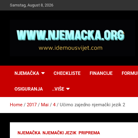
Skip
Samstag, August 8, 2026
to
content
NJEMAČKA
Idemo u Svijet-
NJEMAČKA
CHECKLISTE
FINANCIJE
FORMU
Njemacka!
OSIGURANJA
..VIŠE
Home
2017
Mai
4
Učimo zajedno njemački jezik 2
NJEMAČKA
NJEMAČKI JEZIK
PRIPREMA