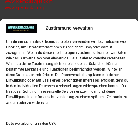
www.idemousvijet.com
www.njemacka.org
Pregled
Zustimmung verwalten
Impressum
Um dir ein optimales Erlebnis zu bieten, verwenden wir Technologien wie
Datenschutzerklärung
Cookies, um Geräteinformationen zu speichern und/oder darauf
Widerufsbelehrung
zuzugreifen. Wenn du diesen Technologien zustimmst, können wir Daten
Oglašavanje / Postavite svoj oglas
wie das Surfverhalten oder eindeutige IDs auf dieser Website verarbeiten.
Wenn du deine Zustimmung nicht erteilst oder zurückziehst, können
bestimmte Merkmale und Funktionen beeinträchtigt werden. Wir teilen
Tko je “Idemo u Svijet – Njemačka?
diese Daten auch mit Dritten. Die Datenverarbeitung kann mit deiner
Einwilligung oder auf Basis eines berechtigten Interesses erfolgen, dem du
in den individuellen Datenschutzeinstellungen widersprechen kannst. Du
Pretražite stranicu:
hast das Recht, nur in essenzielle Services einzuwilligen und deine
Einwilligung in der Datenschutzerklärung zu einem späteren Zeitpunkt zu
ändern oder zu widerrufen.
S
e
a
r
Datenverarbeitung in den USA
Kalendar
c
h