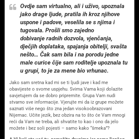
Ovdje sam virtualno, ali i uživo, upoznala
jako drage ljude, pratila ih kroz njihove
uspone i padove, veselila se s njima i
tugovala. Prošli smo zajedno
dobivanje radnih dozvola, vjenčanja,
dječjih doplataka, spajanja obitelji, svašta
nešto… Čak sam bila i na porodu jedne
male curice čije sam roditelje upoznala tu
u grupi, to je za mene bio vrhunac.
Jako sam sretna kad mi se ti ljudi jave i kad me
obavijeste o svome uspjehu. Svima Vama koji dolazite
savjetujem da se dobro pripremite. Grupa Vam nudi
stvarno sve informacije. Vjerujte mi da iz grupe možete
saznati više nego što zna jedan visokoobrazovani
Nijemac. Učite jezik, bez obzira na to što će Vam mnogi
reći da Vam ne treba, ali shvatite to kao i ono da jelo
možete i bez soli pojesti – samo kako “šmeka”?