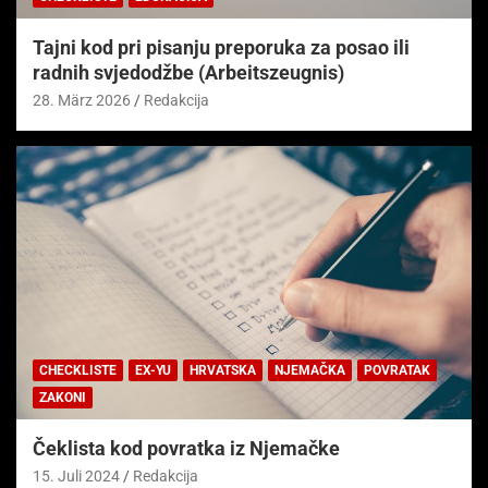
Tajni kod pri pisanju preporuka za posao ili
radnih svjedodžbe (Arbeitszeugnis)
28. März 2026
Redakcija
CHECKLISTE
EX-YU
HRVATSKA
NJEMAČKA
POVRATAK
ZAKONI
Čeklista kod povratka iz Njemačke
15. Juli 2024
Redakcija