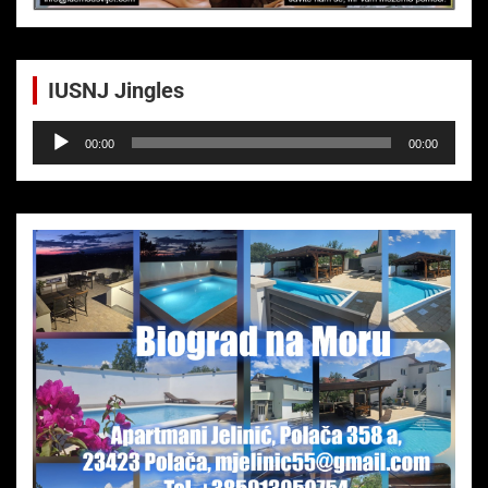
IUSNJ Jingles
Audio-
00:00
00:00
Player