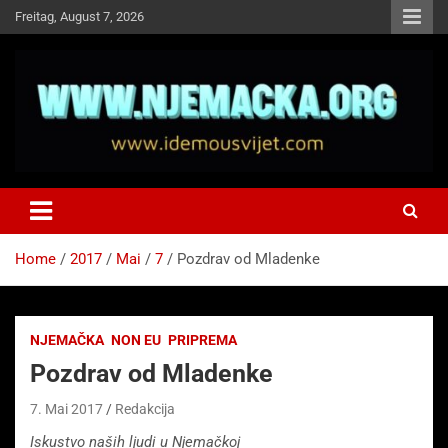
Skip
Freitag, August 7, 2026
to
content
NJEMAČKA
Idemo u Svijet-Njemacka!
Home
2017
Mai
7
Pozdrav od Mladenke
NJEMAČKA
NON EU
PRIPREMA
Pozdrav od Mladenke
7. Mai 2017
Redakcija
Iskustvo naših ljudi u Njemačkoj