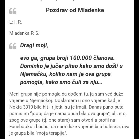
Pozdrav od Mladenke
L: I. R.
Mladenka P. S.
Dragi moji,
evo ga, grupa broji 100.000 članova.
Dominko je jučer pitao kako smo došli u
Njemačku, koliko nam je ova grupa
pomogla, kako smo čuli za nju…
Meni grupa nije pomogla da dođem tu, ja sam već duže
vrijeme u Njemačkoj. Došla sam u ono vrijeme kad je
Nokia 3310 bila hit i rijetki su je imali. Danas puno puta
pomislim “joooj da je nama onda bila ova grupa”, ali, eto,
zbog ove grupe (tj. one stare) sam otvorila profil na
Facebooku i budući da sam duže vrijeme bila bolesna, ova
je gru
pa bila “moja terapija”.