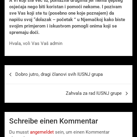
A Vi koji ste već tu, pomažite drugima jer nema ljepšeg
osjećaja nego biti koristan i pomoći nekome. I pozivam
sve Vas koji ste tu (posebno one koje poznajem) da
napišu svoj “dolazak – početak ” u Njemačkoj kako biste
svojim primjerom i iskustvom pomogli onima koji se
spremaju doći.
Hvala, voli Vas Vaš admin
Beitragsnavigation
Dobro jutro, dragi članovi svih IUSNJ grupa
Zahvala za rad IUSNJ grupe
Schreibe einen Kommentar
Du musst
angemeldet
sein, um einen Kommentar