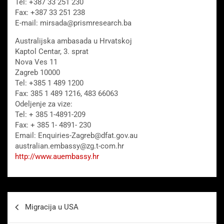
Tel: +387 33 251 230
Fax: +387 33 251 238
E-mail: mirsada@prismresearch.ba
Australijska ambasada u Hrvatskoj
Kaptol Centar, 3. sprat
Nova Ves 11
Zagreb 10000
Tel: +385 1 489 1200
Fax: 385 1 489 1216, 483 66063
Odeljenje za vize:
Tel: + 385 1-4891-209
Fax: + 385 1- 4891- 230
Email: Enquiries-Zagreb@dfat.gov.au
australian.embassy@zg.t-com.hr
http://www.auembassy.hr
Beitragsnavigation
Migracija u USA