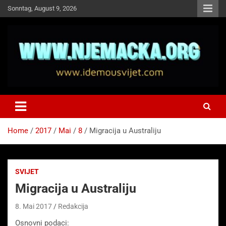
Skip
Sonntag, August 9, 2026
to
content
NJEMAČKA
Idemo u Svijet-Njemacka!
Home
2017
Mai
8
Migracija u Australiju
SVIJET
Migracija u Australiju
8. Mai 2017
Redakcija
Osnovni podaci: