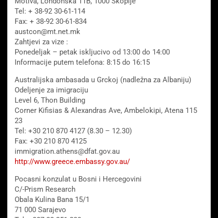
Motiva, Londonska 11B, 1000 Skoplje
Tel: + 38-92 30-61-114
Fax: + 38-92 30-61-834
austcon@mt.net.mk
Zahtjevi za vize :
Ponedeljak – petak iskljucivo od 13:00 do 14:00
Informacije putem telefona: 8:15 do 16:15
Australijska ambasada u Grckoj (nadležna za Albaniju)
Odeljenje za imigraciju
Level 6, Thon Building
Corner Kifisias & Alexandras Ave, Ambelokipi, Atena 115
23
Tel: +30 210 870 4127 (8.30 – 12.30)
Fax: +30 210 870 4125
immigration.athens@dfat.gov.au
http://www.greece.embassy.gov.au/
Pocasni konzulat u Bosni i Hercegovini
C/-Prism Research
Obala Kulina Bana 15/1
71 000 Sarajevo