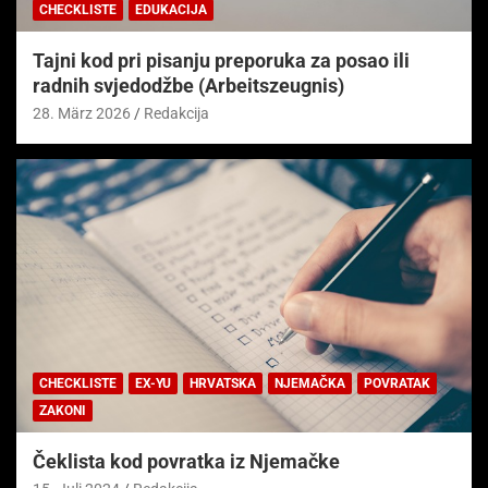
CHECKLISTE
EDUKACIJA
Tajni kod pri pisanju preporuka za posao ili
radnih svjedodžbe (Arbeitszeugnis)
28. März 2026
Redakcija
CHECKLISTE
EX-YU
HRVATSKA
NJEMAČKA
POVRATAK
ZAKONI
Čeklista kod povratka iz Njemačke