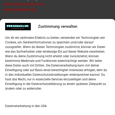
www.idemousvijet.com
www.njemacka.org
Pregled
Zustimmung verwalten
Impressum
Um dir ein optimales Erlebnis zu bieten, verwenden wir Technologien wie
Datenschutzerklärung
Cookies, um Geräteinformationen zu speichern und/oder darauf
Widerufsbelehrung
zuzugreifen. Wenn du diesen Technologien zustimmst, können wir Daten
Oglašavanje / Postavite svoj oglas
wie das Surfverhalten oder eindeutige IDs auf dieser Website verarbeiten.
Wenn du deine Zustimmung nicht erteilst oder zurückziehst, können
bestimmte Merkmale und Funktionen beeinträchtigt werden. Wir teilen
Tko je “Idemo u Svijet – Njemačka?
diese Daten auch mit Dritten. Die Datenverarbeitung kann mit deiner
Einwilligung oder auf Basis eines berechtigten Interesses erfolgen, dem du
in den individuellen Datenschutzeinstellungen widersprechen kannst. Du
Pretražite stranicu:
hast das Recht, nur in essenzielle Services einzuwilligen und deine
Einwilligung in der Datenschutzerklärung zu einem späteren Zeitpunkt zu
ändern oder zu widerrufen.
S
e
a
r
Datenverarbeitung in den USA
Kalendar
c