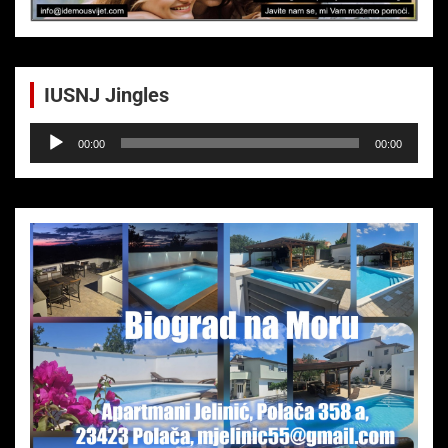
IUSNJ Jingles
Audio-
00:00
00:00
Player