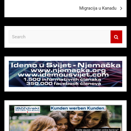
Migracija u Kanadu
S
e
a
r
c
h