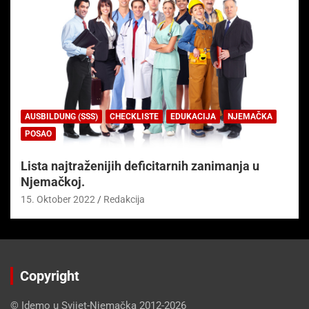
AUSBILDUNG (SSS)
CHECKLISTE
EDUKACIJA
NJEMAČKA
POSAO
Lista najtraženijih deficitarnih zanimanja u
Njemačkoj.
15. Oktober 2022
Redakcija
Copyright
© Idemo u Svijet-Njemačka 2012-2026