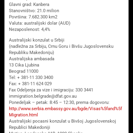
Glavni grad: Kanbera
Stanovništvo: 21.0 milion
Površina: 7.682.300 km2
Valuta: australijski dolar (AUD)
Nezaposlenost: 4,4%
Australijski konzulat u Srbiji
(nadležna za Srbiju, Crnu Goru i Bivšu Jugoslovensku
Republiku Makedoniju)
Australijska ambasada
13 Cika Ljubina
Beograd 11000
Tel: + 381-11 330 3400
Fax: + 381-11 624 029
Fax Odeljenja za vize i imigraciju: 330 3441
immigration.belgrade@dfat.gov.au
Ponedeljak – petak: 8:45 – 12:30, prema dogovoru:
http://www.serbia.embassy.gov.au/bgde/Visas%5fand%5f
Migration.html
Australijski pocasni konzulat u Bivšoj Jugoslovenskoj
Republici Makedoniji