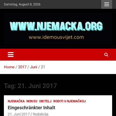
Skip
Samstag, August 8, 2026
to
content
NJEMAČKA
Idemo u Svijet-Njemacka!
Home
2017
Juni
21
Tag:
21. Juni 2017
NJEMAČKA
NON EU
OBITELJ
RODITI U NJEMAČKOJ
Eingeschränkter Inhalt
21. Juni 2017
Redakcija