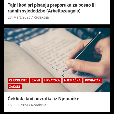
Tajni kod pri pisanju preporuka za posao ili
radnih svjedodžbe (Arbeitszeugnis)
28. März 2026
Redakcija
CHECKLISTE
EX-YU
HRVATSKA
NJEMAČKA
POVRATAK
ZAKONI
Čeklista kod povratka iz Njemačke
15. Juli 2024
Redakcija