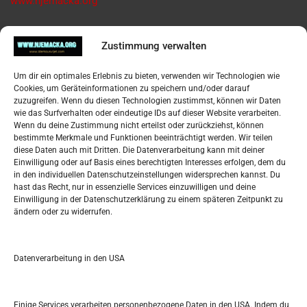
www.njemacka.org
Pregled
Zustimmung verwalten
Impressum
Um dir ein optimales Erlebnis zu bieten, verwenden wir Technologien wie
Datenschutzerklärung
Cookies, um Geräteinformationen zu speichern und/oder darauf
Widerufsbelehrung
zuzugreifen. Wenn du diesen Technologien zustimmst, können wir Daten
Oglašavanje / Postavite svoj oglas
wie das Surfverhalten oder eindeutige IDs auf dieser Website verarbeiten.
Wenn du deine Zustimmung nicht erteilst oder zurückziehst, können
bestimmte Merkmale und Funktionen beeinträchtigt werden. Wir teilen
Tko je “Idemo u Svijet – Njemačka?
diese Daten auch mit Dritten. Die Datenverarbeitung kann mit deiner
Einwilligung oder auf Basis eines berechtigten Interesses erfolgen, dem du
in den individuellen Datenschutzeinstellungen widersprechen kannst. Du
Pretražite stranicu:
hast das Recht, nur in essenzielle Services einzuwilligen und deine
Einwilligung in der Datenschutzerklärung zu einem späteren Zeitpunkt zu
ändern oder zu widerrufen.
S
e
a
r
Datenverarbeitung in den USA
Kalendar
c
h
JUNI 2017
Einige Services verarbeiten personenbezogene Daten in den USA. Indem du