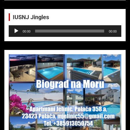
IUSNJ Jingles
Audio-
00:00
00:00
Player