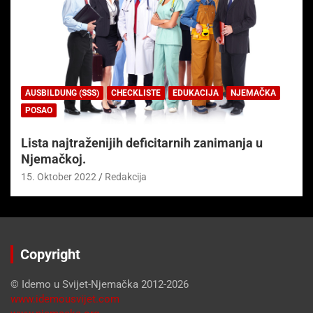
AUSBILDUNG (SSS)
CHECKLISTE
EDUKACIJA
NJEMAČKA
POSAO
Lista najtraženijih deficitarnih zanimanja u
Njemačkoj.
15. Oktober 2022
Redakcija
Copyright
© Idemo u Svijet-Njemačka 2012-2026
www.idemousvijet.com