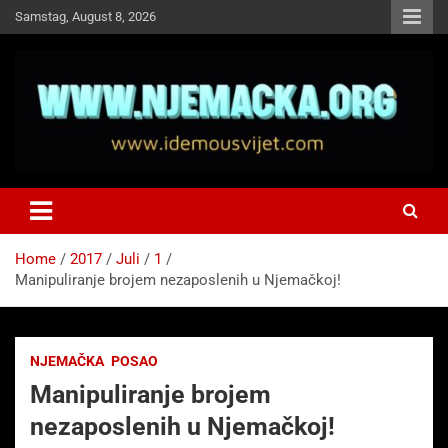
Skip
Samstag, August 8, 2026
to
content
NJEMAČKA
Idemo u Svijet-Njemacka!
Home
2017
Juli
1
Manipuliranje brojem nezaposlenih u Njemačkoj!
NJEMAČKA
POSAO
Manipuliranje brojem
nezaposlenih u Njemačkoj!