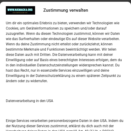
Impressum
Zustimmung verwalten
Datenschutzerklärung
Widerufsbelehrung
Um dir ein optimales Erlebnis zu bieten, verwenden wir Technologien wie
Oglašavanje / Postavite svoj oglas
Cookies, um Geräteinformationen zu speichern und/oder darauf
zuzugreifen. Wenn du diesen Technologien zustimmst, können wir Daten
wie das Surfverhalten oder eindeutige IDs auf dieser Website verarbeiten.
Tko je “Idemo u Svijet – Njemačka?
Wenn du deine Zustimmung nicht erteilst oder zurückziehst, können
bestimmte Merkmale und Funktionen beeinträchtigt werden. Wir teilen
diese Daten auch mit Dritten. Die Datenverarbeitung kann mit deiner
Pretražite stranicu:
Einwilligung oder auf Basis eines berechtigten Interesses erfolgen, dem du
in den individuellen Datenschutzeinstellungen widersprechen kannst. Du
hast das Recht, nur in essenzielle Services einzuwilligen und deine
S
Einwilligung in der Datenschutzerklärung zu einem späteren Zeitpunkt zu
e
ändern oder zu widerrufen.
a
r
Kalendar
c
Datenverarbeitung in den USA
h
JULI 2017
M
D
M
D
F
S
S
Einige Services verarbeiten personenbezogene Daten in den USA. Indem du
der Nutzung dieser Services zustimmst, erklärst du dich auch mit der
1
2