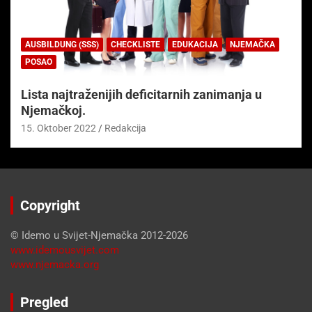
AUSBILDUNG (SSS)
CHECKLISTE
EDUKACIJA
NJEMAČKA
POSAO
Lista najtraženijih deficitarnih zanimanja u
Njemačkoj.
15. Oktober 2022
Redakcija
Copyright
© Idemo u Svijet-Njemačka 2012-2026
www.idemousvijet.com
www.njemacka.org
Pregled