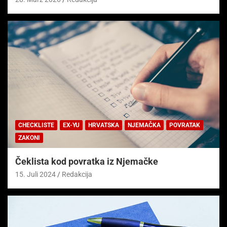
CHECKLISTE
EX-YU
HRVATSKA
NJEMAČKA
POVRATAK
ZAKONI
Čeklista kod povratka iz Njemačke
15. Juli 2024
Redakcija