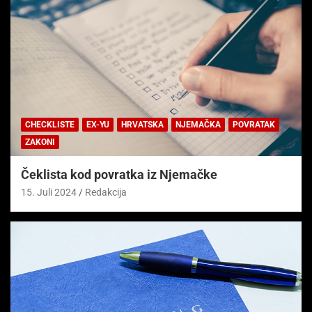
CHECKLISTE
EX-YU
HRVATSKA
NJEMAČKA
POVRATAK
ZAKONI
Čeklista kod povratka iz Njemačke
15. Juli 2024
Redakcija