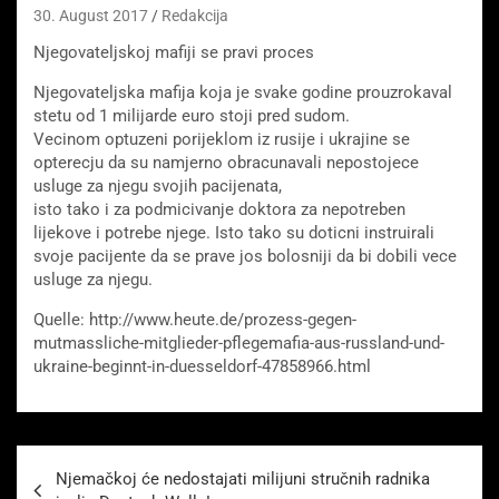
30. August 2017
Redakcija
Njegovateljskoj mafiji se pravi proces
Njegovateljska mafija koja je svake godine prouzrokaval
stetu od 1 milijarde euro stoji pred sudom.
Vecinom optuzeni porijeklom iz rusije i ukrajine se
opterecju da su namjerno obracunavali nepostojece
usluge za njegu svojih pacijenata,
isto tako i za podmicivanje doktora za nepotreben
lijekove i potrebe njege. Isto tako su doticni instruirali
svoje pacijente da se prave jos bolosniji da bi dobili vece
usluge za njegu.
Quelle: http://www.heute.de/prozess-gegen-
mutmassliche-mitglieder-pflegemafia-aus-russland-und-
ukraine-beginnt-in-duesseldorf-47858966.html
Beitragsnavigation
Njemačkoj će nedostajati milijuni stručnih radnika