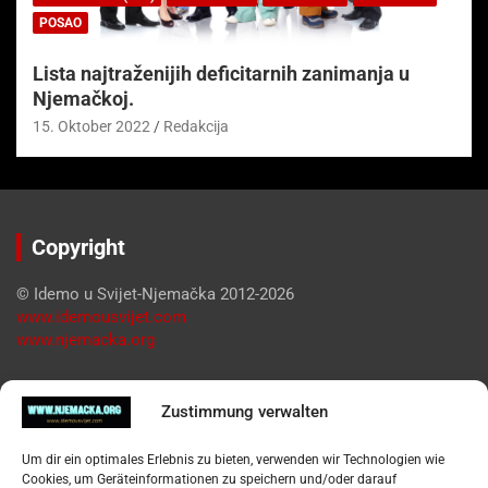
POSAO
Lista najtraženijih deficitarnih zanimanja u
Njemačkoj.
15. Oktober 2022
Redakcija
Copyright
© Idemo u Svijet-Njemačka 2012-2026
www.idemousvijet.com
www.njemacka.org
Pregled
Zustimmung verwalten
Impressum
Um dir ein optimales Erlebnis zu bieten, verwenden wir Technologien wie
Datenschutzerklärung
Cookies, um Geräteinformationen zu speichern und/oder darauf