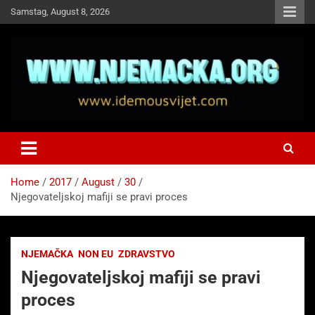
Skip
Samstag, August 8, 2026
to
content
NJEMAČKA
Idemo u Svijet-Njemacka!
Home
2017
August
30
Njegovateljskoj mafiji se pravi proces
NJEMAČKA
NON EU
ZDRAVSTVO
Njegovateljskoj mafiji se pravi
proces