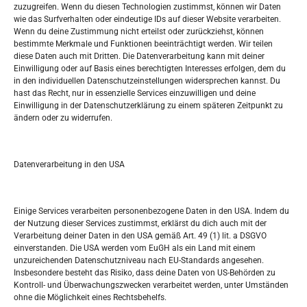
Widerufsbelehrung
zuzugreifen. Wenn du diesen Technologien zustimmst, können wir Daten
Oglašavanje / Postavite svoj oglas
wie das Surfverhalten oder eindeutige IDs auf dieser Website verarbeiten.
Wenn du deine Zustimmung nicht erteilst oder zurückziehst, können
bestimmte Merkmale und Funktionen beeinträchtigt werden. Wir teilen
Tko je “Idemo u Svijet – Njemačka?
diese Daten auch mit Dritten. Die Datenverarbeitung kann mit deiner
Einwilligung oder auf Basis eines berechtigten Interesses erfolgen, dem du
in den individuellen Datenschutzeinstellungen widersprechen kannst. Du
Pretražite stranicu:
hast das Recht, nur in essenzielle Services einzuwilligen und deine
Einwilligung in der Datenschutzerklärung zu einem späteren Zeitpunkt zu
ändern oder zu widerrufen.
S
e
a
r
Datenverarbeitung in den USA
Kalendar
c
h
AUGUST 2017
Einige Services verarbeiten personenbezogene Daten in den USA. Indem du
der Nutzung dieser Services zustimmst, erklärst du dich auch mit der
M
D
M
D
F
S
S
Verarbeitung deiner Daten in den USA gemäß Art. 49 (1) lit. a DSGVO
einverstanden. Die USA werden vom EuGH als ein Land mit einem
1
2
3
4
5
6
unzureichenden Datenschutzniveau nach EU-Standards angesehen.
Insbesondere besteht das Risiko, dass deine Daten von US-Behörden zu
7
8
9
10
11
12
13
Kontroll- und Überwachungszwecken verarbeitet werden, unter Umständen
ohne die Möglichkeit eines Rechtsbehelfs.