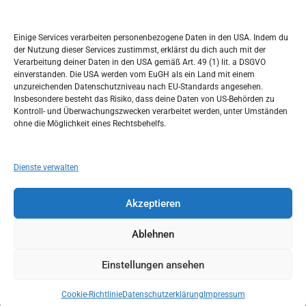
Kalendar
c
h
AUGUST 2017
Einige Services verarbeiten personenbezogene Daten in den USA. Indem du
der Nutzung dieser Services zustimmst, erklärst du dich auch mit der
M
D
M
D
F
S
S
Verarbeitung deiner Daten in den USA gemäß Art. 49 (1) lit. a DSGVO
einverstanden. Die USA werden vom EuGH als ein Land mit einem
1
2
3
4
5
6
unzureichenden Datenschutzniveau nach EU-Standards angesehen.
Insbesondere besteht das Risiko, dass deine Daten von US-Behörden zu
7
8
9
10
11
12
13
Kontroll- und Überwachungszwecken verarbeitet werden, unter Umständen
ohne die Möglichkeit eines Rechtsbehelfs.
14
15
16
17
18
19
20
21
22
23
24
25
26
27
Dienste verwalten
28
29
30
31
Akzeptieren
« Juli
Sep. »
Ablehnen
Einstellungen ansehen
Copyright © 2026
Idemo u Svijet-Njemacka!
Theme by:
Theme Horse
Proudly Powered by:
WordPress
Cookie-Richtlinie
Datenschutzerklärung
Impressum