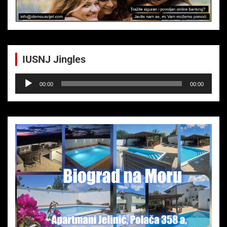
IUSNJ Jingles
Audio-
00:00
00:00
Player