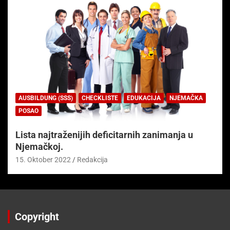
AUSBILDUNG (SSS)
CHECKLISTE
EDUKACIJA
NJEMAČKA
POSAO
Lista najtraženijih deficitarnih zanimanja u
Njemačkoj.
15. Oktober 2022
Redakcija
Copyright