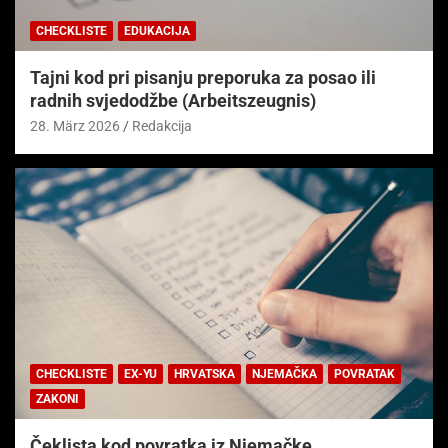
CHECKLISTE
EDUKACIJA
Tajni kod pri pisanju preporuka za posao ili
radnih svjedodžbe (Arbeitszeugnis)
28. März 2026
Redakcija
CHECKLISTE
EX-YU
HRVATSKA
NJEMAČKA
POVRATAK
ZAKONI
Čeklista kod povratka iz Njemačke