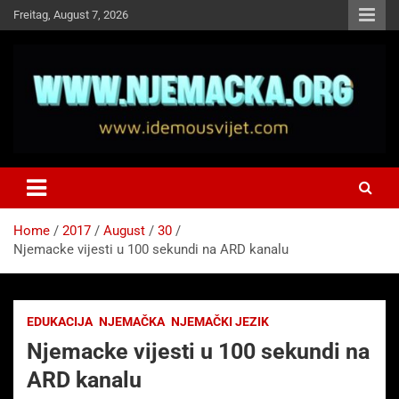
Skip
Freitag, August 7, 2026
to
content
NJEMAČKA
Idemo u Svijet-Njemacka!
Home
2017
August
30
Njemacke vijesti u 100 sekundi na ARD kanalu
EDUKACIJA
NJEMAČKA
NJEMAČKI JEZIK
Njemacke vijesti u 100 sekundi na
ARD kanalu