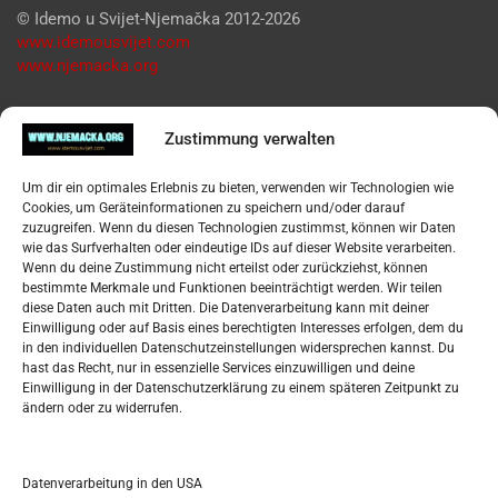
© Idemo u Svijet-Njemačka 2012-2026
www.idemousvijet.com
www.njemacka.org
Pregled
Zustimmung verwalten
Impressum
Um dir ein optimales Erlebnis zu bieten, verwenden wir Technologien wie
Datenschutzerklärung
Cookies, um Geräteinformationen zu speichern und/oder darauf
Widerufsbelehrung
zuzugreifen. Wenn du diesen Technologien zustimmst, können wir Daten
Oglašavanje / Postavite svoj oglas
wie das Surfverhalten oder eindeutige IDs auf dieser Website verarbeiten.
Wenn du deine Zustimmung nicht erteilst oder zurückziehst, können
bestimmte Merkmale und Funktionen beeinträchtigt werden. Wir teilen
Tko je “Idemo u Svijet – Njemačka?
diese Daten auch mit Dritten. Die Datenverarbeitung kann mit deiner
Einwilligung oder auf Basis eines berechtigten Interesses erfolgen, dem du
in den individuellen Datenschutzeinstellungen widersprechen kannst. Du
Pretražite stranicu:
hast das Recht, nur in essenzielle Services einzuwilligen und deine
Einwilligung in der Datenschutzerklärung zu einem späteren Zeitpunkt zu
ändern oder zu widerrufen.
S
e
a
r
Datenverarbeitung in den USA