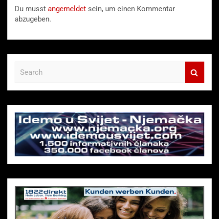
Du musst
angemeldet
sein, um einen Kommentar
abzugeben.
S
e
a
r
c
h