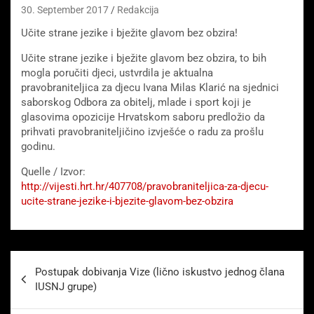
30. September 2017
Redakcija
Učite strane jezike i bježite glavom bez obzira!
Učite strane jezike i bježite glavom bez obzira, to bih
mogla poručiti djeci, ustvrdila je aktualna
pravobraniteljica za djecu Ivana Milas Klarić na sjednici
saborskog Odbora za obitelj, mlade i sport koji je
glasovima opozicije Hrvatskom saboru predložio da
prihvati pravobraniteljičino izvješće o radu za prošlu
godinu.
Quelle / Izvor:
http://vijesti.hrt.hr/407708/pravobraniteljica-za-djecu-
ucite-strane-jezike-i-bjezite-glavom-bez-obzira
Beitragsnavigation
Postupak dobivanja Vize (lično iskustvo jednog člana
IUSNJ grupe)