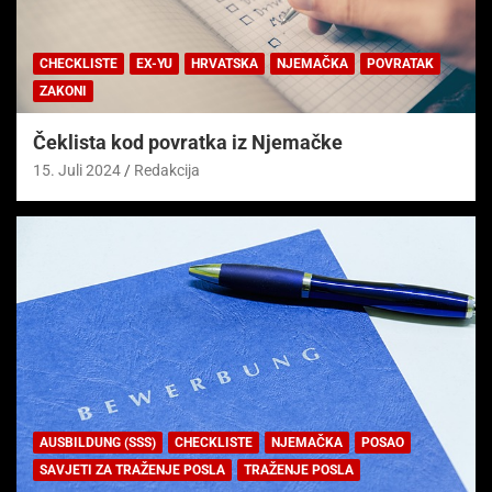
CHECKLISTE
EX-YU
HRVATSKA
NJEMAČKA
POVRATAK
ZAKONI
Čeklista kod povratka iz Njemačke
15. Juli 2024
Redakcija
AUSBILDUNG (SSS)
CHECKLISTE
NJEMAČKA
POSAO
SAVJETI ZA TRAŽENJE POSLA
TRAŽENJE POSLA