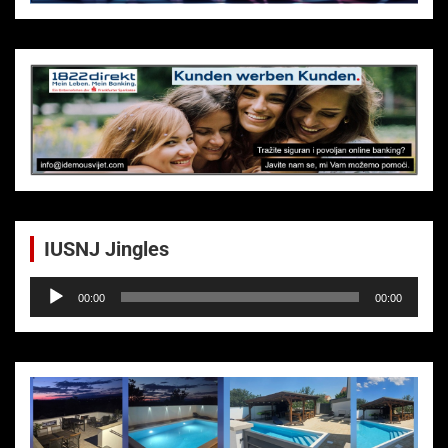
IUSNJ Jingles
Audio-
00:00
00:00
Player