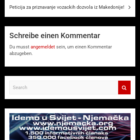
Peticija za priznavanje vozackih dozvola iz Makedonije!
Schreibe einen Kommentar
Du musst
angemeldet
sein, um einen Kommentar
abzugeben.
S
e
a
r
c
h