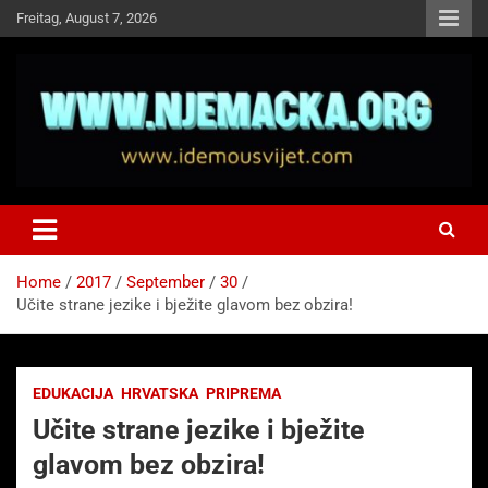
Skip
Freitag, August 7, 2026
to
content
NJEMAČKA
Idemo u Svijet-Njemacka!
Home
2017
September
30
Učite strane jezike i bježite glavom bez obzira!
EDUKACIJA
HRVATSKA
PRIPREMA
Učite strane jezike i bježite
glavom bez obzira!