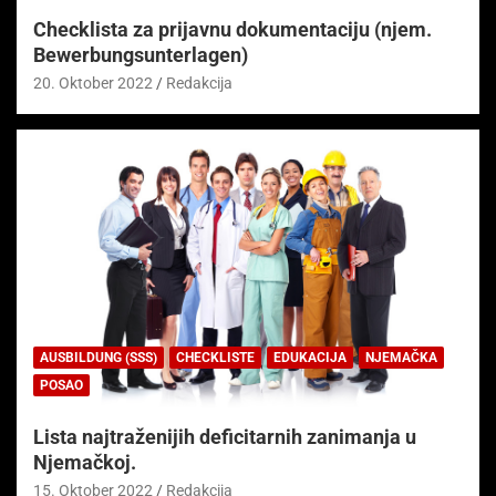
Checklista za prijavnu dokumentaciju (njem.
Bewerbungsunterlagen)
20. Oktober 2022
Redakcija
AUSBILDUNG (SSS)
CHECKLISTE
EDUKACIJA
NJEMAČKA
POSAO
Lista najtraženijih deficitarnih zanimanja u
Njemačkoj.
15. Oktober 2022
Redakcija