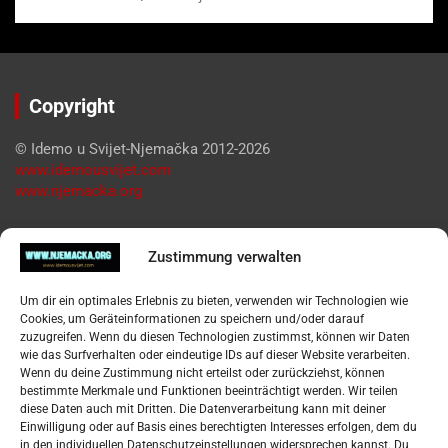
Copyright
© Idemo u Svijet-Njemačka 2012-2026
www.idemousvijet.com
www.njemacka.org
Pregled
Zustimmung verwalten
Impressum
Um dir ein optimales Erlebnis zu bieten, verwenden wir Technologien wie
Datenschutzerklärung
Cookies, um Geräteinformationen zu speichern und/oder darauf
Widerufsbelehrung
zuzugreifen. Wenn du diesen Technologien zustimmst, können wir Daten
Oglašavanje / Postavite svoj oglas
wie das Surfverhalten oder eindeutige IDs auf dieser Website verarbeiten.
Wenn du deine Zustimmung nicht erteilst oder zurückziehst, können
bestimmte Merkmale und Funktionen beeinträchtigt werden. Wir teilen
Tko je “Idemo u Svijet – Njemačka?
diese Daten auch mit Dritten. Die Datenverarbeitung kann mit deiner
Einwilligung oder auf Basis eines berechtigten Interesses erfolgen, dem du
in den individuellen Datenschutzeinstellungen widersprechen kannst. Du