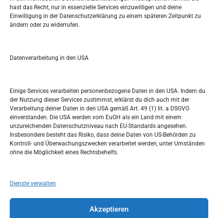
Pretražite stranicu:
hast das Recht, nur in essenzielle Services einzuwilligen und deine
Einwilligung in der Datenschutzerklärung zu einem späteren Zeitpunkt zu
ändern oder zu widerrufen.
S
e
a
r
Datenverarbeitung in den USA
Kalendar
c
h
SEPTEMBER 2017
Einige Services verarbeiten personenbezogene Daten in den USA. Indem du
der Nutzung dieser Services zustimmst, erklärst du dich auch mit der
M
D
M
D
F
S
S
Verarbeitung deiner Daten in den USA gemäß Art. 49 (1) lit. a DSGVO
einverstanden. Die USA werden vom EuGH als ein Land mit einem
1
2
3
unzureichenden Datenschutzniveau nach EU-Standards angesehen.
Insbesondere besteht das Risiko, dass deine Daten von US-Behörden zu
4
5
6
7
8
9
10
Kontroll- und Überwachungszwecken verarbeitet werden, unter Umständen
ohne die Möglichkeit eines Rechtsbehelfs.
11
12
13
14
15
16
17
18
19
20
21
22
23
24
Dienste verwalten
25
26
27
28
29
30
Akzeptieren
« Aug.
Okt. »