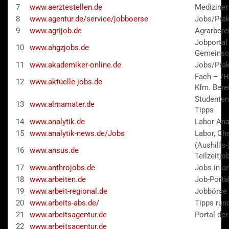
7
www.aerztestellen.de
Mediziner
8
www.agentur.de/service/jobboerse
Jobs/Prak
9
www.agrijob.de
Agrarbere
Jobportal
10
www.ahgzjobs.de
Gemeinsch
11
www.akademiker-online.de
Jobs/Prak
Fach – /Hi
12
www.aktuelle-jobs.de
Kfm. Bere
Studenten
13
www.almamater.de
Tipps
14
www.analytik.de
Labor Ana
15
www.analytik-news.de/Jobs
Labor, Ch
(Aushilfs-
16
www.ansus.de
Teilzeitjo
17
www.anthrojobs.de
Jobs in a
18
www.arbeiten.de
Job-Porta
19
www.arbeit-regional.de
Jobbörse
20
www.arbeits-abs.de/
Tipps run
21
www.arbeitsagentur.de
Portal der
22
www.arbeitsagentur.de