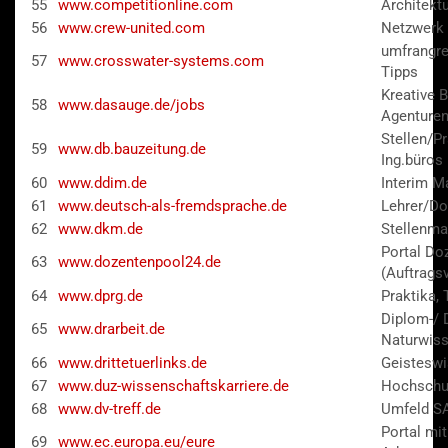
55
www.competitionline.com
Architekt
56
www.crew-united.com
Netzwerk 
umfrangre
57
www.crosswater-systems.com
Tipps
Kreative B
58
www.dasauge.de/jobs
Agenture
Stellen/P
59
www.db.bauzeitung.de
Ing.büros
60
www.ddim.de
Interim 
61
www.deutsch-als-fremdsprache.de
Lehrer/Do
62
www.dkm.de
Stellenmar
Portal Do
63
www.dozentenpool24.de
(Auftragsv
64
www.dprg.de
Praktika, 
Diplom-/ 
65
www.drarbeit.de
Naturwiss
66
www.drittetuerlinks.de
Geisteswi
67
www.duz-wissenschaftskarriere.de
Hochschul
68
www.dv-treff.de
Umfeld SA
Portal mi
69
www.ec.europa.eu/eure