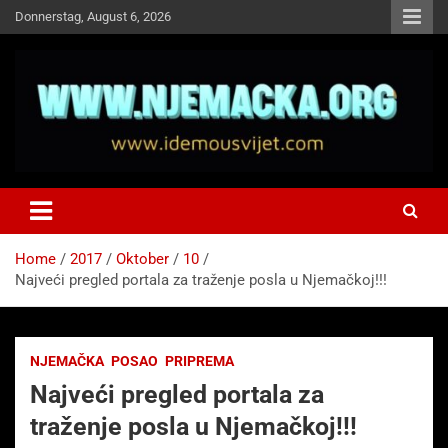
Skip
Donnerstag, August 6, 2026
to
content
NJEMAČKA
Idemo u Svijet-Njemacka!
Home
2017
Oktober
10
Najveći pregled portala za traženje posla u Njemačkoj!!!
NJEMAČKA
POSAO
PRIPREMA
Najveći pregled portala za
traženje posla u Njemačkoj!!!