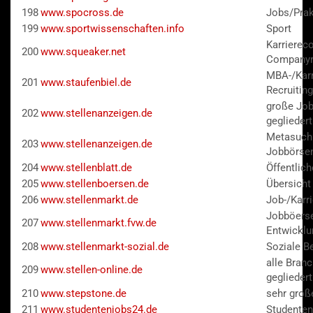
198
www.spocross.de
Jobs/Prak
199
www.sportwissenschaften.info
Sport
Karrierec
200
www.squeaker.net
Companyr
MBA-/Karr
201
www.staufenbiel.de
Recruitin
große Job
202
www.stellenanzeigen.de
gegliedert
Metasuch
203
www.stellenanzeigen.de
Jobbörsen
204
www.stellenblatt.de
Öffentlich
205
www.stellenboersen.de
Übersicht
206
www.stellenmarkt.de
Job-/Karr
Jobböerse
207
www.stellenmarkt.fvw.de
Entwicklu
208
www.stellenmarkt-sozial.de
Soziale B
alle Bran
209
www.stellen-online.de
gegliedert
210
www.stepstone.de
sehr groß
211
www.studentenjobs24.de
Studenten