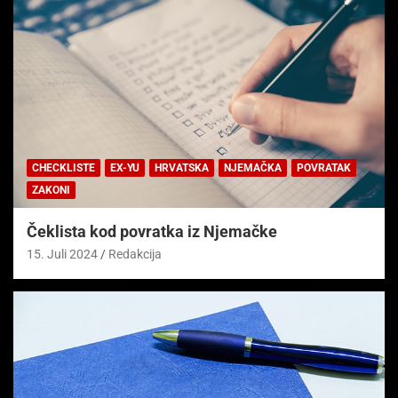
CHECKLISTE
EX-YU
HRVATSKA
NJEMAČKA
POVRATAK
ZAKONI
Čeklista kod povratka iz Njemačke
15. Juli 2024
Redakcija