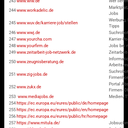
243
www.wlw.de
Wer liefe
Marktplatz
244
www.workadelic.de
Jobs
Werbung, 
245
www.wuv.de/karriere-job/stellen
Tipps
246
www.wwj.de
Suchrobo
247
www.yourcha.com
Karrier-Po
248
www.yourfirm.de
Jobs bei 
249
www.zeitarbeit-job-netzwerk.de
Zeitarbei
Informati
250
www.zeugnisberatung.de
Arbeitsze
Suchrobot
251
www.zig-jobs.de
Firmenho
Portal Ab
252
www.zukx.de
Firmen- D
253
www.mediajobs.de
Medien, T
254
https://ec.europa.eu/eures/public/de/homepage
255
https://ec.europa.eu/eures/public/en/homepage
256
https://ec.europa.eu/eures/public/hr/homepage
257
https://www.mitula.de/
Jobsuchm