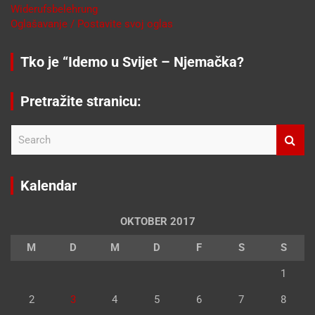
Widerufsbelehrung
Oglašavanje / Postavite svoj oglas
Tko je “Idemo u Svijet – Njemačka?
Pretražite stranicu:
S
e
a
r
Kalendar
c
h
OKTOBER 2017
M
D
M
D
F
S
S
1
2
3
4
5
6
7
8