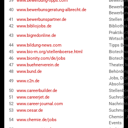
39
www.bewerbung-tipps.com
Bewerbung
Bewerbung
40
www.bewerbunsgeratung-albrecht.de
Bewerbun
41
www.bewerbunspartner.de
Stellen ar
42
www.bibliojobs.de
Bibliothe
Praktika/S
43
www.bigredonline.de
Wirtschaf
44
www.bildung-news.com
Tipps Bew
45
www.bio-m.org/stellenboerse.html
Biotechno
46
www.bionity.com/de/jobs
Biotechno
47
www.buehnerverein.de
Theater, 
48
www.bund.de
Behörden
Jobs, Dip
49
www.c2n.de
Absolven
50
www.careerbuilder.de
Stellenbö
51
www.careerjet.de
Suchrobot
52
www.career-journal.com
Nachricht
53
www.cesar.de
Suchmasc
Chemie: J
54
www.chemie.de/jobs
Events