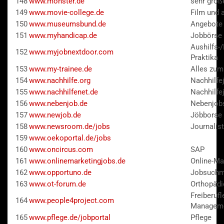
148
www.monster.de
sehr groß
149
www.movie-college.de
Film und 
150
www.museumsbund.de
Angebote
151
www.myhandicap.de
Jobbörse 
Aushilfs-
152
www.myjobnextdoor.com
Praktika
153
www.my-trainee.de
Alles zu
154
www.nachhilfe.org
Nachhilfe
155
www.nachhilfenet.de
Nachhilfe
156
www.nebenjob.de
Nebenjob
157
www.newjob.de
Jöbborse
158
www.newsroom.de/jobs
Journalist
159
www.oekoportal.de/jobs
160
www.oncircus.com
SAP
161
www.onlinemarketingjobs.de
Online-Ma
162
www.opportuno.de
Jobsuchm
163
www.ot-forum.de
Orthopädi
Freiberufl
164
www.people4project.com
Managem
165
www.pflege.de/jobportal
Pflege