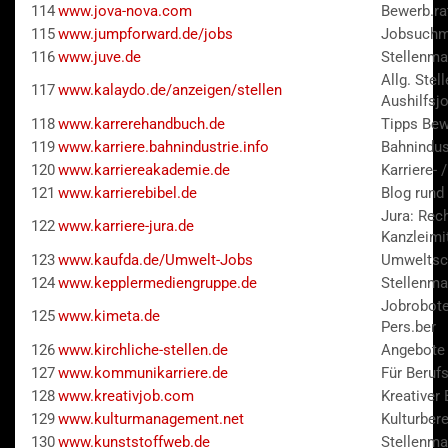
114
www.jova-nova.com
Bewerb.ra
115
www.jumpforward.de/jobs
Jobsuchma
116
www.juve.de
Stellenma
Allg. Stel
117
www.kalaydo.de/anzeigen/stellen
Aushilfsj
118
www.karrerehandbuch.de
Tipps Bew
119
www.karriere.bahnindustrie.info
Bahnindus
120
www.karriereakademie.de
Karriere-
121
www.karrierebibel.de
Blog rund
Jura: Rech
122
www.karriere-jura.de
Kanzleimi
123
www.kaufda.de/Umwelt-Jobs
Umweltsc
124
www.kepplermediengruppe.de
Stellenma
Jobrobot
125
www.kimeta.de
Pers.ber
126
www.kirchliche-stellen.de
Angebote 
127
www.kommunikarriere.de
Für Beruf
128
www.kreativjob.com
Kreativer
129
www.kulturmanagement.net
Kulturbere
130
www.kunststoffweb.de
Stellenma