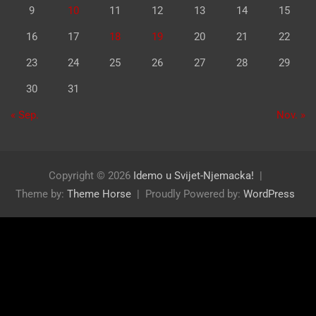
9
10
11
12
13
14
15
16
17
18
19
20
21
22
23
24
25
26
27
28
29
30
31
« Sep.
Nov. »
Copyright © 2026
Idemo u Svijet-Njemacka!
Theme by:
Theme Horse
Proudly Powered by:
WordPress