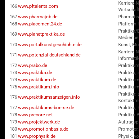
Karriere-
166
www.pftalents.com
Wirtschaf
167
www.pharmajob.de
Pharmabr
168
www.placement24.de
Platform 
Praktika/
169
www.planetpraktika.de
Medienbe
170
www.portalkunstgeschichte.de
Kunst, M
Karriere-N
171
www.potenzial-deutschland.de
Informati
172
www.prabo.de
Praktiku
173
www.praktika.de
Praktika;
174
www.praktikum.de
Praktikum
175
www.praktikum.info
Praktiku
Praktika; 
176
www.praktikumsanzeigen.info
Kontaktm
177
www.praktikums-boerse.de
Praktika,
178
www.precore.net
Praktika B
179
www.projektwerk.de
Auftragspl
180
www.promotionbasis.de
Promoter,
181
www.prophysik.de
Physik, v