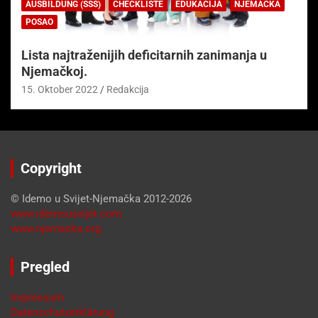
AUSBILDUNG (SSS)
CHECKLISTE
EDUKACIJA
NJEMAČKA
POSAO
Lista najtraženijih deficitarnih zanimanja u
Njemačkoj.
15. Oktober 2022
Redakcija
Copyright
© Idemo u Svijet-Njemačka 2012-2026
www.idemousvijet.com
www.njemacka.org
Pregled
Impressum
Datenschutzerklärung