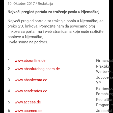
10. Oktober 2017
Redakcija
Najveći pregled portala za traženje posla u Njemačkoj
Najveći pregled portala za traženje posla u Njemačkoj sa
preko 250 linkova. Pomozite nam da povečamo broj
linkova sa portalima i web stranicama koje nude različite
poslove u Njemačkoj.
Hvala svima na podrsci.
1
www.aboonline.de
Firmanda
Praktika
2
www.absolutebeginners.de
Werbe-/Ko
Jobböerse
3
www.absolventa.de
YP
Karrierep
4
www.academics.de
Forschun
Recruitio
5
www.access.de
Program
6
www.acumeo.de
Jobportal