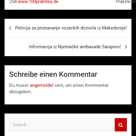
258
www.100praktika.de
Praktiku
Beitragsnavigation
Peticija za priznavanje vozackih dozvola iz Makedonije!
Informacija iz Njemačke ambasade Sarajevo!
Schreibe einen Kommentar
Du musst
angemeldet
sein, um einen Kommentar
abzugeben.
S
e
a