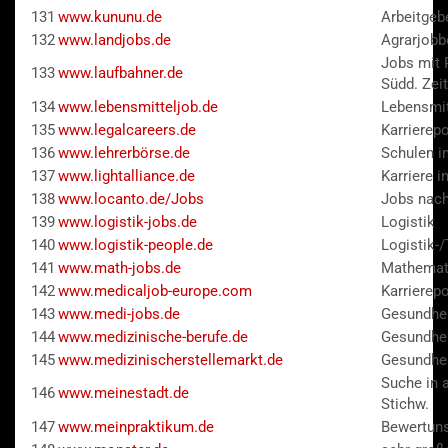
131
www.kununu.de
Arbeitgeb
132
www.landjobs.de
Agrarjobb
Jobs mit 
133
www.laufbahner.de
Südd. Zei
134
www.lebensmitteljob.de
Lebensmit
135
www.legalcareers.de
Karrierepo
136
www.lehrerbörse.de
Schulen in
137
www.lightalliance.de
Karriere i
138
www.locanto.de/Jobs
Jobs nach
139
www.logistik-jobs.de
Logistik
140
www.logistik-people.de
Logistik-
141
www.math-jobs.de
Mathemat
142
www.medicaljob-europe.com
Karrierep
143
www.medi-jobs.de
Gesundhei
144
www.medizinische-berufe.de
Gesundhe
145
www.medizinischerstellemarkt.de
Gesundhe
Suche in 
146
www.meinestadt.de
Stichw.
147
www.meinpraktikum.de
Bewertuns