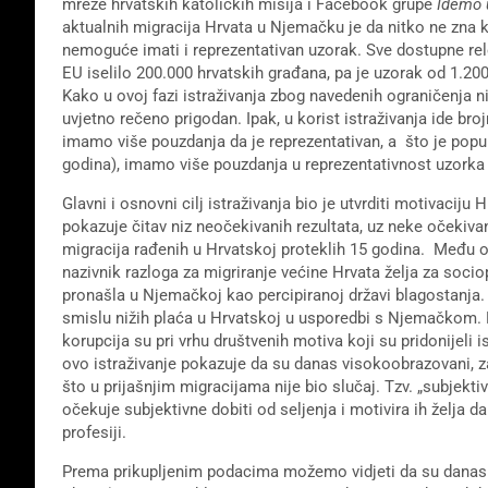
mreže hrvatskih katoličkih misija i Facebook grupe
Idemo 
aktualnih migracija Hrvata u Njemačku je da nitko ne zna ko
nemoguće imati i reprezentativan uzorak. Sve dostupne rel
EU iselilo 200.000 hrvatskih građana, pa je uzorak od 1.200 i
Kako u ovoj fazi istraživanja zbog navedenih ograničenja n
uvjetno rečeno prigodan. Ipak, u korist istraživanja ide br
imamo više pouzdanja da je reprezentativan, a što je popu
godina), imamo više pouzdanja u reprezentativnost uzorka 
Glavni i osnovni cilj istraživanja bio je utvrditi motivacij
pokazuje čitav niz neočekivanih rezultata, uz neke očekiv
migracija rađenih u Hrvatskoj proteklih 15 godina. Među o
nazivnik razloga za migriranje većine Hrvata želja za soc
pronašla u Njemačkoj kao percipiranoj državi blagostanja.
smislu nižih plaća u Hrvatskoj u usporedbi s Njemačkom. N
korupcija su pri vrhu društvenih motiva koji su pridonijeli 
ovo istraživanje pokazuje da su danas visokoobrazovani, z
što u prijašnjim migracijama nije bio slučaj. Tzv. „subjektiv
očekuje subjektivne dobiti od seljenja i motivira ih želja d
profesiji.
Prema prikupljenim podacima možemo vidjeti da su danas mi