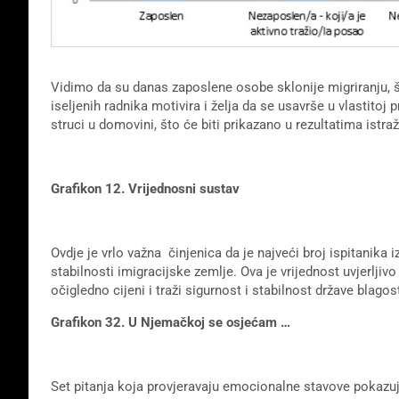
Vidimo da su danas zaposlene osobe sklonije migriranju, št
iseljenih radnika motivira i želja da se usavrše u vlastito
struci u domovini, što će biti prikazano u rezultatima istra
Grafikon 12. Vrijednosni sustav
Ovdje je vrlo važna činjenica da je najveći broj ispitanika i
stabilnosti imigracijske zemlje. Ova je vrijednost uvjerljivo
očigledno cijeni i traži sigurnost i stabilnost države blag
Grafikon 32. U Njemačkoj se osjećam …
Set pitanja koja provjeravaju emocionalne stavove pokazuj