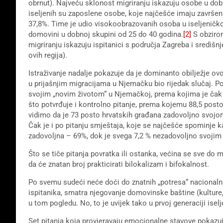
obrnut). Najveću sklonost migriranju iskazuju osobe u dob
iseljenih su zaposlene osobe, koje najčešće imaju završen
37,8%. Time je udio visokoobrazovanih osoba u iseljeničko
domovini u dobnoj skupini od 25 do 40 godina.
[2]
S obzirom
migriranju iskazuju ispitanici s područja Zagreba i središnje
ovih regija).
Istraživanje nadalje pokazuje da je dominanto obilježje ovog
u prijašnjim migracijama u Njemačku bio rijedak slučaj. Po
svojim „novim životom“ u Njemačkoj, prema kojima je čak 7
što potvrđuje i kontrolno pitanje, prema kojemu 88,5 posto 
vidimo da je 73 posto hrvatskih građana zadovoljno svoj
Čak je i po pitanju smještaja, koje se najčešće spominje k
zadovoljna – 69%, dok je svega 7,2 % nezadovoljno svoji
Što se tiče pitanja povratka ili ostanka, većina se sve do 
da će znatan broj prakticirati bilokalizam i bifokalnost.
Po svemu sudeći neće doći do znatnih „potresa“ nacionalnog
ispitanika, smatra njegovanje domovinske baštine (kulture, j
u tom pogledu. No, to je uvijek tako u prvoj generaciji iselj
Set pitanja koja provjeravaju emocionalne stavove pokazuj