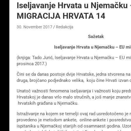
Iseljavanje Hrvata u Njemačku –
MIGRACIJA HRVATA 14
30. November 2017
Redakcija
Sažetak
Iseljavanje Hrvata u Njemačku – EU migrac
(knjiga: Tado Jurić, Iseljavanje Hrvata u Njemačku – EU mi
prosinca 2017.)
Čini se da danas postoje dvije Hrvatske, jedna stvorena n
druga, brojčano podjednako velika, koju čine Hrvati izvan
Unatoč važnosti fenomena iseljavanja i važnosti koju pre
Hrvatskoj je danas vrlo malo stručnih, a još manje znanst
hrvatskih građana u Njemačku.
Istraživanje na kojem se temelji ovaj rad usredotočeno je 
provedeno je metodom ankete, online-ankete i posredstvo
ispitanika u Njemačkoj starijih od osamnaest godina. Uzo