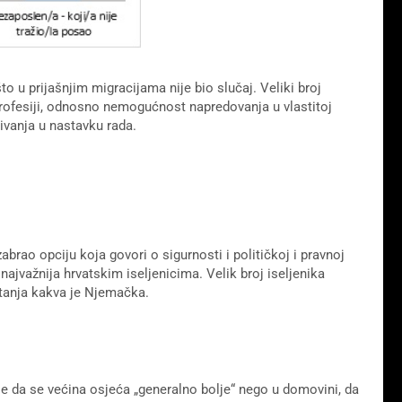
o u prijašnjim migracijama nije bio slučaj. Veliki broj
j profesiji, odnosno nemogućnost napredovanja u vlastitoj
živanja u nastavku rada.
zabrao opciju koja govori o sigurnosti i političkoj i pravnoj
 najvažnija hrvatskim iseljenicima. Velik broj iseljenika
ostanja kakva je Njemačka.
e da se većina osjeća „generalno bolje“ nego u domovini, da