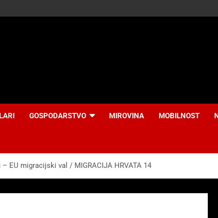
LARI
GOSPODARSTVO
MIROVINA
MOBILNOST
u – EU migracijski val / MIGRACIJA HRVATA 14