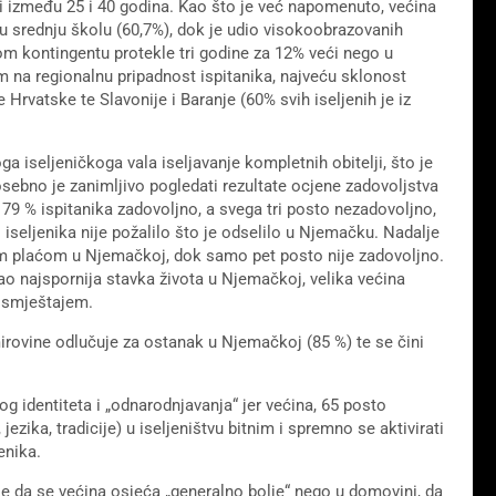
i između 25 i 40 godina. Kao što je već napomenuto, većina
u srednju školu (60,7%), dok je udio visokoobrazovanih
m kontingentu protekle tri godine za 12% veći nego u
 na regionalnu pripadnost ispitanika, najveću sklonost
 Hrvatske te Slavonije i Baranje (60% svih iseljenih je iz
a iseljeničkoga vala iseljavanje kompletnih obitelji, što je
sebno je zanimljivo pogledati rezultate ocjene zadovoljstva
9 % ispitanika zadovoljno, a svega tri posto nezadovoljno,
iseljenika nije požalilo što je odselilo u Njemačku. Nadalje
om plaćom u Njemačkoj, dok samo pet posto nije zadovoljno.
ao najspornija stavka života u Njemačkoj, velika većina
m smještajem.
mirovine odlučuje za ostanak u Njemačkoj (85 %) te se čini
 identiteta i „odnarodnjavanja“ jer većina, 65 posto
ezika, tradicije) u iseljeništvu bitnim i spremno se aktivirati
enika.
e da se većina osjeća „generalno bolje“ nego u domovini, da