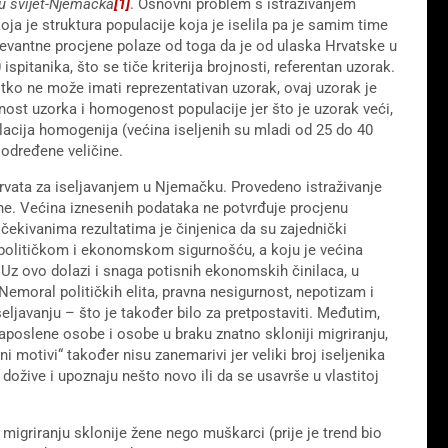
u svijet-Njemačka
[1]
. Osnovni problem s istraživanjem
ja je struktura populacije koja je iselila pa je samim time
evantne procjene polaze od toga da je od ulaska Hrvatske u
spitanika, što se tiče kriterija brojnosti, referentan uzorak.
itko ne može imati reprezentativan uzorak, ovaj uzorak je
ojnost uzorka i homogenost populacije jer što je uzorak veći,
lacija homogenija (većina iseljenih su mladi od 25 do 40
određene veličine.
u Hrvata za iseljavanjem u Njemačku. Provedeno istraživanje
ane. Većina iznesenih podataka ne potvrđuje procjenu
čekivanima rezultatima je činjenica da su zajednički
iopolitičkom i ekonomskom sigurnošću, a koju je većina
 Uz ovo dolazi i snaga potisnih ekonomskih činilaca, u
emoral političkih elita, pravna nesigurnost, nepotizam i
iseljavanju – što je također bilo za pretpostaviti. Međutim,
aposlene osobe i osobe u braku znatno skloniji migriranju,
ni motivi“ također nisu zanemarivi jer veliki broj iseljenika
a dožive i upoznaju nešto novo ili da se usavrše u vlastitoj
griranju sklonije žene nego muškarci (prije je trend bio