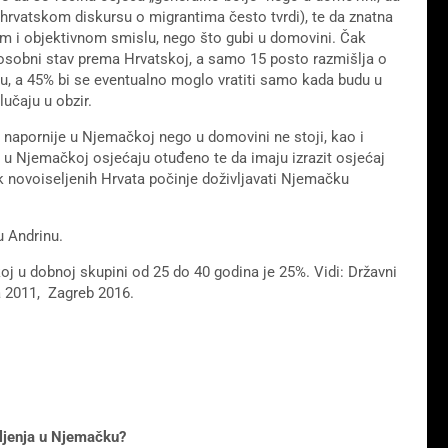
 hrvatskom diskursu o migrantima često tvrdi), te da znatna
m i objektivnom smislu, nego što gubi u domovini. Čak
 osobni stav prema Hrvatskoj, a samo 15 posto razmišlja o
, a 45% bi se eventualno moglo vratiti samo kada budu u
lučaju u obzir.
de napornije u Njemačkoj nego u domovini ne stoji, kao i
i u Njemačkoj osjećaju otuđeno te da imaju izrazit osjećaj
tak novoiseljenih Hrvata počinje doživljavati Njemačku
 Andrinu.
j u dobnoj skupini od 25 do 40 godina je 25%. Vidi: Državni
a 2011, Zagreb 2016.
seljenja u Njemačku?