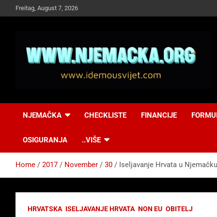
Skip
Freitag, August 7, 2026
to
content
NJEMAČKA
Idemo u Svijet-
NJEMAČKA
CHECKLISTE
FINANCIJE
FORMU
Njemacka!
OSIGURANJA
..VIŠE
Home
2017
November
30
Iseljavanje Hrvata u Njemačk
HRVATSKA
ISELJAVANJE HRVATA
NON EU
OBITELJ