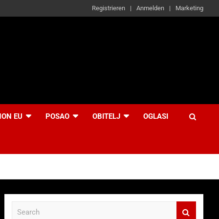
Registrieren
Anmelden
Marketing
NON EU
POSAO
OBITELJ
OGLASI
S
e