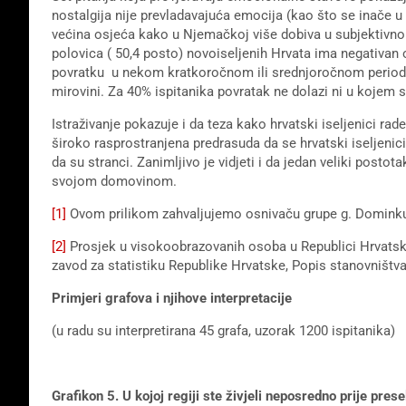
nostalgija nije prevladavajuća emocija (kao što se inače u
većina osjeća kako u Njemačkoj više dobiva u subjektivno
polovica ( 50,4 posto) novoiseljenih Hrvata ima negativan
povratku u nekom kratkoročnom ili srednjoročnom periodu
mirovini. Za 40% ispitanika povratak ne dolazi ni u kojem s
Istraživanje pokazuje i da teza kako hrvatski iseljenici ra
široko rasprostranjena predrasuda da se hrvatski iseljenic
da su stranci. Zanimljivo je vidjeti i da jedan veliki posto
svojom domovinom.
[1]
Ovom prilikom zahvaljujemo osnivaču grupe g. Dominku
[2]
Prosjek u visokoobrazovanih osoba u Republici Hrvatsko
zavod za statistiku Republike Hrvatske, Popis stanovništv
Primjeri grafova i njihove interpretacije
(u radu su interpretirana 45 grafa, uzorak 1200 ispitanika)
Grafikon 5. U kojoj regiji ste živjeli neposredno prije pre