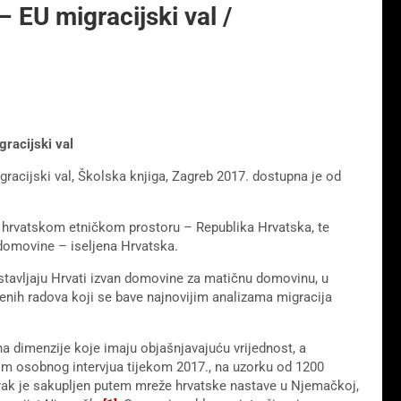
 EU migracijski val /
ijski val
gracijski val, Školska knjiga, Zagreb 2017. dostupna je od
a hrvatskom etničkom prostoru – Republika Hrvatska, te
 domovine – iseljena Hrvatska.
dstavljaju Hrvati izvan domovine za matičnu domovinu, u
venih radova koji se bave najnovijim analizama migracija
na dimenzije koje imaju objašnjavajuću vrijednost, a
m osobnog intervjua tijekom 2017., na uzorku od 1200
rak je sakupljen putem mreže hrvatske nastave u Njemačkoj,