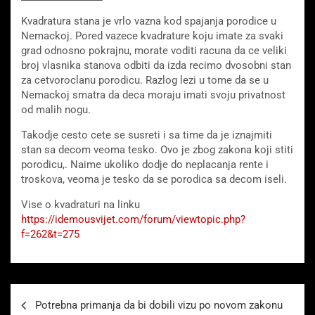
Kvadratura stana je vrlo vazna kod spajanja porodice u
Nemackoj. Pored vazece kvadrature koju imate za svaki
grad odnosno pokrajnu, morate voditi racuna da ce veliki
broj vlasnika stanova odbiti da izda recimo dvosobni stan
za cetvoroclanu porodicu. Razlog lezi u tome da se u
Nemackoj smatra da deca moraju imati svoju privatnost
od malih nogu.
Takodje cesto cete se susreti i sa time da je iznajmiti
stan sa decom veoma tesko. Ovo je zbog zakona koji stiti
porodicu,. Naime ukoliko dodje do neplacanja rente i
troskova, veoma je tesko da se porodica sa decom iseli.
Vise o kvadraturi na linku
https://idemousvijet.com/forum/viewtopic.php?
f=262&t=275
Beitragsnavigation
Potrebna primanja da bi dobili vizu po novom zakonu