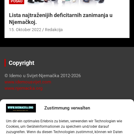
POSAO
Lista najtraženijih deficitarnih zanimanja u
Njemačkoj.
15. Oktober 2022
Redakcija
Copyright
© Idemo u Svijet-Njemačka 2012-2026
www.idemousvijet.com
www.njemacka.org
Pregled
Zustimmung verwalten
Impressum
Um dir ein optimales Erlebnis zu bieten, verwenden wir Technologien wie
Datenschutzerklärung
Cookies, um Geräteinformationen zu speichern und/oder darauf
Widerufsbelehrung
zuzugreifen. Wenn du diesen Technologien zustimmst, können wir Daten