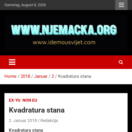
Skip
Samstag, August 8, 2026
to
content
NJEMAČKA
Idemo u Svijet-Njemacka!
Home
2018
Januar
2
Kvadratura stana
EX-YU
NON EU
Kvadratura stana
2. Januar 2018
Redakcija
Kvadratura stana