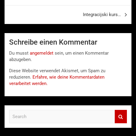
Integracijski kurs…
Schreibe einen Kommentar
Du musst
angemeldet
sein, um einen Kommentar
abzugeben.
Diese Website verwendet Akismet, um Spam zu
reduzieren.
Erfahre, wie deine Kommentardaten
verarbeitet werden.
S
e
a
r