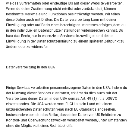
Oglašavanje / Postavite svoj oglas
wie das Surfverhalten oder eindeutige IDs auf dieser Website verarbeiten.
Wenn du deine Zustimmung nicht erteilst oder zurückziehst, können
bestimmte Merkmale und Funktionen beeinträchtigt werden. Wir teilen
Tko je “Idemo u Svijet – Njemačka?
diese Daten auch mit Dritten. Die Datenverarbeitung kann mit deiner
Einwilligung oder auf Basis eines berechtigten Interesses erfolgen, dem du
in den individuellen Datenschutzeinstellungen widersprechen kannst. Du
Pretražite stranicu:
hast das Recht, nur in essenzielle Services einzuwilligen und deine
Einwilligung in der Datenschutzerklärung zu einem späteren Zeitpunkt zu
ändern oder zu widerrufen.
S
e
a
r
Datenverarbeitung in den USA
Kalendar
c
h
JANUAR 2018
Einige Services verarbeiten personenbezogene Daten in den USA. Indem du
der Nutzung dieser Services zustimmst, erklärst du dich auch mit der
M
D
M
D
F
S
S
Verarbeitung deiner Daten in den USA gemäß Art. 49 (1) lit. a DSGVO
einverstanden. Die USA werden vom EuGH als ein Land mit einem
1
2
3
4
5
6
7
unzureichenden Datenschutzniveau nach EU-Standards angesehen.
Insbesondere besteht das Risiko, dass deine Daten von US-Behörden zu
8
9
10
11
12
13
14
Kontroll- und Überwachungszwecken verarbeitet werden, unter Umständen
ohne die Möglichkeit eines Rechtsbehelfs.
15
16
17
18
19
20
21