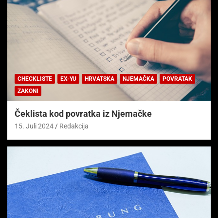
CHECKLISTE
EX-YU
HRVATSKA
NJEMAČKA
POVRATAK
ZAKONI
Čeklista kod povratka iz Njemačke
15. Juli 2024
Redakcija