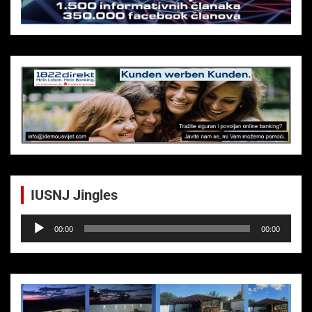
IUSNJ Jingles
Audio-
00:00
00:00
Player