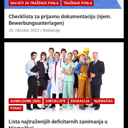
SAVJETI ZA TRAŽENJE POSLA
TRAŽENJE POSLA
Checklista za prijavnu dokumentaciju (njem.
Bewerbungsunterlagen)
20. Oktober 2022
Redakcija
AUSBILDUNG (SSS)
CHECKLISTE
EDUKACIJA
NJEMAČKA
POSAO
Lista najtraženijih deficitarnih zanimanja u