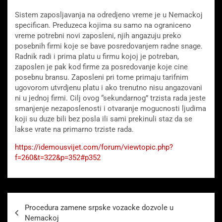
Sistem zaposljavanja na odredjeno vreme je u Nemackoj
specifican. Preduzeca kojima su samo na ograniceno
vreme potrebni novi zaposleni, njih angazuju preko
posebnih firmi koje se bave posredovanjem radne snage.
Radnik radi i prima platu u firmu kojoj je potreban,
zaposlen je pak kod firme za posredovanje koje cine
posebnu bransu. Zaposleni pri tome primaju tarifnim
ugovorom utvrdjenu platu i ako trenutno nisu angazovani
ni u jednoj firmi. Cilj ovog “sekundarnog” trzista rada jeste
smanjenje nezaposlenosti i otvaranje mogucnosti ljudima
koji su duze bili bez posla ili sami prekinuli staz da se
lakse vrate na primarno trziste rada.
https://idemousvijet.com/forum/viewtopic.php?
f=260&t=322&p=352#p352
Beitragsnavigation
Procedura zamene srpske vozacke dozvole u
Nemackoj