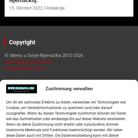
Njemačkoj.
15. Oktober 2022
Redakcija
Copyright
© Idemo u Svijet-Njemačka 2012-2026
www.idemousvijet.com
www.njemacka.org
Pregled
Zustimmung verwalten
Impressum
Um dir ein optimales Erlebnis zu bieten, verwenden wir Technologien wie
Datenschutzerklärung
Cookies, um Geräteinformationen zu speichern und/oder darauf
Widerufsbelehrung
zuzugreifen. Wenn du diesen Technologien zustimmst, können wir Daten
Oglašavanje / Postavite svoj oglas
wie das Surfverhalten oder eindeutige IDs auf dieser Website verarbeiten.
Wenn du deine Zustimmung nicht erteilst oder zurückziehst, können
bestimmte Merkmale und Funktionen beeinträchtigt werden. Wir teilen
Tko je “Idemo u Svijet – Njemačka?
diese Daten auch mit Dritten. Die Datenverarbeitung kann mit deiner