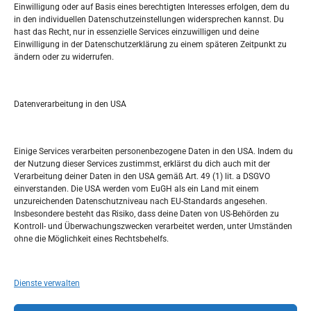
Einwilligung oder auf Basis eines berechtigten Interesses erfolgen, dem du
in den individuellen Datenschutzeinstellungen widersprechen kannst. Du
Pretražite stranicu:
hast das Recht, nur in essenzielle Services einzuwilligen und deine
Einwilligung in der Datenschutzerklärung zu einem späteren Zeitpunkt zu
ändern oder zu widerrufen.
S
e
a
r
Datenverarbeitung in den USA
Kalendar
c
h
JANUAR 2018
Einige Services verarbeiten personenbezogene Daten in den USA. Indem du
der Nutzung dieser Services zustimmst, erklärst du dich auch mit der
M
D
M
D
F
S
S
Verarbeitung deiner Daten in den USA gemäß Art. 49 (1) lit. a DSGVO
einverstanden. Die USA werden vom EuGH als ein Land mit einem
1
2
3
4
5
6
7
unzureichenden Datenschutzniveau nach EU-Standards angesehen.
Insbesondere besteht das Risiko, dass deine Daten von US-Behörden zu
8
9
10
11
12
13
14
Kontroll- und Überwachungszwecken verarbeitet werden, unter Umständen
ohne die Möglichkeit eines Rechtsbehelfs.
15
16
17
18
19
20
21
22
23
24
25
26
27
28
Dienste verwalten
29
30
31