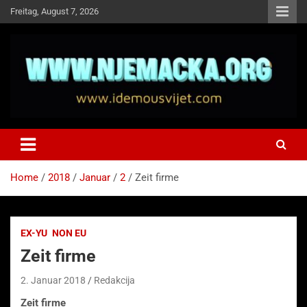
Skip
Freitag, August 7, 2026
to
content
NJEMAČKA
Idemo u Svijet-Njemacka!
Home
2018
Januar
2
Zeit firme
EX-YU
NON EU
Zeit firme
2. Januar 2018
Redakcija
Zeit firme