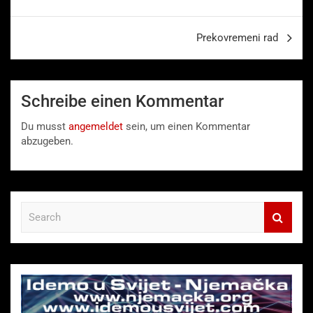
Prekovremeni rad
Schreibe einen Kommentar
Du musst
angemeldet
sein, um einen Kommentar
abzugeben.
S
e
a
r
c
h