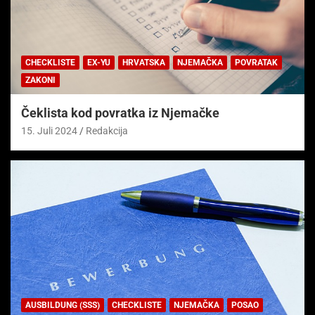
CHECKLISTE
EX-YU
HRVATSKA
NJEMAČKA
POVRATAK
ZAKONI
Čeklista kod povratka iz Njemačke
15. Juli 2024
Redakcija
AUSBILDUNG (SSS)
CHECKLISTE
NJEMAČKA
POSAO