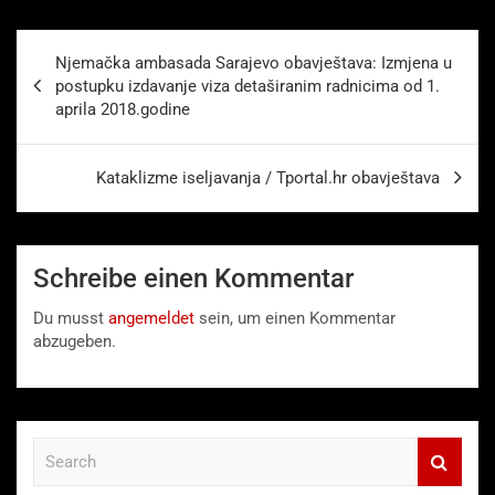
Beitragsnavigation
Njemačka ambasada Sarajevo obavještava: Izmjena u
postupku izdavanje viza detaširanim radnicima od 1.
aprila 2018.godine
Kataklizme iseljavanja / Tportal.hr obavještava
Schreibe einen Kommentar
Du musst
angemeldet
sein, um einen Kommentar
abzugeben.
S
e
a