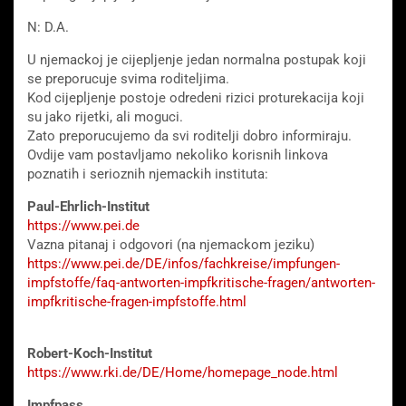
N: D.A.
U njemackoj je cijepljenje jedan normalna postupak koji
se preporucuje svima roditeljima.
Kod cijepljenje postoje odredeni rizici proturekacija koji
su jako rijetki, ali moguci.
Zato preporucujemo da svi roditelji dobro informiraju.
Ovdije vam postavljamo nekoliko korisnih linkova
poznatih i serioznih njemackih instituta:
Paul-Ehrlich-Institut
https://www.pei.de
Vazna pitanaj i odgovori (na njemackom jeziku)
https://www.pei.de/DE/infos/fachkreise/impfungen-
impfstoffe/faq-antworten-impfkritische-fragen/antworten-
impfkritische-fragen-impfstoffe.html
Robert-Koch-Institut
https://www.rki.de/DE/Home/homepage_node.html
Impfpass