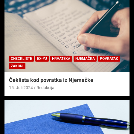
CHECKLISTE
EX-YU
HRVATSKA
NJEMAČKA
POVRATAK
ZAKONI
Čeklista kod povratka iz Njemačke
15. Juli 2024
Redakcija