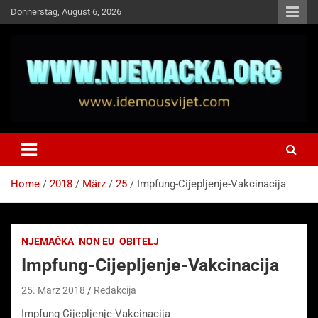
Skip
Donnerstag, August 6, 2026
to
content
NJEMAČKA
Idemo u Svijet-Njemacka!
Home
2018
März
25
Impfung-Cijepljenje-Vakcinacija
NJEMAČKA
NON EU
OBITELJ
Impfung-Cijepljenje-Vakcinacija
25. März 2018
Redakcija
Impfung-Cijepljenje-Vakcinacija