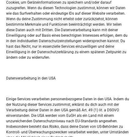
Cookies, um Geräteinformationen zu speichern und/oder darauf
Widerufsbelehrung
zuzugreifen. Wenn du diesen Technologien zustimmst, können wir Daten
Oglašavanje / Postavite svoj oglas
wie das Surfverhalten oder eindeutige IDs auf dieser Website verarbeiten.
Wenn du deine Zustimmung nicht erteilst oder zurückziehst, können
bestimmte Merkmale und Funktionen beeinträchtigt werden. Wir teilen
Tko je “Idemo u Svijet – Njemačka?
diese Daten auch mit Dritten. Die Datenverarbeitung kann mit deiner
Einwilligung oder auf Basis eines berechtigten Interesses erfolgen, dem du
in den individuellen Datenschutzeinstellungen widersprechen kannst. Du
Pretražite stranicu:
hast das Recht, nur in essenzielle Services einzuwilligen und deine
Einwilligung in der Datenschutzerklärung zu einem späteren Zeitpunkt zu
ändern oder zu widerrufen.
S
e
a
r
Datenverarbeitung in den USA
Kalendar
c
h
MÄRZ 2018
Einige Services verarbeiten personenbezogene Daten in den USA. Indem du
der Nutzung dieser Services zustimmst, erklärst du dich auch mit der
M
D
M
D
F
S
S
Verarbeitung deiner Daten in den USA gemäß Art. 49 (1) lit. a DSGVO
einverstanden. Die USA werden vom EuGH als ein Land mit einem
1
2
3
4
unzureichenden Datenschutzniveau nach EU-Standards angesehen.
Insbesondere besteht das Risiko, dass deine Daten von US-Behörden zu
5
6
7
8
9
10
11
Kontroll- und Überwachungszwecken verarbeitet werden, unter Umständen