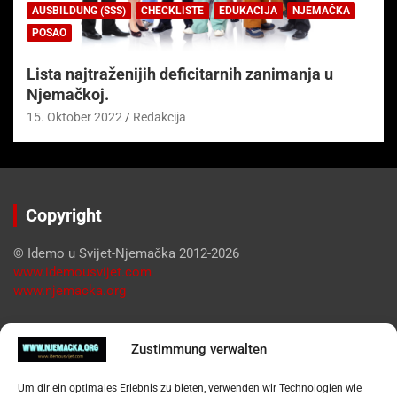
AUSBILDUNG (SSS)
CHECKLISTE
EDUKACIJA
NJEMAČKA
POSAO
Lista najtraženijih deficitarnih zanimanja u
Njemačkoj.
15. Oktober 2022
Redakcija
Copyright
© Idemo u Svijet-Njemačka 2012-2026
www.idemousvijet.com
www.njemacka.org
Pregled
Zustimmung verwalten
Impressum
Um dir ein optimales Erlebnis zu bieten, verwenden wir Technologien wie
Datenschutzerklärung