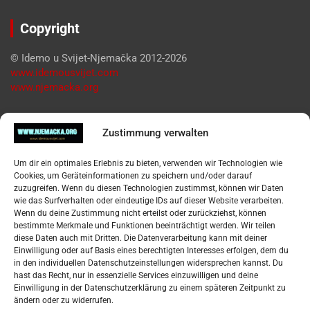
Copyright
© Idemo u Svijet-Njemačka 2012-2026
www.idemousvijet.com
www.njemacka.org
Pregled
Zustimmung verwalten
Impressum
Um dir ein optimales Erlebnis zu bieten, verwenden wir Technologien wie
Datenschutzerklärung
Cookies, um Geräteinformationen zu speichern und/oder darauf
Widerufsbelehrung
zuzugreifen. Wenn du diesen Technologien zustimmst, können wir Daten
Oglašavanje / Postavite svoj oglas
wie das Surfverhalten oder eindeutige IDs auf dieser Website verarbeiten.
Wenn du deine Zustimmung nicht erteilst oder zurückziehst, können
bestimmte Merkmale und Funktionen beeinträchtigt werden. Wir teilen
Tko je “Idemo u Svijet – Njemačka?
diese Daten auch mit Dritten. Die Datenverarbeitung kann mit deiner
Einwilligung oder auf Basis eines berechtigten Interesses erfolgen, dem du
in den individuellen Datenschutzeinstellungen widersprechen kannst. Du
Pretražite stranicu:
hast das Recht, nur in essenzielle Services einzuwilligen und deine
Einwilligung in der Datenschutzerklärung zu einem späteren Zeitpunkt zu
ändern oder zu widerrufen.
S