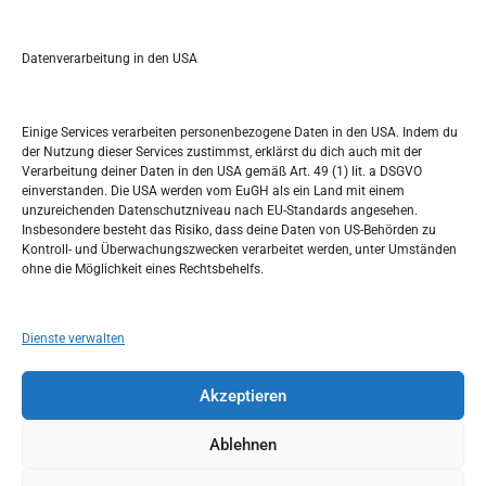
e
a
r
Datenverarbeitung in den USA
Kalendar
c
h
MAI 2018
Einige Services verarbeiten personenbezogene Daten in den USA. Indem du
der Nutzung dieser Services zustimmst, erklärst du dich auch mit der
M
D
M
D
F
S
S
Verarbeitung deiner Daten in den USA gemäß Art. 49 (1) lit. a DSGVO
einverstanden. Die USA werden vom EuGH als ein Land mit einem
1
2
3
4
5
6
unzureichenden Datenschutzniveau nach EU-Standards angesehen.
Insbesondere besteht das Risiko, dass deine Daten von US-Behörden zu
7
8
9
10
11
12
13
Kontroll- und Überwachungszwecken verarbeitet werden, unter Umständen
ohne die Möglichkeit eines Rechtsbehelfs.
14
15
16
17
18
19
20
21
22
23
24
25
26
27
Dienste verwalten
28
29
30
31
Akzeptieren
« Apr.
Juli »
Ablehnen