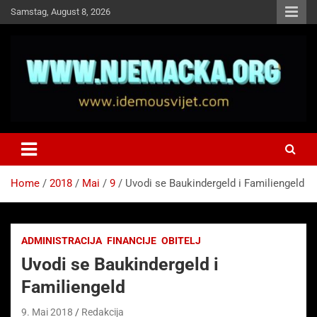
Skip
Samstag, August 8, 2026
to
content
NJEMAČKA
Idemo u Svijet-Njemacka!
Home
2018
Mai
9
Uvodi se Baukindergeld i Familiengeld
ADMINISTRACIJA
FINANCIJE
OBITELJ
Uvodi se Baukindergeld i
Familiengeld
9. Mai 2018
Redakcija