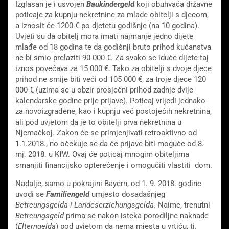
Izglasan je i usvojen
Baukindergeld
koji obuhvaća državne
poticaje za kupnju nekretnine za mlade obitelji s djecom,
a iznosit će 1200 € po djetetu godišnje (na 10 godina).
Uvjeti su da obitelj mora imati najmanje jedno dijete
mlađe od 18 godina te da godišnji bruto prihod kućanstva
ne bi smio prelaziti 90 000 €. Za svako se iduće dijete taj
iznos povećava za 15 000 €. Tako za obitelji s dvoje djece
prihod ne smije biti veći od 105 000 €, za troje djece 120
000 € (uzima se u obzir prosječni prihod zadnje dvije
kalendarske godine prije prijave). Poticaj vrijedi jednako
za
novoizgrađene, kao i kupnju već postojećih nekretnina,
ali pod uvjetom da je to obitelji prva nekretnina u
Njemačkoj. Zakon će se primjenjivati retroaktivno od
1.1.2018., no očekuje se da će prijave biti
moguće od 8.
mj. 2018. u KfW. Ovaj će poticaj mnogim obiteljima
smanjiti financijsko opterećenje i omogućiti vlastiti dom.
Nadalje, samo u pokrajini Bayern, od 1. 9. 2018. godine
uvodi se
Familiengeld
umjesto dosadašnjeg
Betreungsgelda i Landeserziehungsgelda
. Naime, trenutni
Betreungsgeld
prima se nakon isteka porodiljne naknade
(
Elterngelda
) pod uvjetom da nema mjesta u vrtiću, tj.