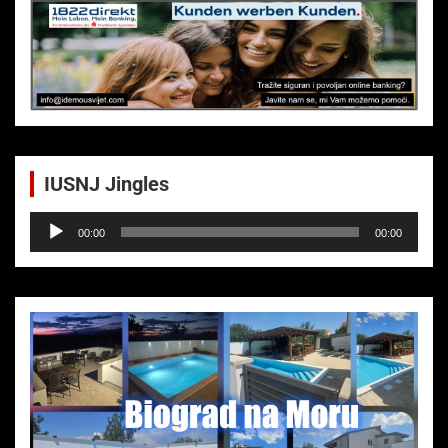
IUSNJ Jingles
Audio-
00:00
00:00
Player