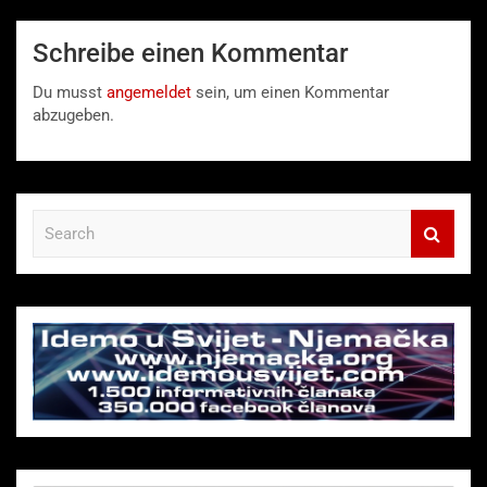
Schreibe einen Kommentar
Du musst
angemeldet
sein, um einen Kommentar
abzugeben.
S
e
a
r
c
h