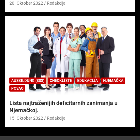
20. Oktober 2022
Redakcija
AUSBILDUNG (SSS)
CHECKLISTE
EDUKACIJA
NJEMAČKA
POSAO
Lista najtraženijih deficitarnih zanimanja u
Njemačkoj.
15. Oktober 2022
Redakcija