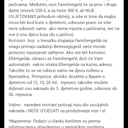
jaslicama. Međutim, novi
Familiengeld
će za prvo i drugo
dijete iznositi 250 €, a za treće 300 €, ali NIJE
UVJETOVANO prihodom obitelji, a više ni time da majka
mora biti kod kuće s djetetom, odnosno pravo se više
neće odnositi samo ako nema mjesta u jaslicama, već na
sve (i onu djecu koja idu u jaslice).
Korisnici koji u trenutku stupanja
Familiengelda
na
snagu primaju sadašnji
Betreungsgeld
, neće morati
ponovno ispunjavati zahtjeve. Ako ste bili korisnici
Elterngelda
, obrasci za
Familiengeld
, doći će Vam
automatski nakon isteka
Elterngelda
na kućnu adresu.
Također, to se ne odnosi samo na djecu rođenu u
Njemačkoj. Primjerice, ukoliko doselite u Bayern s
djetetom od 12, 15, 20 itd… mjeseci, također možete
dobivati ovu naknadu do 3. djetetove godine, odnosno do
36. mjeseca.
Važno: navedeni novčani poticaji nisu dio socijalnih
naknada i NEĆE UTJECATI na produživanje vize i sl.
*Napomena: Podatci u članku korišteni su prema
informacijama objavljenima u njemačkim medijima.