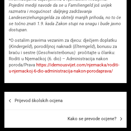
Pojedini mediji navode da se u Familiengeld još uvijek
razmatra i mogućnost daljnjeg zadržavanja
Landeserziehungsgelda za obitelji manjih prihoda, no to će
se točno znati 1.9. kada Zakon stupi na snagu i bude javno
dostupan.
*O ostalim pravima vezanim za djecu: dječjem doplatku
(
Kindergeld
), porodiljnoj naknadi (
Elterngeld
), bonusu za
braću i sestre (
Geschwisterbonus)
pročitajte u članku:
Roditi u Njemačkoj (6. dio) – Administracija nakon
poroda/Prava
https://idemousvijet.com/njemacka/roditi-
u-njemackoj-6-dio-administracija-nakon-porodaprava/
Beitragsnavigation
Prijevod školskih ocjena
Kako se prevode ocjene?