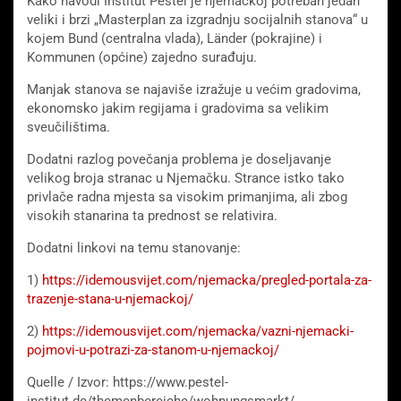
Kako navodi Institut Pestel je njemačkoj potreban jedan
veliki i brzi „Masterplan za izgradnju socijalnih stanova“ u
kojem Bund (centralna vlada), Länder (pokrajine) i
Kommunen (općine) zajedno surađuju.
Manjak stanova se najaviše izražuje u većim gradovima,
ekonomsko jakim regijama i gradovima sa velikim
sveučilištima.
Dodatni razlog povečanja problema je doseljavanje
velikog broja stranac u Njemačku. Strance istko tako
privlače radna mjesta sa visokim primanjima, ali zbog
visokih stanarina ta prednost se relativira.
Dodatni linkovi na temu stanovanje:
1)
https://idemousvijet.com/njemacka/pregled-portala-za-
trazenje-stana-u-njemackoj/
2)
https://idemousvijet.com/njemacka/vazni-njemacki-
pojmovi-u-potrazi-za-stanom-u-njemackoj/
Quelle / Izvor: https://www.pestel-