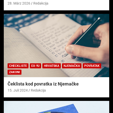
28. März 2026
Redakcija
CHECKLISTE
EX-YU
HRVATSKA
NJEMAČKA
POVRATAK
ZAKONI
Čeklista kod povratka iz Njemačke
15. Juli 2024
Redakcija