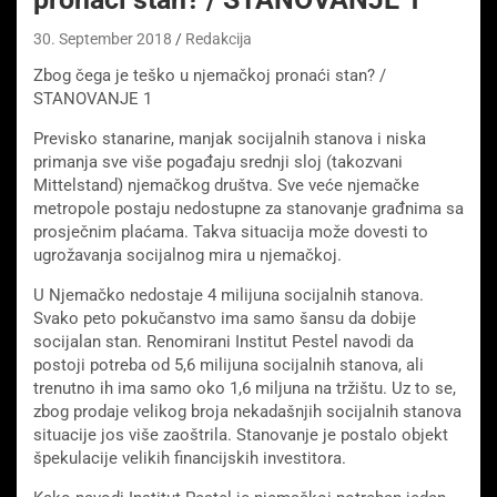
30. September 2018
Redakcija
Zbog čega je teško u njemačkoj pronaći stan? /
STANOVANJE 1
Previsko stanarine, manjak socijalnih stanova i niska
primanja sve više pogađaju srednji sloj (takozvani
Mittelstand) njemačkog društva. Sve veće njemačke
metropole postaju nedostupne za stanovanje građnima sa
prosječnim plaćama. Takva situacija može dovesti to
ugrožavanja socijalnog mira u njemačkoj.
U Njemačko nedostaje 4 milijuna socijalnih stanova.
Svako peto pokučanstvo ima samo šansu da dobije
socijalan stan. Renomirani Institut Pestel navodi da
postoji potreba od 5,6 milijuna socijalnih stanova, ali
trenutno ih ima samo oko 1,6 miljuna na tržištu. Uz to se,
zbog prodaje velikog broja nekadašnjih socijalnih stanova
situacije jos više zaoštrila. Stanovanje je postalo objekt
špekulacije velikih financijskih investitora.