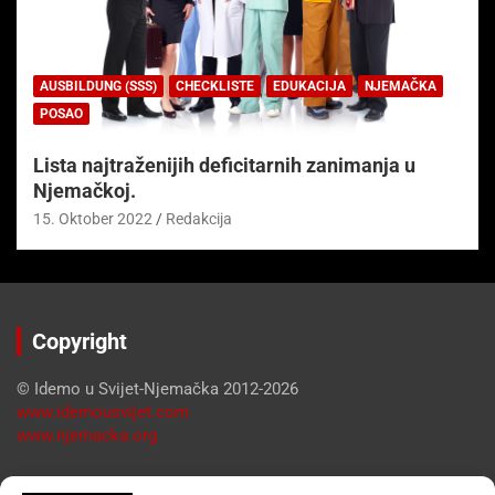
AUSBILDUNG (SSS)
CHECKLISTE
EDUKACIJA
NJEMAČKA
POSAO
Lista najtraženijih deficitarnih zanimanja u
Njemačkoj.
15. Oktober 2022
Redakcija
Copyright
© Idemo u Svijet-Njemačka 2012-2026
www.idemousvijet.com
www.njemacka.org
Pregled