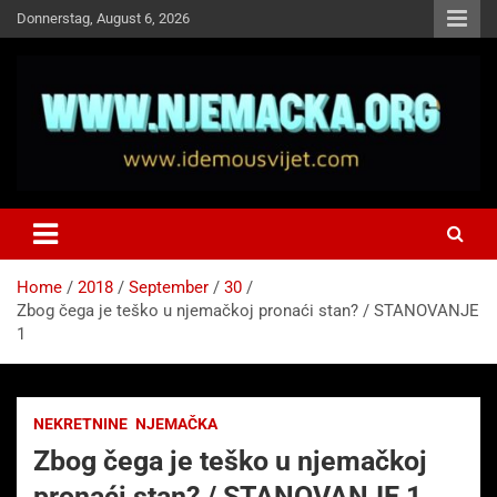
Skip
Donnerstag, August 6, 2026
to
content
NJEMAČKA
Idemo u Svijet-Njemacka!
Home
2018
September
30
Zbog čega je teško u njemačkoj pronaći stan? / STANOVANJE
1
NEKRETNINE
NJEMAČKA
Zbog čega je teško u njemačkoj
pronaći stan? / STANOVANJE 1