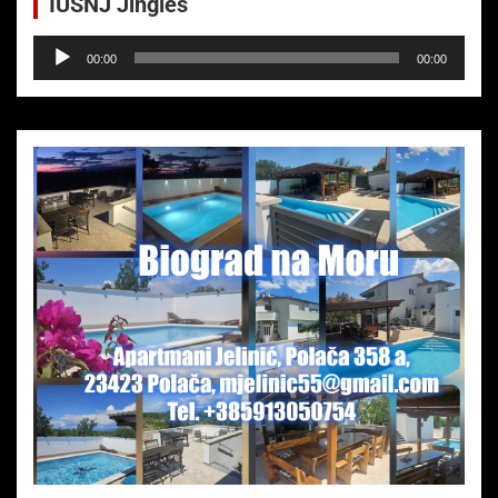
IUSNJ Jingles
Audio-
00:00
00:00
Player