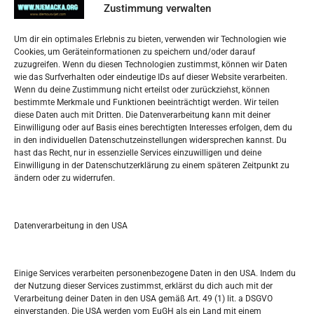
Zustimmung verwalten
Impressum
Um dir ein optimales Erlebnis zu bieten, verwenden wir Technologien wie
Datenschutzerklärung
Cookies, um Geräteinformationen zu speichern und/oder darauf
Widerufsbelehrung
zuzugreifen. Wenn du diesen Technologien zustimmst, können wir Daten
Oglašavanje / Postavite svoj oglas
wie das Surfverhalten oder eindeutige IDs auf dieser Website verarbeiten.
Wenn du deine Zustimmung nicht erteilst oder zurückziehst, können
bestimmte Merkmale und Funktionen beeinträchtigt werden. Wir teilen
Tko je “Idemo u Svijet – Njemačka?
diese Daten auch mit Dritten. Die Datenverarbeitung kann mit deiner
Einwilligung oder auf Basis eines berechtigten Interesses erfolgen, dem du
in den individuellen Datenschutzeinstellungen widersprechen kannst. Du
Pretražite stranicu:
hast das Recht, nur in essenzielle Services einzuwilligen und deine
Einwilligung in der Datenschutzerklärung zu einem späteren Zeitpunkt zu
ändern oder zu widerrufen.
S
e
a
r
Datenverarbeitung in den USA
Kalendar
c
h
SEPTEMBER 2018
Einige Services verarbeiten personenbezogene Daten in den USA. Indem du
der Nutzung dieser Services zustimmst, erklärst du dich auch mit der
M
D
M
D
F
S
S
Verarbeitung deiner Daten in den USA gemäß Art. 49 (1) lit. a DSGVO
einverstanden. Die USA werden vom EuGH als ein Land mit einem