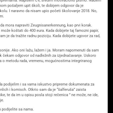
 pripremama. Napišem CV, sredim motivaciono pismo. Nađem
zmom pošaljem upit školi, te dobijem odgovor da je
kolu. I naravno da nisam upio početi školovanje 2018. No,
im.
da mora napraviti Zeugnisanerkennung, kao prvi korak.
 može koštati do 400 eura. Kada dobijete taj famozni papir,
vam je da tražite radnu poziciju. Kada dobijete ugovor za rad,
sonije. Ako oni lažu, lažem i ja. Moram napomenuti da sam
jek čekam odgovor od nadležnih za izjednačavanje. Uskoro
ja o metodu rada, vremenu, mogućnostima integriranog
da podijelim i sa vama iskustvo pripreme dokumenata za
inlich i komisch. Otkrio sam da je “šalferuša” zaista
ike, te da im u opisu posla stoji rečenica ” ne može, ne ide,
je.
h podijelite sa nama.