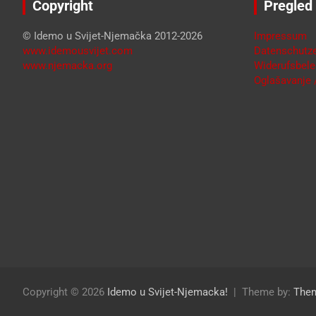
Copyright
Pregled
© Idemo u Svijet-Njemačka 2012-2026
Impressum
www.idemousvijet.com
Datenschutze
www.njemacka.org
Widerufsbele
Oglašavanje /
Copyright © 2026
Idemo u Svijet-Njemacka!
Theme by:
The