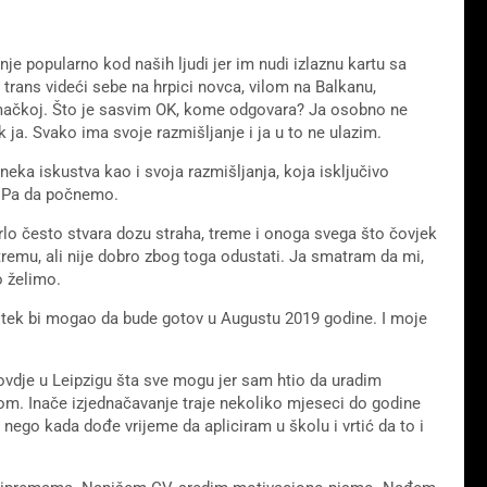
je popularno kod naših ljudi jer im nudi izlaznu kartu sa
trans videći sebe na hrpici novca, vilom na Balkanu,
ačkoj. Što je sasvim OK, kome odgovara? Ja osobno ne
ja. Svako ima svoje razmišljanje i ja u to ne ulazim.
eka iskustva kao i svoja razmišljanja, koja isključivo
. Pa da počnemo.
rlo često stvara dozu straha, treme i onoga svega što čovjek
 tremu, ali nije dobro zbog toga odustati. Ja smatram da mi,
o želimo.
 tek bi mogao da bude gotov u Augustu 2019 godine. I moje
ovdje u Leipzigu šta sve mogu jer sam htio da uradim
. Inače izjednačavanje traje nekoliko mjeseci do godine
 nego kada dođe vrijeme da apliciram u školu i vrtić da to i