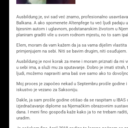
Ausbildung je, svi sad već znamo, profesionalno usavršavan
Balkana. A ako spomenete Altenpfege tu već ljudi padaju u 
bjesnim autom i uglavnom, podstanarskim životom u Njem
planiram graditi vile u svom rodnom mjestu, no to sam ipak 
Elem, moram da vam kažem da ja sa vama dijelim vlastita n
primjenjujem na sebi. Niti se bavim drugim, niti osuđujem
Ausbildung je novi korak za mene i moram priznati da mi v
u sebi ima, a služi mu za sputavanje. Dobro je imati strah,
ljudi, možemo napraviti ama baš sve samo ako to dovoljn
Moj proces je započeo nekad u Septembru prošle godine i
iskustvo je vezano za Saksoniju.
Dakle, ja sam prošle godine otišao da se raspitam u IBAS 
izjednačavanje diplome sa Njemačkim obrazovnim sustavom
dana. I meni fino gospođa kaže kako ja to ne trebam raditi,
uradim.