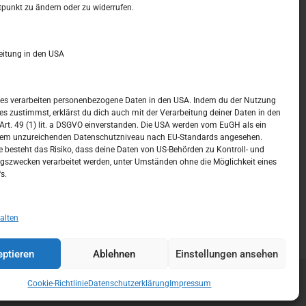
t –
Kalendar
tpunkt zu ändern oder zu widerrufen.
NOVEMBER 2018
eitung in den USA
M
D
M
D
F
S
S
1
2
3
4
ices verarbeiten personenbezogene Daten in den USA. Indem du der Nutzung
ces zustimmst, erklärst du dich auch mit der Verarbeitung deiner Daten in den
5
6
7
8
9
10
11
t. 49 (1) lit. a DSGVO einverstanden. Die USA werden vom EuGH als ein
nem unzureichenden Datenschutzniveau nach EU-Standards angesehen.
12
13
14
15
16
17
18
 besteht das Risiko, dass deine Daten von US-Behörden zu Kontroll- und
szwecken verarbeitet werden, unter Umständen ohne die Möglichkeit eines
19
20
21
22
23
24
25
s.
26
27
28
29
30
« Okt.
Dez. »
alten
ptieren
Ablehnen
Einstellungen ansehen
Cookie-Richtlinie
Datenschutzerklärung
Impressum