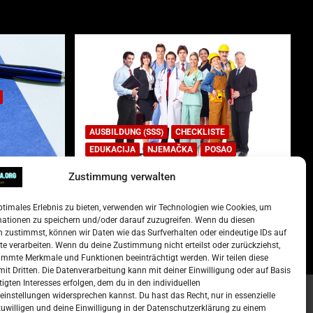
AUSBILDUNG (SSS)
CHECKLISTE
EDUKACIJA
NJEMAČKA
POSAO
Zustimmung verwalten
Lista najtraženijih deficitarnih
zanimanja u Njemačkoj.
ptimales Erlebnis zu bieten, verwenden wir Technologien wie Cookies, um
)
15. Oktober 2022
Redakcija
mationen zu speichern und/oder darauf zuzugreifen. Wenn du diesen
 zustimmst, können wir Daten wie das Surfverhalten oder eindeutige IDs auf
te verarbeiten. Wenn du deine Zustimmung nicht erteilst oder zurückziehst,
mmte Merkmale und Funktionen beeinträchtigt werden. Wir teilen diese
it Dritten. Die Datenverarbeitung kann mit deiner Einwilligung oder auf Basis
tigten Interesses erfolgen, dem du in den individuellen
instellungen widersprechen kannst. Du hast das Recht, nur in essenzielle
zuwilligen und deine Einwilligung in der Datenschutzerklärung zu einem