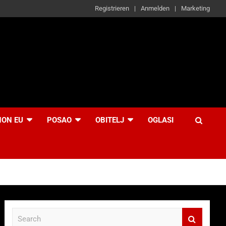
Registrieren
Anmelden
Marketing
NON EU
POSAO
OBITELJ
OGLASI
S
e