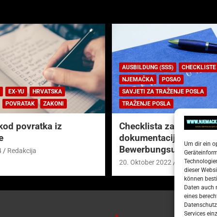
AUSBILDUNG (SSS)
CHECKLISTE
NJEMAČKA
POSAO
EX-YU
HRVATSKA
SAVJETI ZA TRAŽENJE POSLA
POVRATAK
ZAKONI
TRAŽENJE POSLA
kod povratka iz
Checklista za prijavnu
e
dokumentaciju (njem.
Um dir ein o
Bewerbungsunterlagen
4
Redakcija
Geräteinfor
Technologien
20. Oktober 2022
Redakcija
dieser Websi
können besti
Daten auch m
eines berech
Datenschutze
Services ein