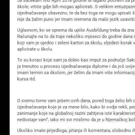
Ja sačekam fino April 2018 godine te lagano počnem sa
škole, vrtiće gdje bih mogao aplicirati. S velikim entuzija
izjednačavanje obavezno, te da bez toga ne mogu upisati š
nije da žalim puno jer imam vremena da malo jezik usavrš
Uglavnom, ko se sprema da upiše Ausbildung treba da zna 
Računajte na to da traje nekoliko mjeseci do godine dana i
koji vam je ujedno i zeleni karton za školu, sljedeći korak 
aplicirate u školu.
To su koraci koje sam ja dobio kao imput za područje Sak
ja trenutno u procesu izjednačavanja diplome i da još uvi
imam termin sa školom, jer želim da imam više informaci
kursa itd.
O svemu tome vam pišem ovih dana, pored toga želio bih 
izjednačavanje koje je za mene bilo, kako bi ovdje rekli, pe
zanimanje koje na globalnoj razini zahtjeva iste karakterist
nedostaje vam”, iako mi svi mislimo da je u Njemačkoj bol
Ukoliko imate prijedloga, pitanja ili komentara, slobodno i