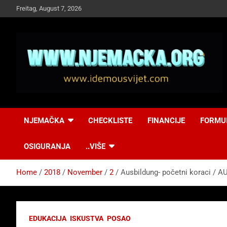
Skip
Freitag, August 7, 2026
to
content
NJEMAČKA
Idemo u Svijet-
NJEMAČKA
CHECKLISTE
FINANCIJE
FORMU
Njemacka!
OSIGURANJA
..VIŠE
Home
2018
November
2
Ausbildung- početni koraci / 
EDUKACIJA
ISKUSTVA
POSAO