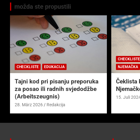
možda ste propustili
CHECKLISTE
CHECKLISTE
EDUKACIJA
NJEMAČKA
Tajni kod pri pisanju preporuka
Čeklista 
za posao ili radnih svjedodžbe
Njemačk
(Arbeitszeugnis)
15. Juli 202
28. März 2026
Redakcija