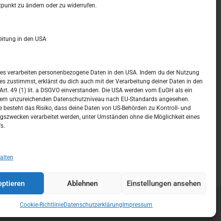
t –
Kalendar
tpunkt zu ändern oder zu widerrufen.
NOVEMBER 2018
eitung in den USA
M
D
M
D
F
S
S
1
2
3
4
ices verarbeiten personenbezogene Daten in den USA. Indem du der Nutzung
ces zustimmst, erklärst du dich auch mit der Verarbeitung deiner Daten in den
5
6
7
8
9
10
11
t. 49 (1) lit. a DSGVO einverstanden. Die USA werden vom EuGH als ein
nem unzureichenden Datenschutzniveau nach EU-Standards angesehen.
12
13
14
15
16
17
18
 besteht das Risiko, dass deine Daten von US-Behörden zu Kontroll- und
szwecken verarbeitet werden, unter Umständen ohne die Möglichkeit eines
19
20
21
22
23
24
25
s.
26
27
28
29
30
« Okt.
Dez. »
alten
ptieren
Ablehnen
Einstellungen ansehen
Cookie-Richtlinie
Datenschutzerklärung
Impressum