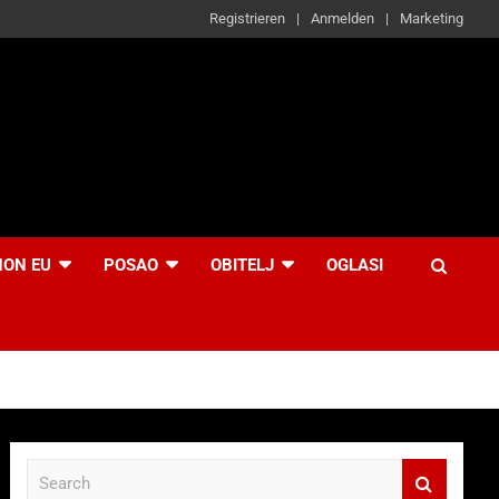
Registrieren
Anmelden
Marketing
NON EU
POSAO
OBITELJ
OGLASI
S
e