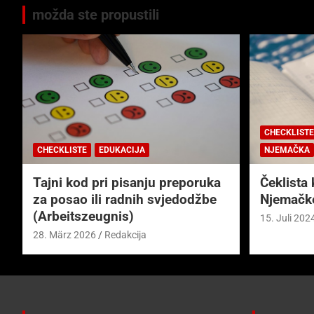
možda ste propustili
CHECKLISTE
CHECKLISTE
EDUKACIJA
NJEMAČKA
Tajni kod pri pisanju preporuka
Čeklista 
za posao ili radnih svjedodžbe
Njemačk
(Arbeitszeugnis)
15. Juli 202
28. März 2026
Redakcija