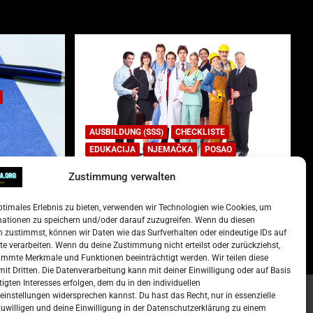
AUSBILDUNG (SSS)
CHECKLISTE
EDUKACIJA
NJEMAČKA
POSAO
Zustimmung verwalten
Lista najtraženijih deficitarnih
zanimanja u Njemačkoj.
ptimales Erlebnis zu bieten, verwenden wir Technologien wie Cookies, um
)
15. Oktober 2022
Redakcija
mationen zu speichern und/oder darauf zuzugreifen. Wenn du diesen
 zustimmst, können wir Daten wie das Surfverhalten oder eindeutige IDs auf
te verarbeiten. Wenn du deine Zustimmung nicht erteilst oder zurückziehst,
mmte Merkmale und Funktionen beeinträchtigt werden. Wir teilen diese
it Dritten. Die Datenverarbeitung kann mit deiner Einwilligung oder auf Basis
tigten Interesses erfolgen, dem du in den individuellen
instellungen widersprechen kannst. Du hast das Recht, nur in essenzielle
zuwilligen und deine Einwilligung in der Datenschutzerklärung zu einem