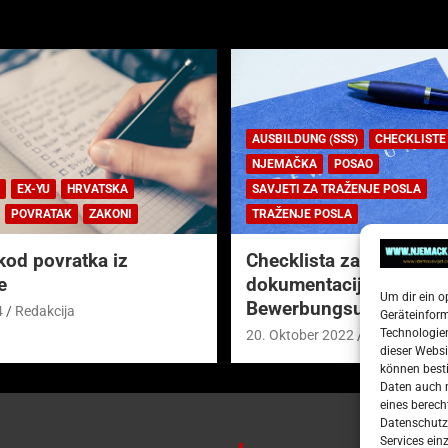
AUSBILDUNG (SSS)
CHECKLISTE
NJEMAČKA
POSAO
EX-YU
HRVATSKA
SAVJETI ZA TRAŽENJE POSLA
POVRATAK
ZAKONI
TRAŽENJE POSLA
kod povratka iz
Checklista za prijavnu
e
dokumentaciju (njem.
Um dir ein o
Bewerbungsunterlagen
4
Redakcija
Geräteinfor
Technologien
20. Oktober 2022
Redakcija
dieser Websi
können besti
Daten auch m
eines berech
Datenschutze
Services ein