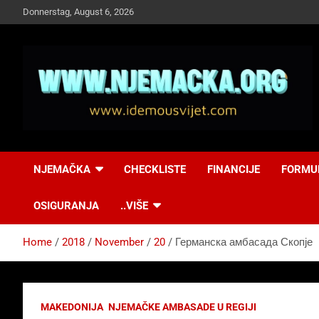
Skip
Donnerstag, August 6, 2026
to
content
NJEMAČKA
Idemo u Svijet-
NJEMAČKA
CHECKLISTE
FINANCIJE
FORMU
Njemacka!
OSIGURANJA
..VIŠE
Home
2018
November
20
Германска амбасада Скопје
MAKEDONIJA
NJEMAČKE AMBASADE U REGIJI