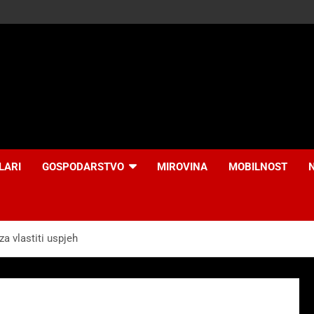
LARI
GOSPODARSTVO
MIROVINA
MOBILNOST
za vlastiti uspjeh