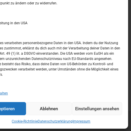
t –
Kalendar
tpunkt zu ändern oder zu widerrufen.
NOVEMBER 2018
eitung in den USA
M
D
M
D
F
S
S
1
2
3
4
ices verarbeiten personenbezogene Daten in den USA. Indem du der Nutzung
ces zustimmst, erklärst du dich auch mit der Verarbeitung deiner Daten in den
5
6
7
8
9
10
11
t. 49 (1) lit. a DSGVO einverstanden. Die USA werden vom EuGH als ein
nem unzureichenden Datenschutzniveau nach EU-Standards angesehen.
12
13
14
15
16
17
18
 besteht das Risiko, dass deine Daten von US-Behörden zu Kontroll- und
szwecken verarbeitet werden, unter Umständen ohne die Möglichkeit eines
19
20
21
22
23
24
25
s.
26
27
28
29
30
« Okt.
Dez. »
alten
ptieren
Ablehnen
Einstellungen ansehen
Cookie-Richtlinie
Datenschutzerklärung
Impressum