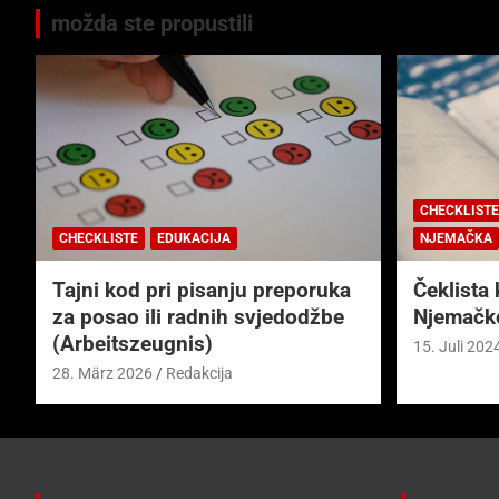
možda ste propustili
CHECKLISTE
CHECKLISTE
EDUKACIJA
NJEMAČKA
Tajni kod pri pisanju preporuka
Čeklista 
za posao ili radnih svjedodžbe
Njemačk
(Arbeitszeugnis)
15. Juli 202
28. März 2026
Redakcija