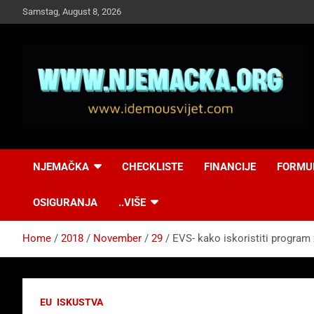
Skip
Samstag, August 8, 2026
to
content
NJEMAČKA
Idemo u Svijet-
NJEMAČKA
CHECKLISTE
FINANCIJE
FORMU
Njemacka!
OSIGURANJA
..VIŠE
Home
2018
November
29
EVS- kako iskoristiti program 
EU
ISKUSTVA