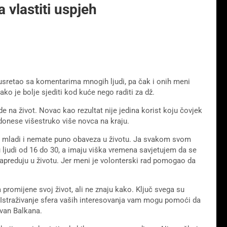
 vlastiti uspjeh
sretao sa komentarima mnogih ljudi, pa čak i onih meni
ko je bolje sjediti kod kuće nego raditi za dž.
de na život. Novac kao rezultat nije jedina korist koju čovjek
r donese višestruko više novca na kraju.
em mladi i nemate puno obaveza u životu. Ja svakom svom
rupu ljudi od 16 do 30, a imaju viška vremena savjetujem da se
a napreduju u životu. Jer meni je volonterski rad pomogao da
 promijene svoj život, ali ne znaju kako. Ključ svega su
h. Istraživanje sfera vaših interesovanja vam mogu pomoći da
 van Balkana.