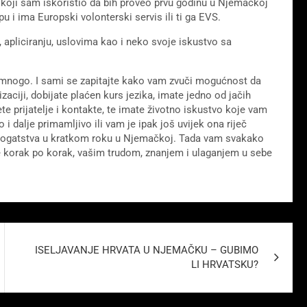
 koji sam iskoristio da bih proveo prvu godinu u Njemačkoj
 i ima Europski volonterski servis ili ti ga EVS.
 apliciranju, uslovima kao i neko svoje iskustvo sa
 mnogo. I sami se zapitajte kako vam zvuči mogućnost da
zaciji, dobijate plaćen kurs jezika, imate jedno od jačih
te prijatelje i kontakte, te imate životno iskustvo koje vam
 i dalje primamljivo ili vam je ipak još uvijek ona riječ
ju bogatstva u kratkom roku u Njemačkoj. Tada vam svakako
e korak po korak, vašim trudom, znanjem i ulaganjem u sebe
ISELJAVANJE HRVATA U NJEMAČKU – GUBIMO
LI HRVATSKU?