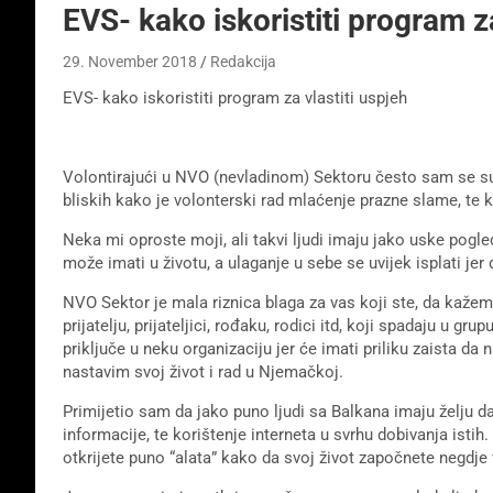
EVS- kako iskoristiti program za
29. November 2018
Redakcija
EVS- kako iskoristiti program za vlastiti uspjeh
Volontirajući u NVO (nevladinom) Sektoru često sam se su
bliskih kako je volonterski rad mlaćenje prazne slame, te ka
Neka mi oproste moji, ali takvi ljudi imaju jako uske pogle
može imati u životu, a ulaganje u sebe se uvijek isplati je
NVO Sektor je mala riznica blaga za vas koji ste, da kaž
prijatelju, prijateljici, rođaku, rodici itd, koji spadaju u g
priključe u neku organizaciju jer će imati priliku zaista d
nastavim svoj život i rad u Njemačkoj.
Primijetio sam da jako puno ljudi sa Balkana imaju želju da
informacije, te korištenje interneta u svrhu dobivanja isti
otkrijete puno “alata” kako da svoj život započnete negdje