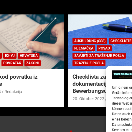
AUSBILDUNG (SSS)
CHECKLISTE
NJEMAČKA
POSAO
EX-YU
HRVATSKA
SAVJETI ZA TRAŽENJE POSLA
POVRATAK
ZAKONI
TRAŽENJE POSLA
kod povratka iz
Checklista za prijavnu
e
dokumentaciju (njem.
Um dir ein o
Bewerbungsunterlagen
4
Redakcija
Geräteinfor
Technologien
20. Oktober 2022
Redakcija
dieser Websi
können besti
Daten auch m
eines berech
Datenschutze
Services ein