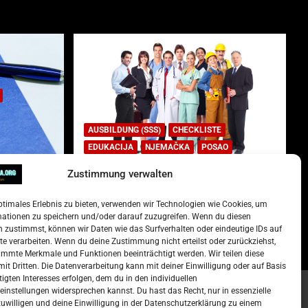
AUSBILDUNG (SSS)
CHECKLISTE
EDUKACIJA
NJEMAČKA
POSAO
Zustimmung verwalten
Lista najtraženijih deficitarnih
zanimanja u Njemačkoj.
ptimales Erlebnis zu bieten, verwenden wir Technologien wie Cookies, um
)
15. Oktober 2022
Redakcija
mationen zu speichern und/oder darauf zuzugreifen. Wenn du diesen
 zustimmst, können wir Daten wie das Surfverhalten oder eindeutige IDs auf
te verarbeiten. Wenn du deine Zustimmung nicht erteilst oder zurückziehst,
mmte Merkmale und Funktionen beeinträchtigt werden. Wir teilen diese
it Dritten. Die Datenverarbeitung kann mit deiner Einwilligung oder auf Basis
tigten Interesses erfolgen, dem du in den individuellen
instellungen widersprechen kannst. Du hast das Recht, nur in essenzielle
zuwilligen und deine Einwilligung in der Datenschutzerklärung zu einem