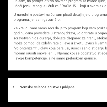
Ja sam, na primjer, otkrio savršen program za mlade ljude,
učeći jezik. Mnogi su čuli za ERASMUS + koji u svom sklopu
U narednim postovima ću vam pisati detaljnije o programu,
programa, jer sam ga završio.
Za kraj ću vam samo reći da je to program koji vam pruža
godinu dana provedete u stranoj državi, volontirate u organi
zdravstvenih osiguranja, dobijate džeparac za hranu, stekne
može pomoći da izdefinirate ciljeve u životu. Zvuči li vam to
“volonterizam” u glavi koja para uši, rušeći san o stican
moram srušiti snove jer i u Njemačkoj se bogatstvo stječ
i svoje kompetencije, a ne samo prelaskom granice.
Beitragsnavigation
Nemško veleposlaništvo Ljubljana