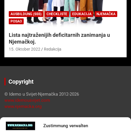
AUSBILDUNG (SSS)
CHECKLISTE
EDUKACIJA
NJEMAČKA
POSAO
Lista najtraženijih deficitarnih zanimanja u
Njemačkoj.
15. Oktober 2022
Redakcija
Copyright
© Idemo u Svijet-Njemačka 2012-2026
www.idemousvijet.com
www.njemacka.org
Pregled
Zustimmung verwalten