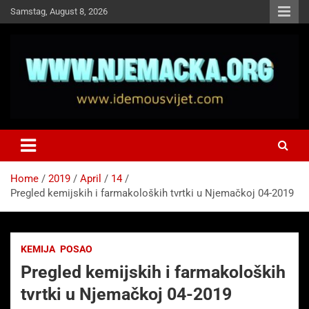
Skip
Samstag, August 8, 2026
to
content
NJEMAČKA
Idemo u Svijet-Njemacka!
Home
2019
April
14
Pregled kemijskih i farmakoloških tvrtki u Njemačkoj 04-2019
KEMIJA
POSAO
Pregled kemijskih i farmakoloških
tvrtki u Njemačkoj 04-2019