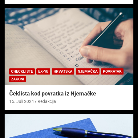
CHECKLISTE
EX-YU
HRVATSKA
NJEMAČKA
POVRATAK
ZAKONI
Čeklista kod povratka iz Njemačke
15. Juli 2024
Redakcija