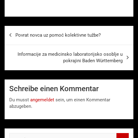
Beitragsnavigation
Povrat novca uz pomoć kolektivne tužbe?
Informacije za medicinsko laboratorijsko osoblje u
pokrajini Baden Württemberg
Schreibe einen Kommentar
Du musst
angemeldet
sein, um einen Kommentar
abzugeben.
S