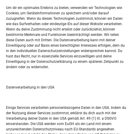
Impressum
Um dir ein optimales Erlebnis zu bieten, verwenden wir Technologien wie
Datenschutzerklärung
Cookies, um Geräteinformationen zu speichern und/oder darauf
Widerufsbelehrung
zuzugreifen. Wenn du diesen Technologien zustimmst, können wir Daten
Oglašavanje / Postavite svoj oglas
wie das Surfverhalten oder eindeutige IDs auf dieser Website verarbeiten.
Wenn du deine Zustimmung nicht erteilst oder zurückziehst, können
bestimmte Merkmale und Funktionen beeinträchtigt werden. Wir teilen
Tko je “Idemo u Svijet – Njemačka?
diese Daten auch mit Dritten. Die Datenverarbeitung kann mit deiner
Einwilligung oder auf Basis eines berechtigten Interesses erfolgen, dem du
in den individuellen Datenschutzeinstellungen widersprechen kannst. Du
Pretražite stranicu:
hast das Recht, nur in essenzielle Services einzuwilligen und deine
Einwilligung in der Datenschutzerklärung zu einem späteren Zeitpunkt zu
ändern oder zu widerrufen.
S
e
a
r
Datenverarbeitung in den USA
Kalendar
c
h
APRIL 2019
Einige Services verarbeiten personenbezogene Daten in den USA. Indem du
der Nutzung dieser Services zustimmst, erklärst du dich auch mit der
M
D
M
D
F
S
S
Verarbeitung deiner Daten in den USA gemäß Art. 49 (1) lit. a DSGVO
einverstanden. Die USA werden vom EuGH als ein Land mit einem
1
2
3
4
5
6
7
unzureichenden Datenschutzniveau nach EU-Standards angesehen.