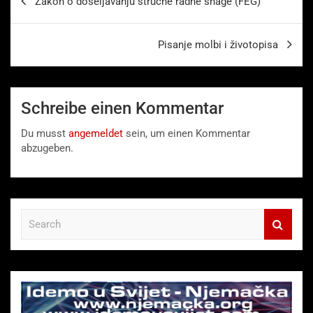
Zakon o doseljavanju stručne radne snage (FEG)
Pisanje molbi i životopisa
Schreibe einen Kommentar
Du musst
angemeldet
sein, um einen Kommentar
abzugeben.
S
e
a
r
c
h