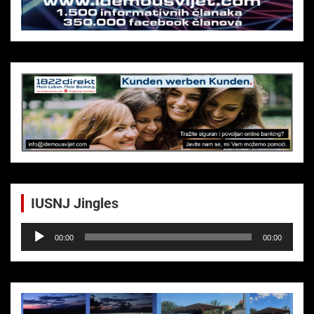
IUSNJ Jingles
Audio-
00:00
00:00
Player