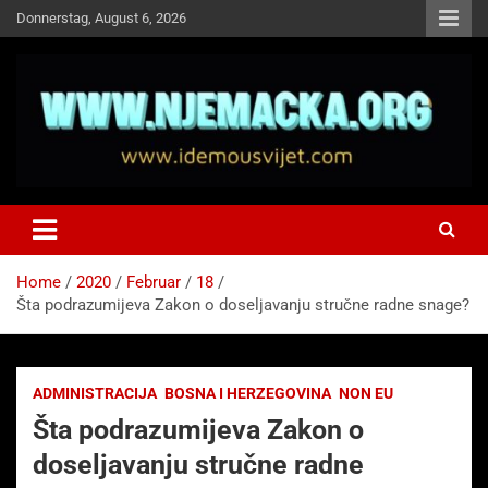
Skip
Donnerstag, August 6, 2026
to
content
NJEMAČKA
Idemo u Svijet-Njemacka!
Home
2020
Februar
18
Šta podrazumijeva Zakon o doseljavanju stručne radne snage?
ADMINISTRACIJA
BOSNA I HERZEGOVINA
NON EU
Šta podrazumijeva Zakon o
doseljavanju stručne radne