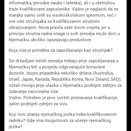
informatika, prirodne nauke i tehnika), ali i u obrtništvu
traže kvalifikovane zaposlenike. Važno je naglasiti da ne
manjka samo onih sa visokoškolskom spremom, već i
sve više stručnjaka sa kvalifikovanim stručnim
obrazovanjem. Nova pravila važe širom svijeta, jer u
principu stručna radna snaga iz svih zemalja može doći u
Njemačku, ukoliko ispunjavaju preduslove.
Koja viza je potrebna za zapošljavanje kao stručnjak?
Svi državljani trećih zemalja trebaju prije zapošljavanja u
Njemačkoj biti u posjedu odgovarajuće boravišne
dozvole. Izuzev pripadnika nekoliko država (Australija,
Izrael, Japan, Kanada, Republika Korea, Novi Zeland, SAD),
ostali moraju prije ulaska u Njemačku podnijeti zahtjev za
izdavanje nacionalne vize.
Važno: Potrebno je prvo izvršiti priznavanje kvalifikacije,
zatim podnijeti zahtjev za vizu.
Koji nivo znanja njemačkog jezika treba kvalifikovanom
radniku? Gdje ima mogućnosti za učenje njemačkog
jezika?