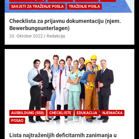
SAVJETI ZA TRAŽENJE POSLA
TRAŽENJE POSLA
Checklista za prijavnu dokumentaciju (njem.
Bewerbungsunterlagen)
20. Oktober 2022
Redakcija
AUSBILDUNG (SSS)
CHECKLISTE
EDUKACIJA
NJEMAČKA
POSAO
Lista najtraženijih deficitarnih zanimanja u