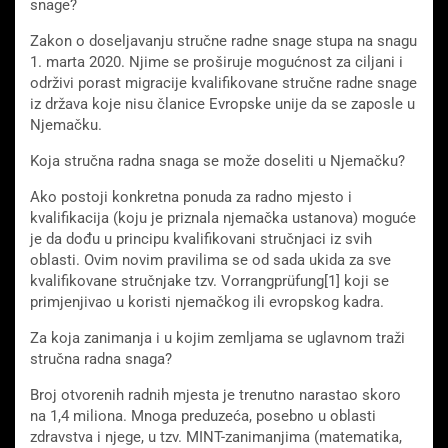
snage?
Zakon o doseljavanju stručne radne snage stupa na snagu
1. marta 2020. Njime se proširuje mogućnost za ciljani i
održivi porast migracije kvalifikovane stručne radne snage
iz država koje nisu članice Evropske unije da se zaposle u
Njemačku.
Koja stručna radna snaga se može doseliti u Njemačku?
Ako postoji konkretna ponuda za radno mjesto i
kvalifikacija (koju je priznala njemačka ustanova) moguće
je da dođu u principu kvalifikovani stručnjaci iz svih
oblasti. Ovim novim pravilima se od sada ukida za sve
kvalifikovane stručnjake tzv. Vorrangprüfung[1] koji se
primjenjivao u koristi njemačkog ili evropskog kadra.
Za koja zanimanja i u kojim zemljama se uglavnom traži
stručna radna snaga?
Broj otvorenih radnih mjesta je trenutno narastao skoro
na 1,4 miliona. Mnoga preduzeća, posebno u oblasti
zdravstva i njege, u tzv. MINT-zanimanjima (matematika,