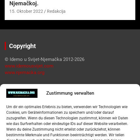
Njemačkoj.
15. Oktober 2022
Redakcija
Copyright
© Idemo u Svijet-Njemačka 2012-2026
www.idemousvijet.com
www.njemacka.org
Pregled
Zustimmung verwalten
Impressum
Um dir ein optimales Erlebnis zu bieten, verwenden wir Technologien wie
Datenschutzerklärung
Cookies, um Geräteinformationen zu speichern und/oder darauf
Widerufsbelehrung
zuzugreifen. Wenn du diesen Technologien zustimmst, können wir Daten
Oglašavanje / Postavite svoj oglas
wie das Surfverhalten oder eindeutige IDs auf dieser Website verarbeiten.
Wenn du deine Zustimmung nicht erteilst oder zurückziehst, können
bestimmte Merkmale und Funktionen beeinträchtigt werden. Wir teilen
Tko je “Idemo u Svijet – Njemačka?