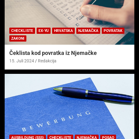
CHECKLISTE
EX-YU
HRVATSKA
NJEMAČKA
POVRATAK
ZAKONI
Čeklista kod povratka iz Njemačke
15. Juli 2024
Redakcija
AUSBILDUNG (SSS)
CHECKLISTE
NJEMAČKA
POSAO