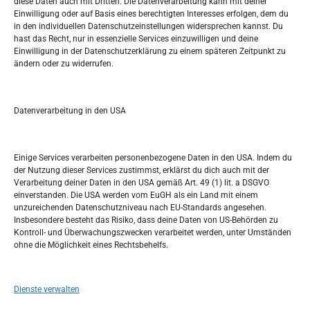
diese Daten auch mit Dritten. Die Datenverarbeitung kann mit deiner
Einwilligung oder auf Basis eines berechtigten Interesses erfolgen, dem du
in den individuellen Datenschutzeinstellungen widersprechen kannst. Du
Pretražite stranicu:
hast das Recht, nur in essenzielle Services einzuwilligen und deine
Einwilligung in der Datenschutzerklärung zu einem späteren Zeitpunkt zu
ändern oder zu widerrufen.
S
e
a
r
Datenverarbeitung in den USA
Kalendar
c
h
FEBRUAR 2020
Einige Services verarbeiten personenbezogene Daten in den USA. Indem du
der Nutzung dieser Services zustimmst, erklärst du dich auch mit der
M
D
M
D
F
S
S
Verarbeitung deiner Daten in den USA gemäß Art. 49 (1) lit. a DSGVO
einverstanden. Die USA werden vom EuGH als ein Land mit einem
1
2
unzureichenden Datenschutzniveau nach EU-Standards angesehen.
Insbesondere besteht das Risiko, dass deine Daten von US-Behörden zu
3
4
5
6
7
8
9
Kontroll- und Überwachungszwecken verarbeitet werden, unter Umständen
ohne die Möglichkeit eines Rechtsbehelfs.
10
11
12
13
14
15
16
17
18
19
20
21
22
23
Dienste verwalten
24
25
26
27
28
29