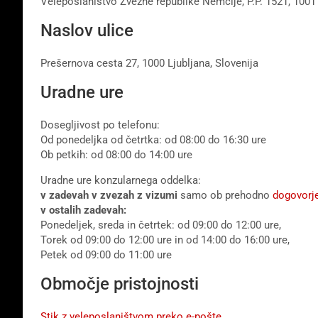
Veleposlaništvo Zvezne republike Nemčije, P.P. 1521, 1001 
Naslov ulice
Prešernova cesta 27, 1000 Ljubljana, Slovenija
Uradne ure
Dosegljivost po telefonu:
Od ponedeljka od četrtka: od 08:00 do 16:30 ure
Ob petkih: od 08:00 do 14:00 ure
Uradne ure konzularnega oddelka:
v zadevah v zvezah z vizumi
samo ob prehodno
dogovorj
v ostalih zadevah:
Ponedeljek, sreda in četrtek: od 09:00 do 12:00 ure,
Torek od 09:00 do 12:00 ure in od 14:00 do 16:00 ure,
Petek od 09:00 do 11:00 ure
Območje pristojnosti
Stik z veleposlaništvom preko e-pošte.