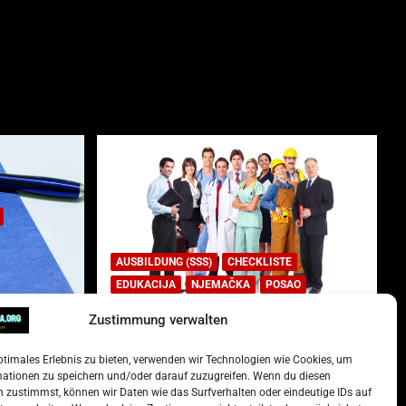
AUSBILDUNG (SSS)
CHECKLISTE
EDUKACIJA
NJEMAČKA
POSAO
Zustimmung verwalten
Lista najtraženijih deficitarnih
zanimanja u Njemačkoj.
ptimales Erlebnis zu bieten, verwenden wir Technologien wie Cookies, um
)
15. Oktober 2022
Redakcija
mationen zu speichern und/oder darauf zuzugreifen. Wenn du diesen
 zustimmst, können wir Daten wie das Surfverhalten oder eindeutige IDs auf