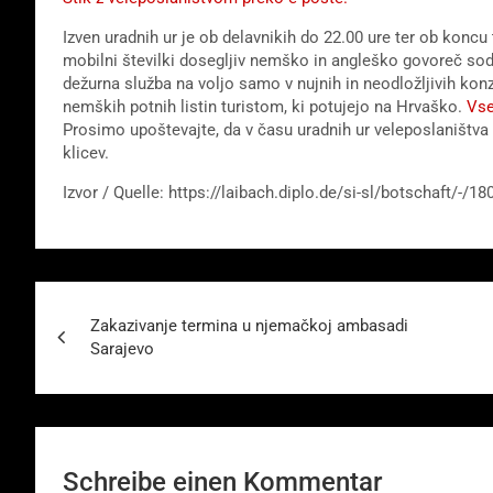
Izven uradnih ur je ob delavnikih do 22.00 ure ter ob koncu
mobilni številki dosegljiv nemško in angleško govoreč sod
dežurna služba na voljo samo v nujnih in neodložljivih konzu
nemških potnih listin turistom, ki potujejo na Hrvaško.
Vse
Prosimo upoštevajte, da v času uradnih ur veleposlaništva
klicev.
Izvor / Quelle: https://laibach.diplo.de/si-sl/botschaft/
Beitragsnavigation
Zakazivanje termina u njemačkoj ambasadi
Sarajevo
Schreibe einen Kommentar