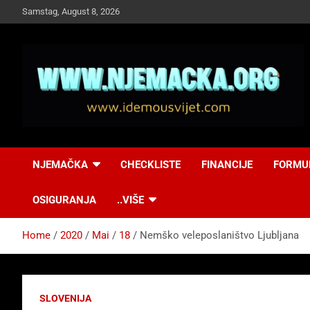
Skip
Samstag, August 8, 2026
to
content
NJEMAČKA
Idemo u Svijet-
NJEMAČKA
CHECKLISTE
FINANCIJE
FORMU
Njemacka!
OSIGURANJA
..VIŠE
Home
2020
Mai
18
Nemško veleposlaništvo Ljubljana
SLOVENIJA