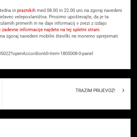
 tedna in
praznikih
med 08.00 in 22.00 uro na zgoraj navedeni
elavec veleposlaništva. Prosimo upoštevajte, da je ta
larnih primerih in ne daje informacij v zvezi z izdajo
 zadevne informacije najdete na tej spletni strani.
 na zgoraj navedeni mobilni številki ne moremo sprejemati
-/1805022?openAccordionId=item-1805008-0-panel
TRAZIM PRIJEVOZ!