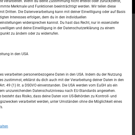
te verarbeiten. Wenn du deine Zustimmung nicht erteilst oder zurückziehst,
mmte Merkmale und Funktionen beeinträchtigt werden. Wir teilen diese
it Dritten. Die Datenverarbeitung kann mit deiner Einwilligung oder auf Basis
tigten Interesses erfolgen, dem du in den individuellen
instellungen widersprechen kannst. Du hast das Recht, nur in essenzielle
zuwilligen und deine Einwilligung in der Datenschutzerklärung zu einem
t –
Kalendar
tpunkt zu ändern oder zu widerrufen.
MAI 2020
eitung in den USA
M
D
M
D
F
S
S
1
2
3
ices verarbeiten personenbezogene Daten in den USA. Indem du der Nutzung
ces zustimmst, erklärst du dich auch mit der Verarbeitung deiner Daten in den
4
5
6
7
8
9
10
t. 49 (1) lit. a DSGVO einverstanden. Die USA werden vom EuGH als ein
nem unzureichenden Datenschutzniveau nach EU-Standards angesehen.
11
12
13
14
15
16
17
 besteht das Risiko, dass deine Daten von US-Behörden zu Kontroll- und
szwecken verarbeitet werden, unter Umständen ohne die Möglichkeit eines
18
19
20
21
22
23
24
s.
25
26
27
28
29
30
31
« Apr.
Juni »
alten