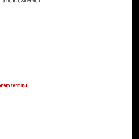
Ljubljana, Slovenija
enem terminu