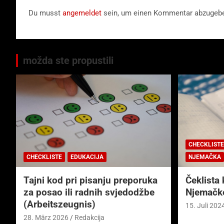
Du musst
angemeldet
sein, um einen Kommentar abzugeb
možda ste propustili
CHECKLISTE
CHECKLISTE
EDUKACIJA
NJEMAČKA
Tajni kod pri pisanju preporuka
Čeklista 
za posao ili radnih svjedodžbe
Njemačk
(Arbeitszeugnis)
15. Juli 202
28. März 2026
Redakcija