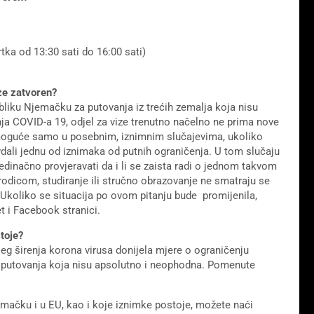
tka od 13:30 sati do 16:00 sati)
ize zatvoren?
liku Njemačku za putovanja iz trećih zemalja koja nisu
nja COVID-a 19, odjel za vize trenutno načelno ne prima nove
o moguće samo u posebnim, iznimnim slučajevima, ukoliko
avdali jednu od iznimaka od putnih ograničenja. U tom slučaju
edinačno provjeravati da i li se zaista radi o jednom takvom
odicom, studiranje ili stručno obrazovanje ne smatraju se
Ukoliko se situacija po ovom pitanju bude promijenila,
 i Facebook stranici.
toje?
eg širenja korona virusa donijela mjere o ograničenju
a putovanja koja nisu apsolutno i neophodna. Pomenute
mačku i u EU, kao i koje iznimke postoje, možete naći