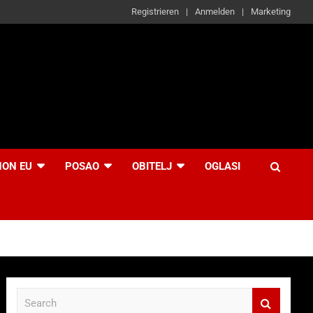
Registrieren
Anmelden
Marketing
NON EU
POSAO
OBITELJ
OGLASI
S
e