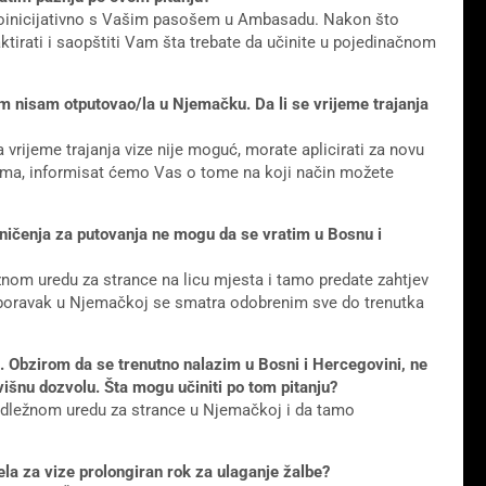
oinicijativno s Vašim pasošem u Ambasadu. Nakon što
irati i saopštiti Vam šta trebate da učinite u pojedinačnom
stom nisam otputovao/la u Njemačku. Da li se vrijeme trajanja
rijeme trajanja vize nije moguć, morate aplicirati za novu
ama, informisat ćemo Vas o tome na koji način možete
ničenja za putovanja ne mogu da se vratim u Bosnu i
nom uredu za strance na licu mjesta i tamo predate zahtjev
boravak u Njemačkoj se smatra odobrenim sve do trenutka
 Obzirom da se trenutno nalazim u Bosni i Hercegovini, ne
šnu dozvolu. Šta mogu učiniti po tom pitanju?
adležnom uredu za strance u Njemačkoj i da tamo
jela za vize prolongiran rok za ulaganje žalbe?