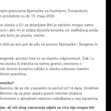
šnjim granicama Njemačke sa Austrijom, Švicarskom,
 produžene su do 15. maja 2020.
ane ulaska u EU za državljane BiH je načelno moguć samo
vizom I ako im je izdata dozvola boravka od nadležnog ureda
zu biće, po pravilu, vraćen.
om žele po prvi put da uđu na prostor Njemačke i Šengena, to
genski prostor čine to na vlastitu odgovornost. Čak i u
 ulaska ili tranzita na samoj granici, neovisno o
benik donosi konačnu odluku o ulasku odnosno tranzitu
iktnim pravilima.
jemačku?
vezno da se ide u karantin na period od 14 dana. Direktive
 Molimo da se prije ulaska putem internet stranica
informišete o aktuelnim važećim odredbama u vezi karantina.
n, ali isti zbog zatvaranja odjela za vize nije mogao biti