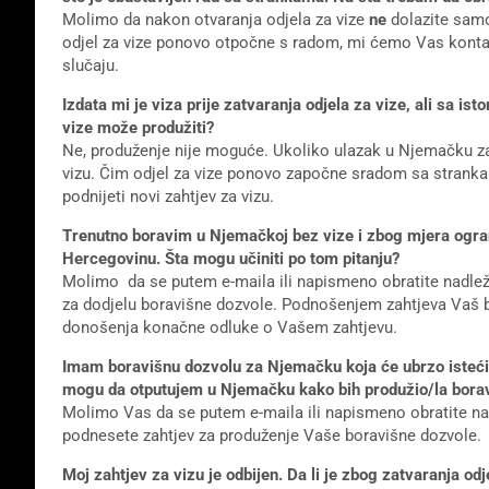
Molimo da nakon otvaranja odjela za vize
ne
dolazite sam
odjel za vize ponovo otpočne s radom, mi ćemo Vas kontakt
slučaju.
Izdata mi je viza prije zatvaranja odjela za vize, ali sa i
vize može produžiti?
Ne, produženje nije moguće. Ukoliko ulazak u Njemačku za v
vizu. Čim odjel za vize ponovo započne sradom sa strank
podnijeti novi zahtjev za vizu.
Trenutno boravim u Njemačkoj bez vize i zbog mjera ogra
Hercegovinu. Šta mogu učiniti po tom pitanju?
Molimo da se putem e-maila ili napismeno obratite nadlež
za dodjelu boravišne dozvole. Podnošenjem zahtjeva Vaš 
donošenja konačne odluke o Vašem zahtjevu.
Imam boravišnu dozvolu za Njemačku koja će ubrzo isteći.
mogu da otputujem u Njemačku kako bih produžio/la boravi
Molimo Vas da se putem e-maila ili napismeno obratite n
podnesete zahtjev za produženje Vaše boravišne dozvole.
Moj zahtjev za vizu je odbijen. Da li je zbog zatvaranja od