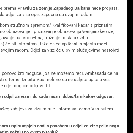
je prema Pravilu za zemlje Zapadnog Balkana
neće propasti,
 da odjel za vize opet započne sa svojim radom.
okom stručnom spremom/ kvalifikovani kadar s priznatim
čno obrazovanje i priznavanje obrazovanja/šengenske vize,
šljavanje na brodovima, traženje posla u svrhu
a) će biti stornirani, tako da će aplikanti smjesta moći
 svojim radom. Odjel za vize će u ovim slučajevima nastojati
 to ponovo biti moguće, još ne možemo reći. Ambasada će na
ti o tome. Izričito Vas molimo da ne šaljete upite u vezi
te nije moguće odgovoriti.
en odjel za vize i do sada nisam dobio/la nikakav odgovor.
šeg zahtjeva za vizu miruje. Informisat ćemo Vas putem
sam uspio/uspjela doći s pasošom u odjel za vize prije nego
ratim pažnju po ovom pitanju?