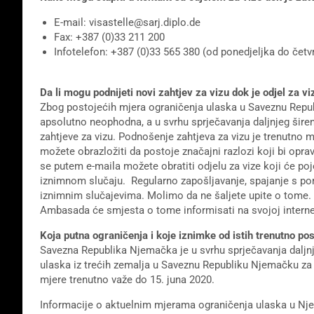
E-mail: visastelle@sarj.diplo.de
Fax: +387 (0)33 211 200
Infotelefon: +387 (0)33 565 380 (od ponedjeljka do četvr
Da li mogu podnijeti novi zahtjev za vizu dok je odjel za v
Zbog postojećih mjera ograničenja ulaska u Saveznu Repub
apsolutno neophodna, a u svrhu sprječavanja daljnjeg šire
zahtjeve za vizu. Podnošenje zahtjeva za vizu je trenutn
možete obrazložiti da postoje značajni razlozi koji bi opr
se putem e-maila možete obratiti odjelu za vize koji će poj
iznimnom slučaju. Regularno zapošljavanje, spajanje s por
iznimnim slučajevima. Molimo da ne šaljete upite o tome. 
Ambasada će smjesta o tome informisati na svojoj internet
Koja putna ograničenja i koje iznimke od istih trenutno pos
Savezna Republika Njemačka je u svrhu sprječavanja daljnj
ulaska iz trećih zemalja u Saveznu Republiku Njemačku z
mjere trenutno važe do 15. juna 2020.
Informacije o aktuelnim mjerama ograničenja ulaska u Nje