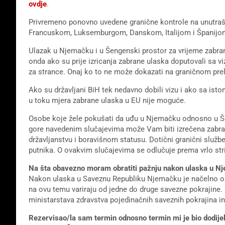
ovdje
.
Privremeno ponovno uvedene granične kontrole na unutra
Francuskom, Luksemburgom, Danskom, Italijom i Španijom
Ulazak u Njemačku i u Šengenski prostor za vrijeme zabr
onda ako su prije izricanja zabrane ulaska doputovali sa 
za strance. Onaj ko to ne može dokazati na graničnom prela
Ako su državljani BiH tek nedavno dobili vizu i ako sa ist
u toku mjera zabrane ulaska u EU nije moguće.
Osobe koje žele pokušati da uđu u Njemačku odnosno u Šen
gore navedenim slučajevima može Vam biti izrečena zabrana
državljanstvu i boravišnom statusu. Dotični granični služ
putnika. O ovakvim slučajevima se odlučuje prema vrlo str
Na šta obavezno moram obratiti pažnju nakon ulaska u N
Nakon ulaska u Saveznu Republiku Njemačku je načelno oba
na ovu temu variraju od jedne do druge savezne pokrajine.
ministarstava zdravstva pojedinačnih saveznih pokrajina 
Rezervisao/la sam termin odnosno termin mi je bio dodijelje