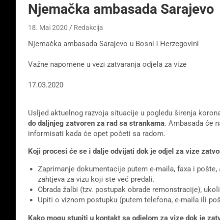
Njemačka ambasada Sarajevo
18. Mai 2020
Redakcija
Njemačka ambasada Sarajevo u Bosni i Herzegovini
Važne napomene u vezi zatvaranja odjela za vize
17.03.2020
Usljed aktuelnog razvoja situacije u pogledu širenja koro
do daljnjeg zatvoren za rad sa strankama
. Ambasada će na
informisati kada će opet početi sa radom.
Koji procesi će se i dalje odvijati dok je odjel za vize zatv
Zaprimanje dokumentacije putem e-maila, faxa i pošte, 
zahtjeva za vizu koji ste već predali.
Obrada žalbi (tzv. postupak obrade remonstracije), ukoli
Upiti o viznom postupku (putem telefona, e-maila ili p
Kako mogu stupiti u kontakt sa odjelom za vize dok je zat