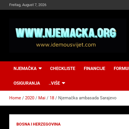
Skip
Freitag, August 7, 2026
to
content
NJEMAČKA
Idemo u Svijet-
NJEMAČKA
CHECKLISTE
FINANCIJE
FORMU
Njemacka!
OSIGURANJA
..VIŠE
Home
2020
Mai
18
Njemačka ambasada Sarajevo
BOSNA I HERZEGOVINA