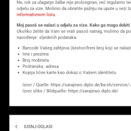
Ne, rok za ulaganje žalbe nije prolongiran, već regularno te
odjelu za vize. Molimo da obratite pažnju na upute u vezi
informativnom listu
.
Moj pasoš se nalazi u odjelu za vize. Kako ga mogu dobiti
Ukoliko želite da Vam se vrati pasoš natrag, molimo da poš
navođenje sljedećih podataka:
Barcode Vašeg zahtjeva (šestocifreni broj koji se nala
Ime i prezime
Broj mobitela
Poštanska adresa
Kopija lične karte kao dokaz o Vašem identitetu
Izvor / Quelle: https://sarajewo.diplo.de/ba-sh/service/
Izvor slike / Bildquelle: https://sarajewo.diplo.de/
Beitragsnavigation
IUSNJ-OGLASI