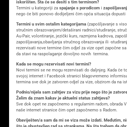
iskorišten. Šta će se desiti s tim terminom?
Termini u kategoriji za
spajanje s porodicom
i
zapošljavan
nego će biti ponovo dodijeljeni čim opća situacija dopusti
Termini u svim ostalim kategorijama
(zapošljavanje s vis
stručnim obrazovanjem/detaširani radnici/studiranje, stru
Au-Pair, volontiranje, jezički kurs, razmjena kadrova, zapo
zapošljavanja,obavljanja stručnog obrazovanja ili -studiranj
rezervisati nove termine čim odjel za vize opet započne sa
da stavi na raspolaganje dovoljno novih termina.
Kada se mogu rezervisati novi termini?
Novi termini se ne mogu rezervisati do daljnjeg. Kada će
svojoj internet i Facebook stranici blagovremeno informisa
termina sve dok je zatvoren odjel za vize, obzirom da na is
Podnio/nijela sam zahtjev za vizu prije nego što je zatvor
Želim da znam kakav je aktuelni status zahtjeva?
Sve dok opet ne započnemo s regularnim radom, obrada Va
naše internet stranice čim opet započnemo s Radom.
Obaviješten/a sam da mi se viza može izdati. Međutim, ni
što je obustavljen rad sa strankama. Na šta trebam da ob