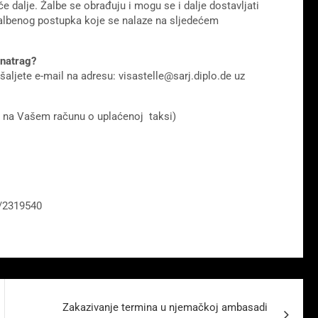
če dalje. Žalbe se obrađuju i mogu se i dalje dostavljati
 žalbenog postupka koje se nalaze na sljedećem
 natrag?
aljete e-mail na adresu: visastelle@sarj.diplo.de uz
zi na Vašem računu o uplaćenoj taksi)
-/2319540
Zakazivanje termina u njemačkoj ambasadi