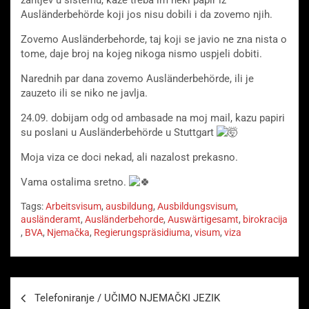
zahtjev u sistemu, kaze treba im neki papir iz
Ausländerbehörde koji jos nisu dobili i da zovemo njih.
Zovemo Ausländerbehorde, taj koji se javio ne zna nista o
tome, daje broj na kojeg nikoga nismo uspjeli dobiti.
Narednih par dana zovemo Ausländerbehörde, ili je
zauzeto ili se niko ne javlja.
24.09. dobijam odg od ambasade na moj mail, kazu papiri
su poslani u Ausländerbehörde u Stuttgart
Moja viza ce doci nekad, ali nazalost prekasno.
Vama ostalima sretno.
Tags:
Arbeitsvisum
,
ausbildung
,
Ausbildungsvisum
,
ausländeramt
,
Ausländerbehorde
,
Auswärtigesamt
,
birokracija
,
BVA
,
Njemačka
,
Regierungspräsidiuma
,
visum
,
viza
Beitragsnavigation
Telefoniranje / UČIMO NJEMAČKI JEZIK