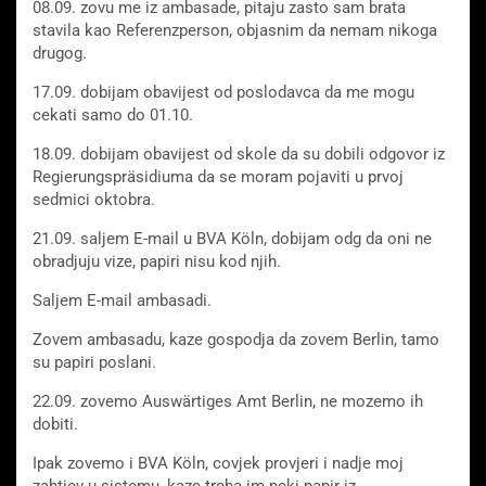
08.09. zovu me iz ambasade, pitaju zasto sam brata
stavila kao Referenzperson, objasnim da nemam nikoga
drugog.
17.09. dobijam obavijest od poslodavca da me mogu
cekati samo do 01.10.
18.09. dobijam obavijest od skole da su dobili odgovor iz
Regierungspräsidiuma da se moram pojaviti u prvoj
sedmici oktobra.
21.09. saljem E-mail u BVA Köln, dobijam odg da oni ne
obradjuju vize, papiri nisu kod njih.
Saljem E-mail ambasadi.
Zovem ambasadu, kaze gospodja da zovem Berlin, tamo
su papiri poslani.
22.09. zovemo Auswärtiges Amt Berlin, ne mozemo ih
dobiti.
Ipak zovemo i BVA Köln, covjek provjeri i nadje moj