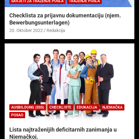
SAVJETI ZA TRAŽENJE POSLA
TRAŽENJE POSLA
Checklista za prijavnu dokumentaciju (njem.
Bewerbungsunterlagen)
20. Oktober 2022
Redakcija
AUSBILDUNG (SSS)
CHECKLISTE
EDUKACIJA
NJEMAČKA
POSAO
Lista najtraženijih deficitarnih zanimanja u
Njemačkoj.