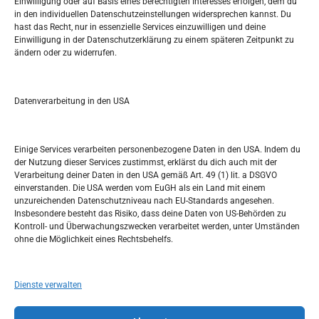
Einwilligung oder auf Basis eines berechtigten Interesses erfolgen, dem du
in den individuellen Datenschutzeinstellungen widersprechen kannst. Du
Pretražite stranicu:
hast das Recht, nur in essenzielle Services einzuwilligen und deine
Einwilligung in der Datenschutzerklärung zu einem späteren Zeitpunkt zu
ändern oder zu widerrufen.
S
e
a
r
Datenverarbeitung in den USA
Kalendar
c
h
OKTOBER 2020
Einige Services verarbeiten personenbezogene Daten in den USA. Indem du
der Nutzung dieser Services zustimmst, erklärst du dich auch mit der
M
D
M
D
F
S
S
Verarbeitung deiner Daten in den USA gemäß Art. 49 (1) lit. a DSGVO
einverstanden. Die USA werden vom EuGH als ein Land mit einem
1
2
3
4
unzureichenden Datenschutzniveau nach EU-Standards angesehen.
Insbesondere besteht das Risiko, dass deine Daten von US-Behörden zu
5
6
7
8
9
10
11
Kontroll- und Überwachungszwecken verarbeitet werden, unter Umständen
ohne die Möglichkeit eines Rechtsbehelfs.
12
13
14
15
16
17
18
19
20
21
22
23
24
25
Dienste verwalten
26
27
28
29
30
31