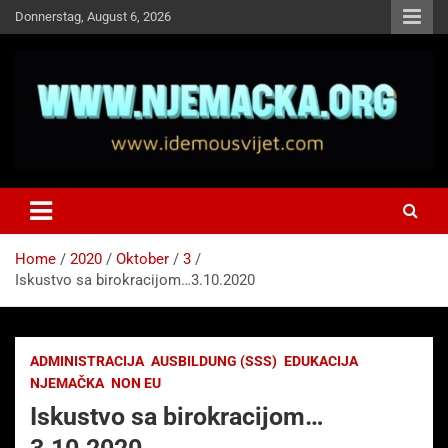
Skip
Donnerstag, August 6, 2026
to
content
NJEMAČKA
Idemo u Svijet-Njemacka!
Home
2020
Oktober
3
Iskustvo sa birokracijom…3.10.2020
ADMINISTRACIJA
AUSBILDUNG (SSS)
EDUKACIJA
NJEMAČKA
NON EU
Iskustvo sa birokracijom…