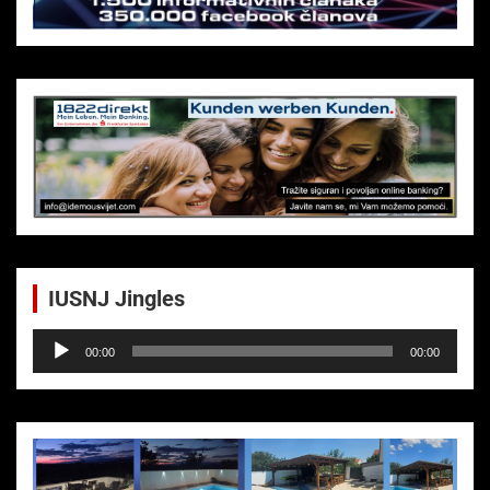
IUSNJ Jingles
Audio-
00:00
00:00
Player