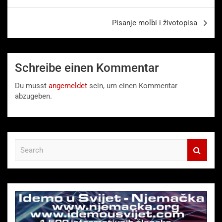
Pisanje molbi i životopisa
Schreibe einen Kommentar
Du musst
angemeldet
sein, um einen Kommentar
abzugeben.
S
e
a
r
c
h