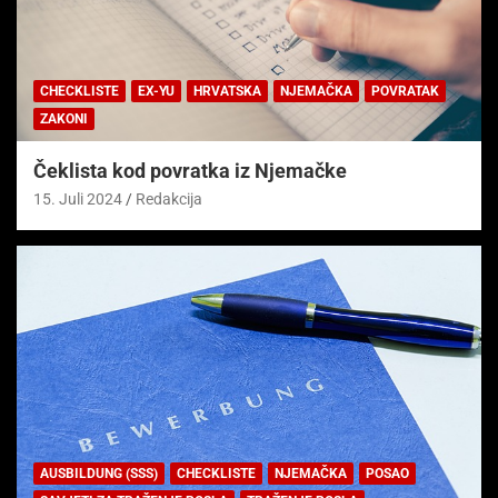
CHECKLISTE
EX-YU
HRVATSKA
NJEMAČKA
POVRATAK
ZAKONI
Čeklista kod povratka iz Njemačke
15. Juli 2024
Redakcija
AUSBILDUNG (SSS)
CHECKLISTE
NJEMAČKA
POSAO