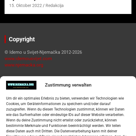
15. Oktober 2022
Redakcija
Copyright
© Idemo u Svijet-Njemačka 2012-2026
www.idemousvijet.com
www.njemacka.org
Pregled
Zustimmung verwalten
Impressum
Um dir ein optimales Erlebnis zu bieten, verwenden wir Technologien wie
Datenschutzerklärung
Cookies, um Geräteinformationen zu speichern und/oder darauf
Widerufsbelehrung
zuzugreifen. Wenn du diesen Technologien zustimmst, können wir Daten
Oglašavanje / Postavite svoj oglas
wie das Surfverhalten oder eindeutige IDs auf dieser Website verarbeiten.
Wenn du deine Zustimmung nicht erteilst oder zurückziehst, können
bestimmte Merkmale und Funktionen beeinträchtigt werden. Wir teilen
Tko je “Idemo u Svijet – Njemačka?
diese Daten auch mit Dritten. Die Datenverarbeitung kann mit deiner