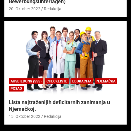
Bewerbungsunterlagen)
20. Oktober 2022
Redakcija
AUSBILDUNG (SSS)
CHECKLISTE
EDUKACIJA
NJEMAČKA
POSAO
Lista najtraženijih deficitarnih zanimanja u
Njemačkoj.
15. Oktober 2022
Redakcija