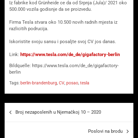
Iz fabrike kod Grünheide ce da od Srpnja (Jula)/ 2021 oko
500.000 vozila godisnje da se proizvedu.
Firma Tesla stvara oko 10.500 novih radnih mjesta iz
razlicitih podrucija.
Iskoristite svoju sansu i posaljte svoj CV jos danas.
Link:
https://www.tesla.com/de_de/gigafactory-berlin
Bildquelle: https://www.tesla.com/de_de/gigafactory-
berlin
Tags:
berlin-brandenburg
,
CV
,
posao
,
tesla
Beitragsnavigation
Broj nezaposlenih u Njemačkoj 10 – 2020
Poslovi na brodu