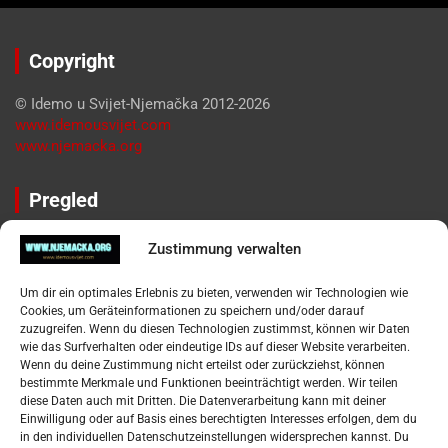
Copyright
© Idemo u Svijet-Njemačka 2012-2026
www.idemousvijet.com
www.njemacka.org
Pregled
Impressum
Zustimmung verwalten
Datenschutzerklärung
Widerufsbelehrung
Um dir ein optimales Erlebnis zu bieten, verwenden wir Technologien wie
Oglašavanje / Postavite svoj oglas
Cookies, um Geräteinformationen zu speichern und/oder darauf
zuzugreifen. Wenn du diesen Technologien zustimmst, können wir Daten
wie das Surfverhalten oder eindeutige IDs auf dieser Website verarbeiten.
Tko je “Idemo u Svijet – Njemačka?
Wenn du deine Zustimmung nicht erteilst oder zurückziehst, können
bestimmte Merkmale und Funktionen beeinträchtigt werden. Wir teilen
diese Daten auch mit Dritten. Die Datenverarbeitung kann mit deiner
Pretražite stranicu:
Einwilligung oder auf Basis eines berechtigten Interesses erfolgen, dem du
in den individuellen Datenschutzeinstellungen widersprechen kannst. Du