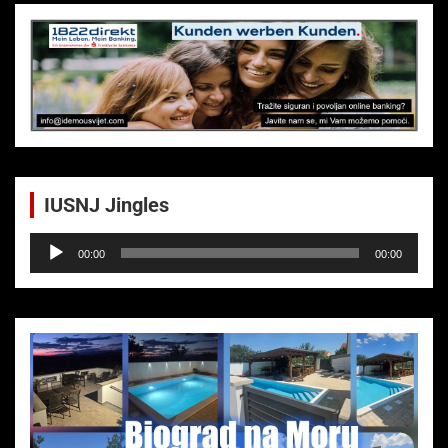
IUSNJ Jingles
Audio-
00:00
00:00
Player