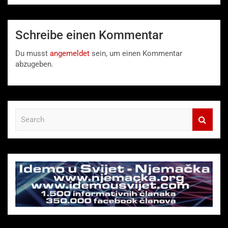
Schreibe einen Kommentar
Du musst
angemeldet
sein, um einen Kommentar
abzugeben.
S
e
a
r
c
h