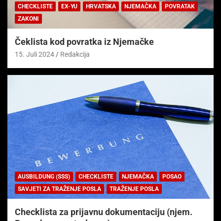
CHECKLISTE
EX-YU
HRVATSKA
NJEMAČKA
POVRATAK
ZAKONI
Čeklista kod povratka iz Njemačke
15. Juli 2024
Redakcija
AUSBILDUNG (SSS)
CHECKLISTE
NJEMAČKA
POSAO
SAVJETI ZA TRAŽENJE POSLA
TRAŽENJE POSLA
Checklista za prijavnu dokumentaciju (njem.