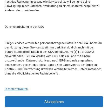
hast das Recht, nur in essenzielle Services einzuwilligen und deine
S
Einwilligung in der Datenschutzerklärung zu einem späteren Zeitpunkt zu
e
ändern oder zu widerrufen.
a
r
Kalendar
c
Datenverarbeitung in den USA
h
NOVEMBER 2020
M
D
M
D
F
S
S
Einige Services verarbeiten personenbezogene Daten in den USA. Indem du
der Nutzung dieser Services zustimmst, erklärst du dich auch mit der
1
Verarbeitung deiner Daten in den USA gemäß Art. 49 (1) lit. a DSGVO
einverstanden. Die USA werden vom EuGH als ein Land mit einem
2
3
4
5
6
7
8
unzureichenden Datenschutzniveau nach EU-Standards angesehen.
Insbesondere besteht das Risiko, dass deine Daten von US-Behörden zu
9
10
11
12
13
14
15
Kontroll- und Überwachungszwecken verarbeitet werden, unter Umständen
ohne die Möglichkeit eines Rechtsbehelfs.
16
17
18
19
20
21
22
23
24
25
26
27
28
29
Dienste verwalten
30
Akzeptieren
« Okt.
Dez. »