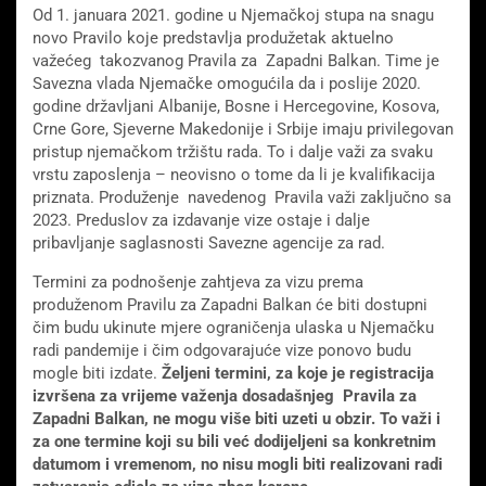
Od 1. januara 2021. godine u Njemačkoj stupa na snagu
novo Pravilo koje predstavlja produžetak aktuelno
važećeg takozvanog Pravila za Zapadni Balkan. Time je
Savezna vlada Njemačke omogućila da i poslije 2020.
godine državljani Albanije, Bosne i Hercegovine, Kosova,
Crne Gore, Sjeverne Makedonije i Srbije imaju privilegovan
pristup njemačkom tržištu rada. To i dalje važi za svaku
vrstu zaposlenja – neovisno o tome da li je kvalifikacija
priznata. Produženje navedenog Pravila važi zaključno sa
2023. Preduslov za izdavanje vize ostaje i dalje
pribavljanje saglasnosti Savezne agencije za rad.
Termini za podnošenje zahtjeva za vizu prema
produženom Pravilu za Zapadni Balkan će biti dostupni
čim budu ukinute mjere ograničenja ulaska u Njemačku
radi pandemije i čim odgovarajuće vize ponovo budu
mogle biti izdate.
Željeni termini, za koje je registracija
izvršena za vrijeme važenja dosadašnjeg Pravila za
Zapadni Balkan, ne mogu više biti uzeti u obzir. To važi i
za one termine koji su bili već dodijeljeni sa konkretnim
datumom i vremenom, no nisu mogli biti realizovani radi