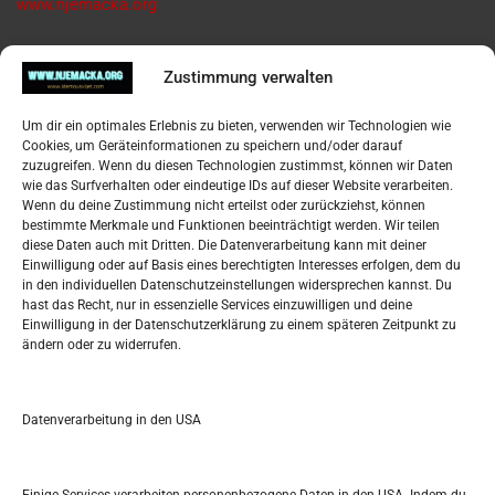
www.njemacka.org
Pregled
Zustimmung verwalten
Impressum
Um dir ein optimales Erlebnis zu bieten, verwenden wir Technologien wie
Datenschutzerklärung
Cookies, um Geräteinformationen zu speichern und/oder darauf
Widerufsbelehrung
zuzugreifen. Wenn du diesen Technologien zustimmst, können wir Daten
Oglašavanje / Postavite svoj oglas
wie das Surfverhalten oder eindeutige IDs auf dieser Website verarbeiten.
Wenn du deine Zustimmung nicht erteilst oder zurückziehst, können
bestimmte Merkmale und Funktionen beeinträchtigt werden. Wir teilen
Tko je “Idemo u Svijet – Njemačka?
diese Daten auch mit Dritten. Die Datenverarbeitung kann mit deiner
Einwilligung oder auf Basis eines berechtigten Interesses erfolgen, dem du
in den individuellen Datenschutzeinstellungen widersprechen kannst. Du
Pretražite stranicu:
hast das Recht, nur in essenzielle Services einzuwilligen und deine
Einwilligung in der Datenschutzerklärung zu einem späteren Zeitpunkt zu
ändern oder zu widerrufen.
S
e
a
r
Datenverarbeitung in den USA
Kalendar
c
h
DEZEMBER 2020