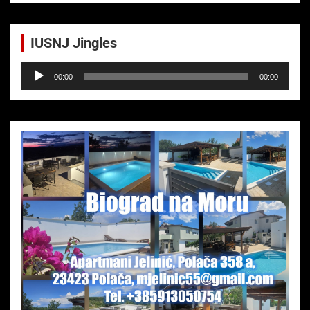
IUSNJ Jingles
Audio-
00:00
00:00
Player