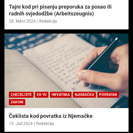
Tajni kod pri pisanju preporuka za posao ili
radnih svjedodžbe (Arbeitszeugnis)
28. März 2026
Redakcija
CHECKLISTE
EX-YU
HRVATSKA
NJEMAČKA
POVRATAK
ZAKONI
Čeklista kod povratka iz Njemačke
15. Juli 2024
Redakcija