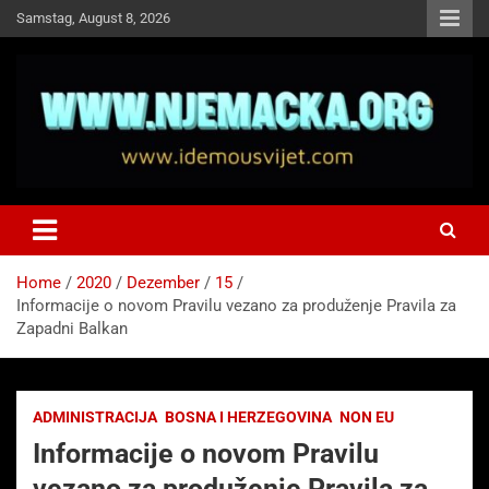
Skip
Samstag, August 8, 2026
to
content
NJEMAČKA
Idemo u Svijet-Njemacka!
Home
2020
Dezember
15
Informacije o novom Pravilu vezano za produženje Pravila za
Zapadni Balkan
ADMINISTRACIJA
BOSNA I HERZEGOVINA
NON EU
Informacije o novom Pravilu
vezano za produženje Pravila za