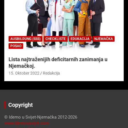
AUSBILDUNG (SSS)
CHECKLISTE
EDUKACIJA
NJEMAČKA
POSAO
Lista najtraženijih deficitarnih zanimanja u
Njemačkoj.
15. Oktober 2022
Redakcija
Copyright
© Idemo u Svijet-Njemačka 2012-2026
www.idemousvijet.com