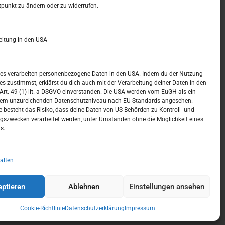
t –
Kalendar
tpunkt zu ändern oder zu widerrufen.
JANUAR 2021
eitung in den USA
M
D
M
D
F
S
S
1
2
3
ices verarbeiten personenbezogene Daten in den USA. Indem du der Nutzung
ces zustimmst, erklärst du dich auch mit der Verarbeitung deiner Daten in den
4
5
6
7
8
9
10
t. 49 (1) lit. a DSGVO einverstanden. Die USA werden vom EuGH als ein
nem unzureichenden Datenschutzniveau nach EU-Standards angesehen.
11
12
13
14
15
16
17
 besteht das Risiko, dass deine Daten von US-Behörden zu Kontroll- und
szwecken verarbeitet werden, unter Umständen ohne die Möglichkeit eines
18
19
20
21
22
23
24
s.
25
26
27
28
29
30
31
« Dez.
Feb. »
alten
ptieren
Ablehnen
Einstellungen ansehen
Cookie-Richtlinie
Datenschutzerklärung
Impressum