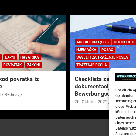
AUSBILDUNG (SSS)
CHECKLISTE
NJEMAČKA
POSAO
EX-YU
HRVATSKA
SAVJETI ZA TRAŽENJE POSLA
POVRATAK
ZAKONI
TRAŽENJE POSLA
kod povratka iz
Checklista za prijavnu
e
dokumentaciju (njem.
Um dir ein o
Bewerbungsunterlagen
4
Redakcija
Geräteinfor
Technologien
20. Oktober 2022
Redakcija
dieser Websi
können besti
Daten auch m
eines berech
Datenschutze
Services ein