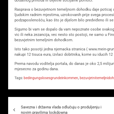
dodatnog prihoda ili uvjetne socijalne pomoći.
Rasprava o bezuvjetnom temeljnom dohodku daje poticaj u v
ljudskim radnim mjestima, uzrokovanih prije svega procesim
podzaposlenošću, kao što je dijelom bilo predviđeno ili se 
Sigurno bi vam se dopalo da vam nepoznate osobe svakog 
vic ili neka zezancija, vec nesto sto postoji, ne samo u Fi
bezuvjetnim temeljnim dohodkom.
Isto tako posotji jedna njemacka stranica ( www.mein-gru
nakupi 12 tisuca eura, izvlaci dobitnika, kome su iducih 
Prema navodu voditelja portala, do danas je oko 2,5 milijun
mjesecno za godinu dana.
Tags:
bedingungslosesgrundeinkommen
,
bezuvjetnitemeljnido
Beitragsnavigation
Savezna i državna vlada odlučuju o produljenju i
novim pravilima lockdowna