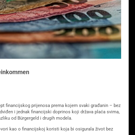
deinkommen
cept financijskog prijenosa prema kojem svaki građanin – bez
iđen i jednak financijski doprinos koji država plaća svima,
azliku od Bürgergeld i drugih modela.
ri kao o financijskoj koristi koja bi osigurala život bez