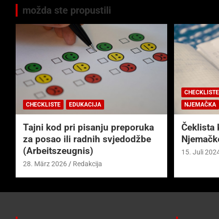
možda ste propustili
CHECKLISTE
CHECKLISTE
EDUKACIJA
NJEMAČKA
Tajni kod pri pisanju preporuka
Čeklista 
za posao ili radnih svjedodžbe
Njemačk
(Arbeitszeugnis)
15. Juli 202
28. März 2026
Redakcija