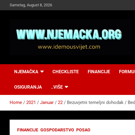
Skip
Samstag, August 8, 2026
to
content
NJEMAČKA
Idemo u Svijet-
NJEMAČKA
CHECKLISTE
FINANCIJE
FORMU
Njemacka!
OSIGURANJA
..VIŠE
Home
2021
Januar
22
Bezuvjetni temeljni dohodak / 
FINANCIJE
GOSPODARSTVO
POSAO