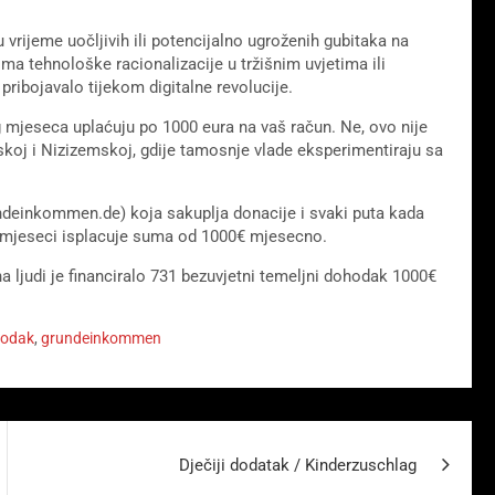
rijeme uočljivih ili potencijalno ugroženih gubitaka na
a tehnološke racionalizacije u tržišnim uvjetima ili
pribojavalo tijekom digitalne revolucije.
mjeseca uplaćuju po 1000 eura na vaš račun. Ne, ovo nije
nskoj i Nizizemskoj, gdije tamosnje vlade eksperimentiraju sa
ndeinkommen.de) koja sakuplja donacije i svaki puta kada
12 mjeseci isplacuje suma od 1000€ mjesecno.
a ljudi je financiralo 731 bezuvjetni temeljni dohodak 1000€
hodak
,
grundeinkommen
Dječiji dodatak / Kinderzuschlag