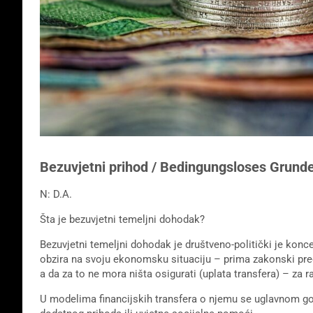
Bezuvjetni prihod / Bedingungsloses Grun
N: D.A.
Šta je bezuvjetni temeljni dohodak?
Bezuvjetni temeljni dohodak je društveno-politički je kon
obzira na svoju ekonomsku situaciju – prima zakonski predv
a da za to ne mora ništa osigurati (uplata transfera) – za r
U modelima financijskih transfera o njemu se uglavnom govo