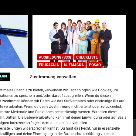
AUSBILDUNG (SSS)
CHECKLISTE
EDUKACIJA
NJEMAČKA
POSAO
Zustimmung verwalten
Lista najtraženijih deficitarnih
zanimanja u Njemačkoj.
ptimales Erlebnis zu bieten, verwenden wir Technologien wie Cookies, um
)
15. Oktober 2022
Redakcija
mationen zu speichern und/oder darauf zuzugreifen. Wenn du diesen
 zustimmst, können wir Daten wie das Surfverhalten oder eindeutige IDs auf
te verarbeiten. Wenn du deine Zustimmung nicht erteilst oder zurückziehst,
mmte Merkmale und Funktionen beeinträchtigt werden. Wir teilen diese
it Dritten. Die Datenverarbeitung kann mit deiner Einwilligung oder auf Basis
tigten Interesses erfolgen, dem du in den individuellen
instellungen widersprechen kannst. Du hast das Recht, nur in essenzielle
zuwilligen und deine Einwilligung in der Datenschutzerklärung zu einem