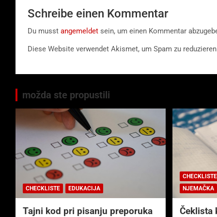
Schreibe einen Kommentar
Du musst
angemeldet
sein, um einen Kommentar abzugeb
Diese Website verwendet Akismet, um Spam zu reduzieren
možda ste propustili
CHECKLISTE
CHECKLISTE
EDUKACIJA
NJEMAČKA
Tajni kod pri pisanju preporuka
Čeklista 