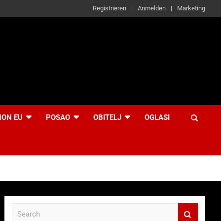
Registrieren
Anmelden
Marketing
NON EU
POSAO
OBITELJ
OGLASI
S
e