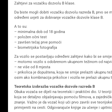
Zahtjevi za vozačku dozvolu B klase.
Da biste mogli dobiti vozačku dozvolu razreda B, prvo se m
određeni uvjeti za dobivanje vozačke dozvole klase B.
A to su:
– minimalna dob od 18 godina
– položen očni test
– završen tečaj prve pomoći
– biometrijska fotografija
Za vozilo se postavljaju određeni zahtjevi kako bi se smijel
– motorno vozilo s odobrenom ukupnom težinom od najviš
– ne više od 8 mjesta
– prikolica je dopuštena, koja ne smije prelaziti ukupnu te
osim ako kombinacija prikolice i vozila ne prelazi ukupnu t
Teoretska izobrazba vozačke dozvole razreda B
Obuka vozača se dijeli na teoretski i praktični dio. U teor
koja se detaljno objašnjavaju pomoću filmova, a zajedničk
znanje. Važno je da vozač koji uči prvo završi sve teorijs
primijeniti na cesti. Odgovarajuće knjige za učenje i upitn