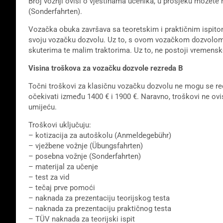
Broj vožnji ovisi o vještinama učenika, u prosjeku možete 
(Sonderfahrten).
Vozačka obuka završava sa teoretskim i praktičnim ispitom
svoju vozačku dozvolu. Uz to, s ovom vozačkom dozvolom 
skuterima te malim traktorima. Uz to, ne postoji vremensko
Visina troškova za vozačku dozvole rezreda B
Točni troškovi za klasičnu vozačku dozvolu ne mogu se reći, 
očekivati ​​između 1400 € i 1900 €. Naravno, troškovi ne o
umijeću.
Troškovi uključuju:
– kotizacija za autoškolu (Anmeldegebühr)
– vježbene vožnje (Übungsfahrten)
– posebna vožnje (Sonderfahrten)
– materijal za učenje
– test za vid
– tečaj prve pomoći
– naknada za prezentaciju teorijskog testa
– naknada za prezentaciju praktičnog testa
– TÜV naknada za teorijski ispit