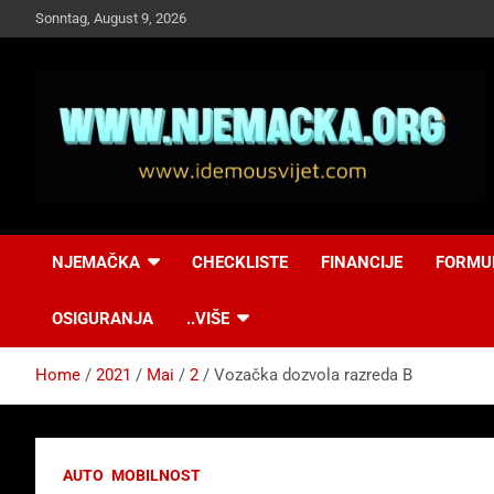
Skip
Sonntag, August 9, 2026
to
content
NJEMAČKA
Idemo u Svijet-
NJEMAČKA
CHECKLISTE
FINANCIJE
FORMU
Njemacka!
OSIGURANJA
..VIŠE
Home
2021
Mai
2
Vozačka dozvola razreda B
AUTO
MOBILNOST