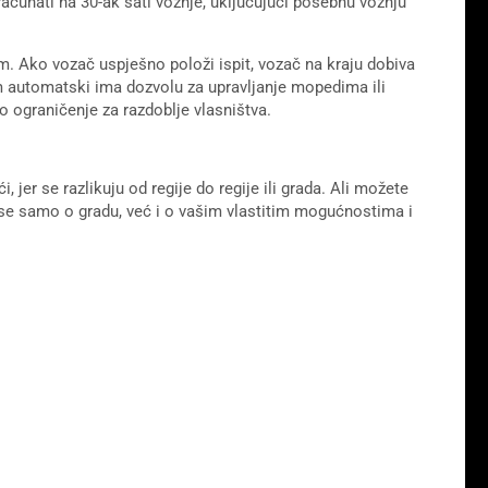
računati na 30-ak sati vožnje, uključujući posebnu vožnju
. Ako vozač uspješno položi ispit, vozač na kraju dobiva
automatski ima dozvolu za upravljanje mopedima ili
 ograničenje za razdoblje vlasništva.
jer se razlikuju od regije do regije ili grada. Ali možete
vise samo o gradu, već i o vašim vlastitim mogućnostima i