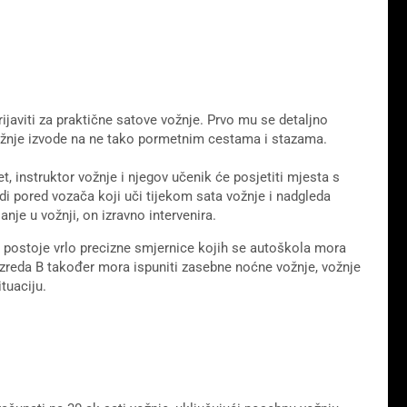
aviti za praktične satove vožnje. Prvo mu se detaljno
vožnje izvode na ne tako pormetnim cestama i stazama.
, instruktor vožnje i njegov učenik će posjetiti mjesta s
di pored vozača koji uči tijekom sata vožnje i nadgleda
nje u vožnji, on izravno intervenira.
 postoje vrlo precizne smjernice kojih se autoškola mora
razreda B također mora ispuniti zasebne noćne vožnje, vožnje
tuaciju.