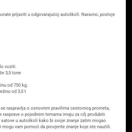
orate prijaviti u odgovarajućoj autoškoli. Naravno, postoje
o voziti.
e 3,5 tone
žinu od 750 kg,
ežinu od 3,5 t
iji se raspravlja o osnovnim pravilima cestovnog prometa,
e rasprave o pojedinim temama imaju za cilj produbiti
ke satove u autoškoli kako bi svoje znanje zatim mogao
ici mogu vam pomoći da provjerite znanje koje ste naučili.