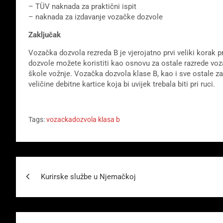
– TÜV naknada za praktični ispit
– naknada za izdavanje vozačke dozvole
Zaključak
Vozačka dozvola rezreda B je vjerojatno prvi veliki korak 
dozvole možete koristiti kao osnovu za ostale razrede voza
škole vožnje. Vozačka dozvola klase B, kao i sve ostale za
veličine debitne kartice koja bi uvijek trebala biti pri ruci.
Tags:
vozackadozvola klasa b
Beitragsnavigation
Kurirske službe u Njemačkoj