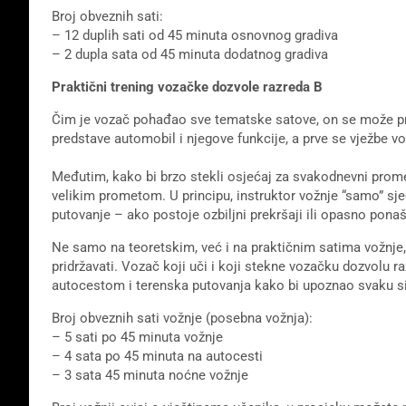
Broj obveznih sati:
– 12 duplih sati od 45 minuta osnovnog gradiva
– 2 dupla sata od 45 minuta dodatnog gradiva
Praktični trening vozačke dozvole razreda B
Čim je vozač pohađao sve tematske satove, on se može prij
predstave automobil i njegove funkcije, a prve se vježbe 
Međutim, kako bi brzo stekli osjećaj za svakodnevni promet
velikim prometom. U principu, instruktor vožnje “samo” sje
putovanje – ako postoje ozbiljni prekršaji ili opasno ponaša
Ne samo na teoretskim, već i na praktičnim satima vožnje,
pridržavati. Vozač koji uči i koji stekne vozačku dozvolu 
autocestom i terenska putovanja kako bi upoznao svaku si
Broj obveznih sati vožnje (posebna vožnja):
– 5 sati po 45 minuta vožnje
– 4 sata po 45 minuta na autocesti
– 3 sata 45 minuta noćne vožnje