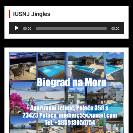
IUSNJ Jingles
Audio-
00:00
00:00
Player