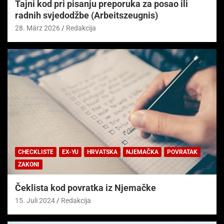
Tajni kod pri pisanju preporuka za posao ili
radnih svjedodžbe (Arbeitszeugnis)
28. März 2026
Redakcija
CHECKLISTE
EX-YU
HRVATSKA
NJEMAČKA
POVRATAK
ZAKONI
Čeklista kod povratka iz Njemačke
15. Juli 2024
Redakcija