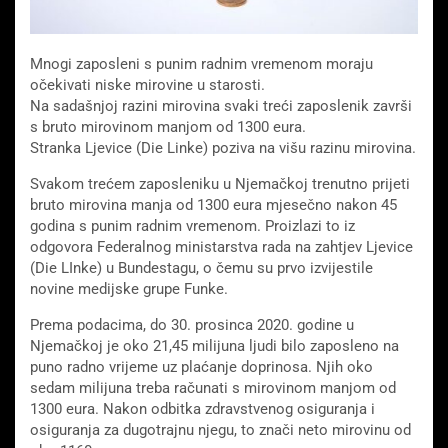
Mnogi zaposleni s punim radnim vremenom moraju
očekivati ​​niske mirovine u starosti.
Na sadašnjoj razini mirovina svaki treći zaposlenik završi
s bruto mirovinom manjom od 1300 eura.
Stranka Ljevice (Die Linke) poziva na višu razinu mirovina.
Svakom trećem zaposleniku u Njemačkoj trenutno prijeti
bruto mirovina manja od 1300 eura mjesečno nakon 45
godina s punim radnim vremenom. Proizlazi to iz
odgovora Federalnog ministarstva rada na zahtjev Ljevice
(Die LInke) u Bundestagu, o čemu su prvo izvijestile
novine medijske grupe Funke.
Prema podacima, do 30. prosinca 2020. godine u
Njemačkoj je oko 21,45 milijuna ljudi bilo zaposleno na
puno radno vrijeme uz plaćanje doprinosa. Njih oko
sedam milijuna treba računati s mirovinom manjom od
1300 eura. Nakon odbitka zdravstvenog osiguranja i
osiguranja za dugotrajnu njegu, to znači neto mirovinu od