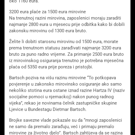
oko 1160 eura.
3200 eura plaće za 1500 eura mirovine
Na trenutnoj razini mirovina, zaposlenici moraju zaraditi
najmanje 2800 eura u mjesecu prije odbitka kako bi dobili
zakonsku mirovinu od 1300 eura bruto.
Želite li dobiti starosnu mirovinu od 1500 eura, morate
prema trenutnom statusu zarađivati ​​najmanje 3200 eura
bruto za puno radno vrijeme. Za primanje 2500 eura bruto
iz mirovinskog osiguranja trenutno je potrebna mjesečna
plaća od 5350 eura prije poreza i pristojbi.
Bartsch poziva na višu razinu mirovine “To potkopava
povjerenje u zakonsko mirovinsko osiguranje ako samo
nekoliko stotina eura ostane iznad razine Hartza IV (naziv
socijalne pomoci u njemackoj) nakon punog radnog
vijeka”, rekao je novinama čelnik zastupničke skupine
Ljevice u Bundestagu Dietmar Bartsch.
Brojke savezne vlade pokazale su da “mnogi zaposlenici
ne samo da premalo zarađuju, već i primaju premalo
mirovine za životno djelo”. Bartsch zahtijeva da se razina