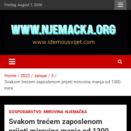
Skip
Freitag, August 7, 2026
to
content
NJEMAČKA
Idemo u Svijet-Njemacka!
Home
2022
Januar
5
Svakom trećem zaposlenom prijeti mirovina manja od 1300
eura
GOSPODARSTVO
MIROVINA
NJEMAČKA
Svakom trećem zaposlenom
prijeti mirovina manja od 1300