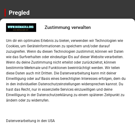
Pregled
Impressum
Zustimmung verwalten
Datenschutzerklärung
Widerufsbelehrung
Um dir ein optimales Erlebnis zu bieten, verwenden wir Technologien wie
Oglašavanje / Postavite svoj oglas
Cookies, um Geräteinformationen zu speichern und/oder darauf
zuzugreifen. Wenn du diesen Technologien zustimmst, können wir Daten
wie das Surfverhalten oder eindeutige IDs auf dieser Website verarbeiten.
Tko je “Idemo u Svijet – Njemačka?
Wenn du deine Zustimmung nicht erteilst oder zurückziehst, können
bestimmte Merkmale und Funktionen beeinträchtigt werden. Wir teilen
diese Daten auch mit Dritten. Die Datenverarbeitung kann mit deiner
Pretražite stranicu:
Einwilligung oder auf Basis eines berechtigten Interesses erfolgen, dem du
in den individuellen Datenschutzeinstellungen widersprechen kannst. Du
hast das Recht, nur in essenzielle Services einzuwilligen und deine
S
Einwilligung in der Datenschutzerklärung zu einem späteren Zeitpunkt zu
e
ändern oder zu widerrufen.
a
r
Kalendar
c
Datenverarbeitung in den USA
h
JANUAR 2022