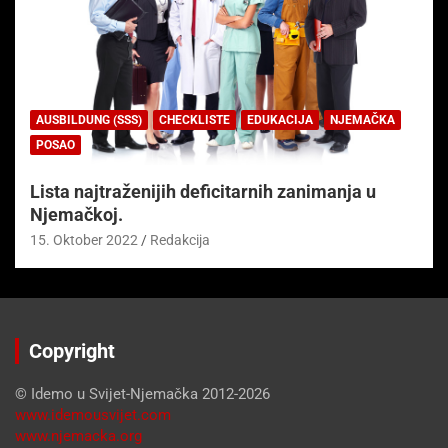
AUSBILDUNG (SSS)
CHECKLISTE
EDUKACIJA
NJEMAČKA
POSAO
Lista najtraženijih deficitarnih zanimanja u
Njemačkoj.
15. Oktober 2022
Redakcija
Copyright
© Idemo u Svijet-Njemačka 2012-2026
www.idemousvijet.com
www.njemacka.org