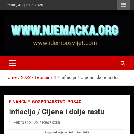
Skip
Freitag, August 7, 2026
to
content
NJEMAČKA
Idemo u Svijet-Njemacka!
Home
2022
Februar
1
Inflacija / Cijene i dalje rastu
FINANCIJE
GOSPODARSTVO
POSAO
Inflacija / Cijene i dalje rastu
1. Februar 2022
Redakcija