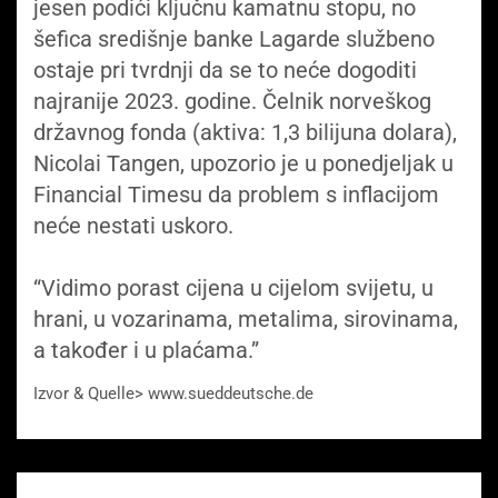
jesen podići ključnu kamatnu stopu, no
šefica središnje banke Lagarde službeno
ostaje pri tvrdnji da se to neće dogoditi
najranije 2023. godine. Čelnik norveškog
državnog fonda (aktiva: 1,3 bilijuna dolara),
Nicolai Tangen, upozorio je u ponedjeljak u
Financial Timesu da problem s inflacijom
neće nestati uskoro.
“Vidimo porast cijena u cijelom svijetu, u
hrani, u vozarinama, metalima, sirovinama,
a također i u plaćama.”
Izvor & Quelle> www.sueddeutsche.de
Beitragsnavigation