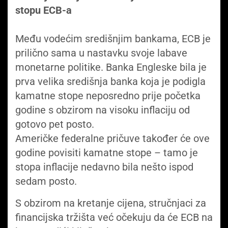
stopu ECB-a
Među vodećim središnjim bankama, ECB je
prilično sama u nastavku svoje labave
monetarne politike. Banka Engleske bila je
prva velika središnja banka koja je podigla
kamatne stope neposredno prije početka
godine s obzirom na visoku inflaciju od
gotovo pet posto.
Američke federalne pričuve također će ove
godine povisiti kamatne stope – tamo je
stopa inflacije nedavno bila nešto ispod
sedam posto.
S obzirom na kretanje cijena, stručnjaci za
financijska tržišta već očekuju da će ECB na