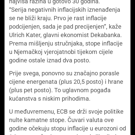
najviša razina u gotovo 30 godina.
“Serija negativnih inflacijskih iznenađenja
se ne bliži kraju. Prvo je rast inflacije
podcijenjen, sada je pad precijenjen”, kaže
Ulrich Kater, glavni ekonomist Dekabanka.
Prema mišljenju stručnjaka, stope inflacije
u Njemačkoj vjerojatnobi tijekom cijele
godine ostale iznad dva posto.
Prije svega, ponovno su značajno porasle
cijene energenata (plus 20,5 posto) i hrane
(plus pet posto). To uglavnom pogađa
kućanstva s niskim prihodima.
U međuvremenu, ECB se drži svoje politike
nulte kamatne stope. Čuvari valuta ove
godine očekuju stopu inflacije u eurozoni od