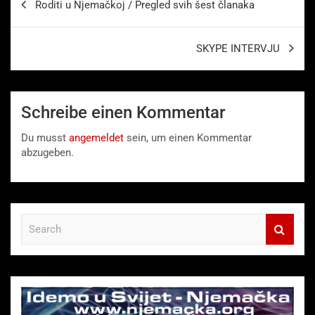
Roditi u Njemačkoj / Pregled svih šest članaka
SKYPE INTERVJU
Schreibe einen Kommentar
Du musst
angemeldet
sein, um einen Kommentar
abzugeben.
S
e
a
r
c
h