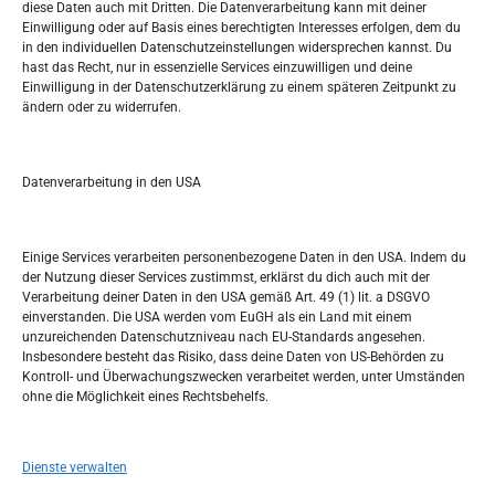
Tko je “Idemo u Svijet – Njemačka?
diese Daten auch mit Dritten. Die Datenverarbeitung kann mit deiner
Einwilligung oder auf Basis eines berechtigten Interesses erfolgen, dem du
in den individuellen Datenschutzeinstellungen widersprechen kannst. Du
Pretražite stranicu:
hast das Recht, nur in essenzielle Services einzuwilligen und deine
Einwilligung in der Datenschutzerklärung zu einem späteren Zeitpunkt zu
ändern oder zu widerrufen.
S
e
a
r
Datenverarbeitung in den USA
Kalendar
c
h
FEBRUAR 2022
Einige Services verarbeiten personenbezogene Daten in den USA. Indem du
der Nutzung dieser Services zustimmst, erklärst du dich auch mit der
M
D
M
D
F
S
S
Verarbeitung deiner Daten in den USA gemäß Art. 49 (1) lit. a DSGVO
einverstanden. Die USA werden vom EuGH als ein Land mit einem
1
2
3
4
5
6
unzureichenden Datenschutzniveau nach EU-Standards angesehen.
Insbesondere besteht das Risiko, dass deine Daten von US-Behörden zu
7
8
9
10
11
12
13
Kontroll- und Überwachungszwecken verarbeitet werden, unter Umständen
ohne die Möglichkeit eines Rechtsbehelfs.
14
15
16
17
18
19
20
21
22
23
24
25
26
27
Dienste verwalten