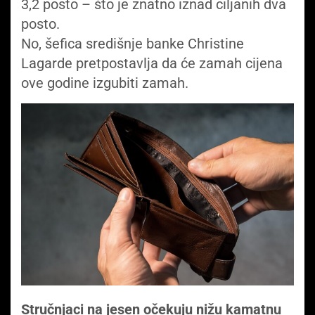
3,2 posto – što je znatno iznad ciljanih dva
posto.
No, šefica središnje banke Christine
Lagarde pretpostavlja da će zamah cijena
ove godine izgubiti zamah.
Stručnjaci na jesen očekuju nižu kamatnu