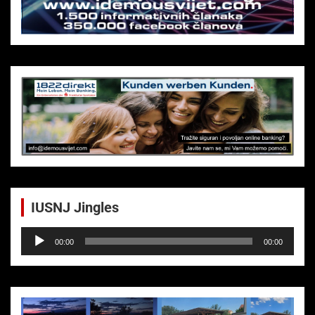
IUSNJ Jingles
Audio-
00:00
00:00
Player