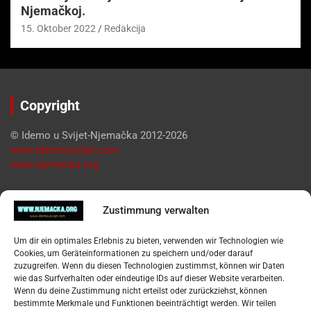
Njemačkoj.
15. Oktober 2022
Redakcija
Copyright
© Idemo u Svijet-Njemačka 2012-2026
www.idemousvijet.com
www.njemacka.org
Pregled
Zustimmung verwalten
Impressum
Um dir ein optimales Erlebnis zu bieten, verwenden wir Technologien wie
Datenschutzerklärung
Cookies, um Geräteinformationen zu speichern und/oder darauf
Widerufsbelehrung
zuzugreifen. Wenn du diesen Technologien zustimmst, können wir Daten
Oglašavanje / Postavite svoj oglas
wie das Surfverhalten oder eindeutige IDs auf dieser Website verarbeiten.
Wenn du deine Zustimmung nicht erteilst oder zurückziehst, können
bestimmte Merkmale und Funktionen beeinträchtigt werden. Wir teilen