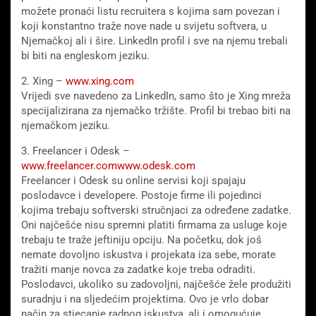
možete pronaći listu recruitera s kojima sam povezan i
koji konstantno traže nove nade u svijetu softvera, u
Njemačkoj ali i šire. LinkedIn profil i sve na njemu trebali
bi biti na engleskom jeziku.
2. Xing –
www.xing.com
Vrijedi sve navedeno za LinkedIn, samo što je Xing mreža
specijalizirana za njemačko tržište. Profil bi trebao biti na
njemačkom jeziku.
3. Freelancer i Odesk –
www.freelancer.com
www.odesk.com
Freelancer i Odesk su online servisi koji spajaju
poslodavce i developere. Postoje firme ili pojedinci
kojima trebaju softverski stručnjaci za određene zadatke.
Oni najčešće nisu spremni platiti firmama za usluge koje
trebaju te traže jeftiniju opciju. Na početku, dok još
nemate dovoljno iskustva i projekata iza sebe, morate
tražiti manje novca za zadatke koje treba odraditi.
Poslodavci, ukoliko su zadovoljni, najčešće žele produžiti
suradnju i na sljedećim projektima. Ovo je vrlo dobar
način za stjecanje radnog iskustva, ali i omogućuje