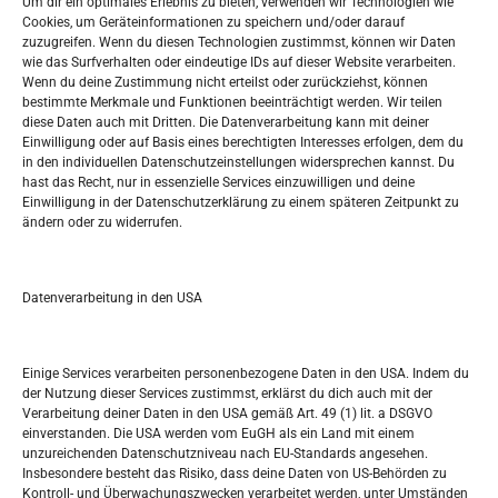
Um dir ein optimales Erlebnis zu bieten, verwenden wir Technologien wie
Datenschutzerklärung
Cookies, um Geräteinformationen zu speichern und/oder darauf
Widerufsbelehrung
zuzugreifen. Wenn du diesen Technologien zustimmst, können wir Daten
Oglašavanje / Postavite svoj oglas
wie das Surfverhalten oder eindeutige IDs auf dieser Website verarbeiten.
Wenn du deine Zustimmung nicht erteilst oder zurückziehst, können
bestimmte Merkmale und Funktionen beeinträchtigt werden. Wir teilen
Tko je “Idemo u Svijet – Njemačka?
diese Daten auch mit Dritten. Die Datenverarbeitung kann mit deiner
Einwilligung oder auf Basis eines berechtigten Interesses erfolgen, dem du
in den individuellen Datenschutzeinstellungen widersprechen kannst. Du
Pretražite stranicu:
hast das Recht, nur in essenzielle Services einzuwilligen und deine
Einwilligung in der Datenschutzerklärung zu einem späteren Zeitpunkt zu
ändern oder zu widerrufen.
S
e
a
r
Datenverarbeitung in den USA
Kalendar
c
h
FEBRUAR 2022
Einige Services verarbeiten personenbezogene Daten in den USA. Indem du
der Nutzung dieser Services zustimmst, erklärst du dich auch mit der
M
D
M
D
F
S
S
Verarbeitung deiner Daten in den USA gemäß Art. 49 (1) lit. a DSGVO
einverstanden. Die USA werden vom EuGH als ein Land mit einem
1
2
3
4
5
6
unzureichenden Datenschutzniveau nach EU-Standards angesehen.
Insbesondere besteht das Risiko, dass deine Daten von US-Behörden zu
7
8
9
10
11
12
13
Kontroll- und Überwachungszwecken verarbeitet werden, unter Umständen