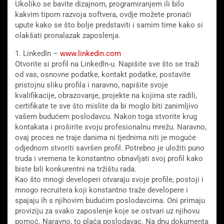
Ukoliko se bavite dizajnom, programiranjem ili bilo
kakvim tipom razvoja softvera, ovdje možete pronaći
upute kako se što bolje predstaviti i samim time kako si
olakšati pronalazak zaposlenja.
1. LinkedIn –
www.linkedin.com
Otvorite si profil na LinkedIn-u. Napišite sve što se traži
od vas, osnovne podatke, kontakt podatke, postavite
pristojnu sliku profila i naravno, napišite svoje
kvalifikacije, obrazovanje, projekte na kojima ste radili,
certifikate te sve što mislite da bi moglo biti zanimljivo
vašem budućem poslodavcu. Nakon toga stvorite krug
kontakata i proširite svoju profesionalnu mrežu. Naravno,
ovaj proces ne traje danima ni tjednima niti je moguće
odjednom stvoriti savršen profil. Potrebno je uložiti puno
truda i vremena te konstantno obnavljati svoj profil kako
biste bili konkurentni na tržištu rada.
Kao što mnogi developeri otvaraju svoje profile, postoji i
mnogo recruitera koji konstantno traže developere i
spajaju ih s njihovim budućim poslodavcima. Oni primaju
proviziju za svako zaposlenje koje se ostvari uz njihovu
pomoć. Naravno, to plaća poslodavac. Na dnu dokumenta