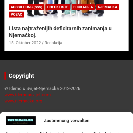
AUSBILDUNG (SSS)
CHECKLISTE
EDUKACIJA
NJEMAČKA
POSAO
Lista najtraženijih deficitarnih zanimanja u
Njemačkoj.
15. Oktober 2022
Redakcija
Copyright
© Idemo u Svijet-Njemačka 2012-2026
www.idemousvijet.com
www.njemacka.org
Pregled
Zustimmung verwalten
Impressum