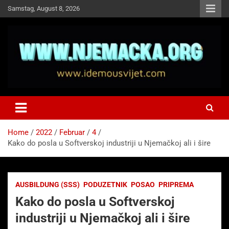
Skip
Samstag, August 8, 2026
to
content
NJEMAČKA
Idemo u Svijet-Njemacka!
Home
2022
Februar
4
Kako do posla u Softverskoj industriji u Njemačkoj ali i šire
AUSBILDUNG (SSS)
PODUZETNIK
POSAO
PRIPREMA
Kako do posla u Softverskoj
industriji u Njemačkoj ali i šire