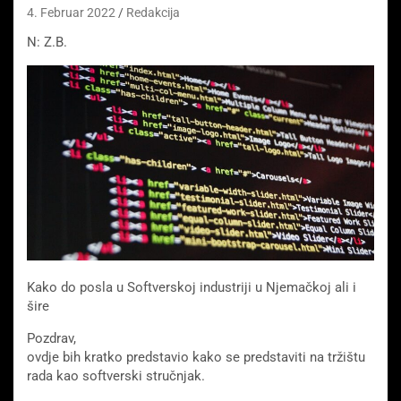
4. Februar 2022
Redakcija
N: Z.B.
Kako do posla u Softverskoj industriji u Njemačkoj ali i
šire
Pozdrav,
ovdje bih kratko predstavio kako se predstaviti na tržištu
rada kao softverski stručnjak.