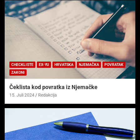
CHECKLISTE
EX-YU
HRVATSKA
NJEMAČKA
POVRATAK
ZAKONI
Čeklista kod povratka iz Njemačke
15. Juli 2024
Redakcija