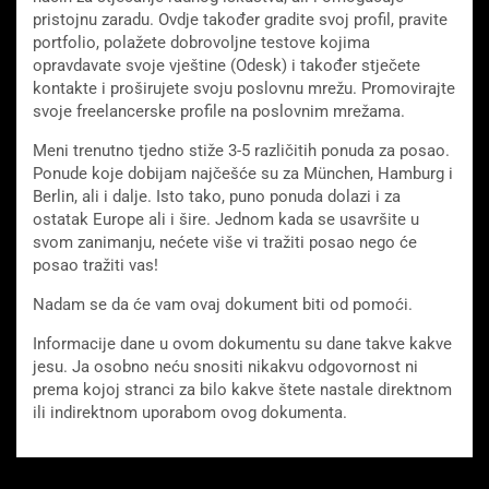
pristojnu zaradu. Ovdje također gradite svoj profil, pravite
portfolio, polažete dobrovoljne testove kojima
opravdavate svoje vještine (Odesk) i također stječete
kontakte i proširujete svoju poslovnu mrežu. Promovirajte
svoje freelancerske profile na poslovnim mrežama.
Meni trenutno tjedno stiže 3-5 različitih ponuda za posao.
Ponude koje dobijam najčešće su za München, Hamburg i
Berlin, ali i dalje. Isto tako, puno ponuda dolazi i za
ostatak Europe ali i šire. Jednom kada se usavršite u
svom zanimanju, nećete više vi tražiti posao nego će
posao tražiti vas!
Nadam se da će vam ovaj dokument biti od pomoći.
Informacije dane u ovom dokumentu su dane takve kakve
jesu. Ja osobno neću snositi nikakvu odgovornost ni
prema kojoj stranci za bilo kakve štete nastale direktnom
ili indirektnom uporabom ovog dokumenta.